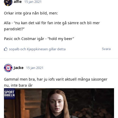
alfie
15 jan 2021
Orkar inte göra nån bild, men:
Alla - “nu kan det väl för fan inte gå sämre och bli mer
parodiskt!?”
Pasic och Costmar igår - “hold my beer”
Svara
sopalb
och
Kjeppkinesen
gillar detta
Jacke
15 jan 2021
Gammal men bra, har ju iofs varit aktuell många säsonger
nu, inte bara iår