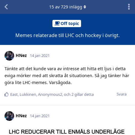
15
av
729
inlägg
Off topic
Memes relaterade till LHC och hockey i övrigt.
HNez
14 jan 2021
Tänkte att det kunde vara av intresse att hitta ett ljus i detta
eviga mörker med att skratta åt situationen. Så jag tänker här
göra lite LHC-memes. Varsågoda.
Svara
East
,
Lukkinen
,
Anonymous2
, och
2
gillar detta
HNez
14 jan 2021