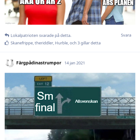
Svara
Lokalpatrioten
svarade på detta.
Skanefrippe
,
theriddler
,
Hurble
, och
3
gillar detta
Färgpådinastrumpor
14 jan 2021