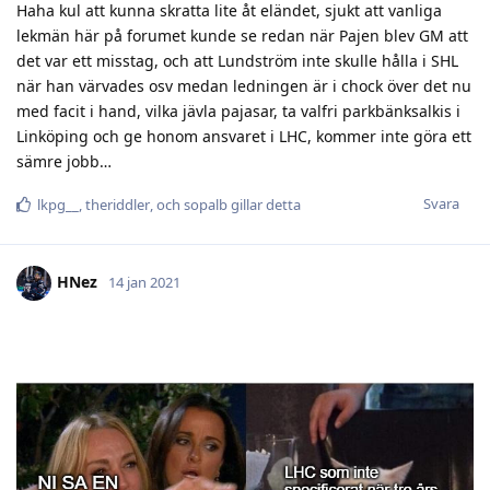
Haha kul att kunna skratta lite åt eländet, sjukt att vanliga
lekmän här på forumet kunde se redan när Pajen blev GM att
det var ett misstag, och att Lundström inte skulle hålla i SHL
när han värvades osv medan ledningen är i chock över det nu
med facit i hand, vilka jävla pajasar, ta valfri parkbänksalkis i
Linköping och ge honom ansvaret i LHC, kommer inte göra ett
sämre jobb…
Svara
lkpg__
,
theriddler
, och
sopalb
gillar detta
HNez
14 jan 2021