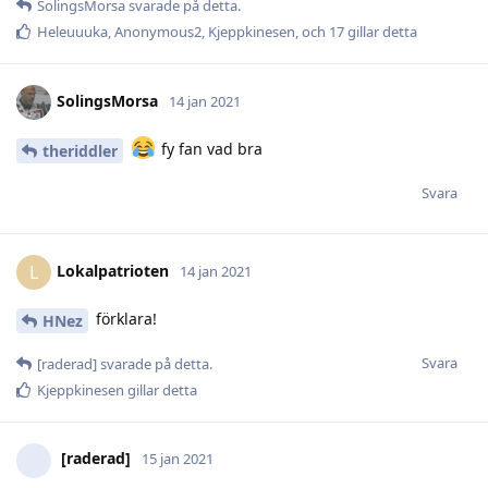
SolingsMorsa
svarade på detta.
Heleuuuka
,
Anonymous2
,
Kjeppkinesen
, och
17
gillar detta
SolingsMorsa
14 jan 2021
fy fan vad bra
theriddler
Svara
Lokalpatrioten
L
14 jan 2021
förklara!
HNez
Svara
[raderad]
svarade på detta.
Kjeppkinesen
gillar detta
[raderad]
15 jan 2021