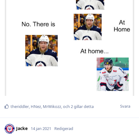
Svara
theriddler
,
HNez
,
MrWikozz
, och
2
gillar detta
Jacke
14 jan 2021
Redigerad