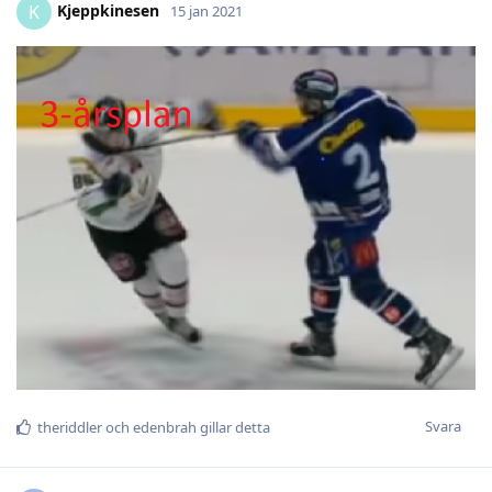
Kjeppkinesen
K
15 jan 2021
Svara
theriddler
och
edenbrah
gillar detta