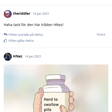
theriddler
14 jan 2021
Haha tack för den här tråden HNez!
Svara
HNez
svarade på detta.
HNez
gillar detta
HNez
14 jan 2021