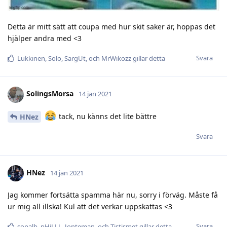
Detta är mitt sätt att coupa med hur skit saker är, hoppas det
hjälper andra med <3
Svara
Lukkinen
,
Solo
,
SargUt
, och
MrWikozz
gillar detta
SolingsMorsa
14 jan 2021
tack, nu känns det lite bättre
HNez
Svara
HNez
14 jan 2021
Jag kommer fortsätta spamma här nu, sorry i förväg. Måste få
ur mig all illska! Kul att det verkar uppskattas <3
Svara
sopalb
,
pHiLLL
,
Jonteman
, och
Tistismet
gillar detta