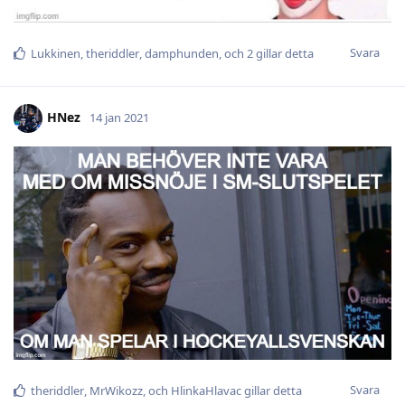
Svara
Lukkinen
,
theriddler
,
damphunden
, och
2
gillar detta
HNez
14 jan 2021
Svara
theriddler
,
MrWikozz
, och
HlinkaHlavac
gillar detta