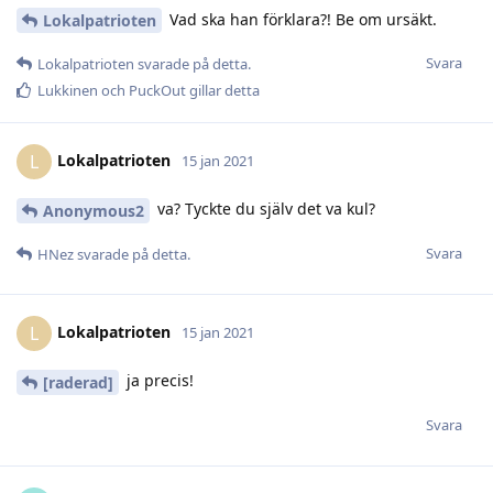
Vad ska han förklara?! Be om ursäkt.
Lokalpatrioten
Svara
Lokalpatrioten
svarade på detta.
Lukkinen
och
PuckOut
gillar detta
Lokalpatrioten
L
15 jan 2021
va? Tyckte du själv det va kul?
Anonymous2
Svara
HNez
svarade på detta.
Lokalpatrioten
L
15 jan 2021
ja precis!
[raderad]
Svara