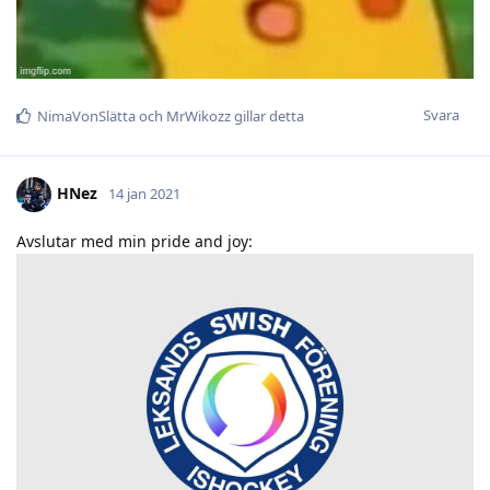
Svara
NimaVonSlätta
och
MrWikozz
gillar detta
HNez
14 jan 2021
Avslutar med min pride and joy: