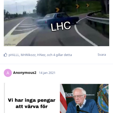
Svara
pHiLLL
,
MrWikozz
,
HNez
, och
4
gillar detta
Anonymous2
A
14 jan 2021