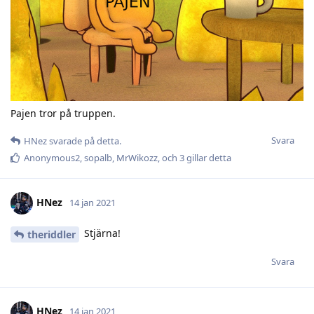
Pajen tror på truppen.
Svara
HNez
svarade på detta.
Anonymous2
,
sopalb
,
MrWikozz
, och
3
gillar detta
HNez
14 jan 2021
Stjärna!
theriddler
Svara
HNez
14 jan 2021