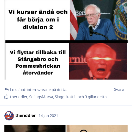
Svara
Lokalpatrioten
svarade på detta.
theriddler
,
SolingsMorsa
,
Slaggskott1
, och
3
gillar detta
theriddler
14 jan 2021