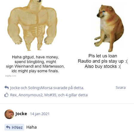
Svara
Jocke
och
SolingsMorsa
svarade på detta.
Rex
,
Anonymous2
,
Ms#35
, och
4
gillar detta
Jocke
14 jan 2021
Haha
HNez