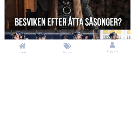
Logga in
Hem
Taggar
Svara
jonas67
och
Jesse
gillar detta
Jocke
15 jan 2021
Redigerad