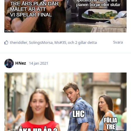
Svara
theriddler
,
SolingsMorsa
,
Ms#35
, och
2
gillar detta
HNez
14 jan 2021