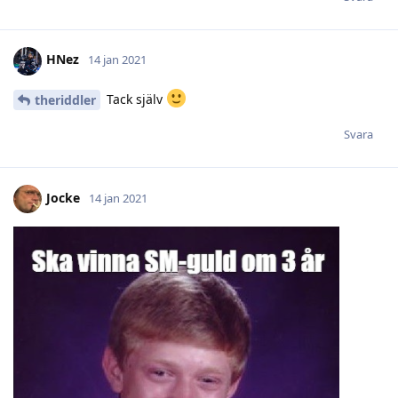
HNez
14 jan 2021
Tack själv
theriddler
Svara
Jocke
14 jan 2021