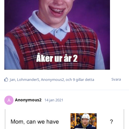
Svara
Jan
,
LohmanderS
,
Anonymous2
, och
9
gillar detta
Anonymous2
A
14 jan 2021