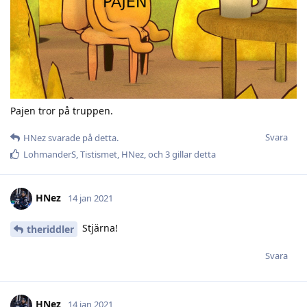
Pajen tror på truppen.
Svara
HNez
svarade på detta.
LohmanderS
,
Tistismet
,
HNez
, och
3
gillar detta
HNez
14 jan 2021
Stjärna!
theriddler
Svara
HNez
14 jan 2021