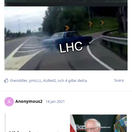
Svara
theriddler
,
pHiLLL
,
Kolle42
, och
4
gillar detta
Anonymous2
A
14 jan 2021