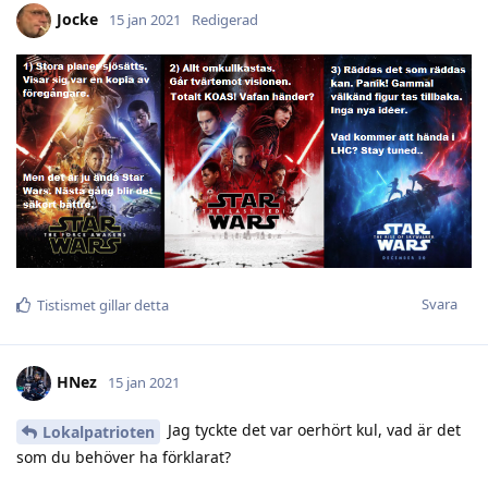
Jocke
15 jan 2021
Redigerad
Svara
Tistismet
gillar detta
HNez
15 jan 2021
Jag tyckte det var oerhört kul, vad är det
Lokalpatrioten
som du behöver ha förklarat?