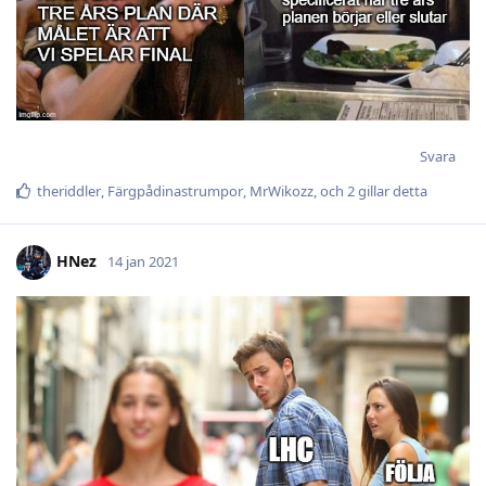
Svara
theriddler
,
Färgpådinastrumpor
,
MrWikozz
, och
2
gillar detta
HNez
14 jan 2021