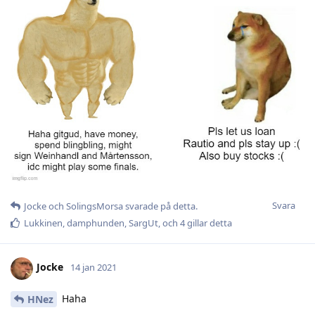
Svara
Jocke
och
SolingsMorsa
svarade på detta.
Lukkinen
,
damphunden
,
SargUt
, och
4
gillar detta
Jocke
14 jan 2021
Haha
HNez