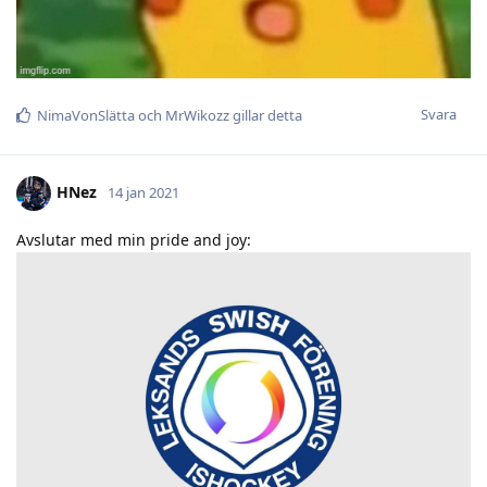
Svara
NimaVonSlätta
och
MrWikozz
gillar detta
HNez
14 jan 2021
Avslutar med min pride and joy: