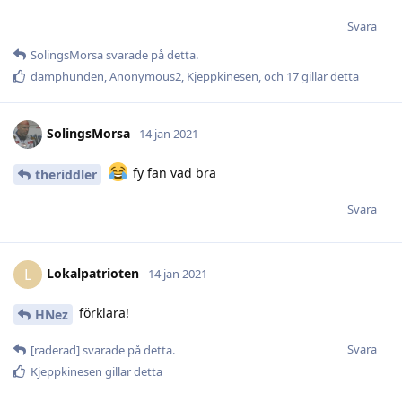
Svara
SolingsMorsa
svarade på detta.
damphunden
,
Anonymous2
,
Kjeppkinesen
, och
17
gillar detta
SolingsMorsa
14 jan 2021
fy fan vad bra
theriddler
Svara
Lokalpatrioten
L
14 jan 2021
förklara!
HNez
Svara
[raderad]
svarade på detta.
Kjeppkinesen
gillar detta