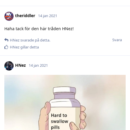
theriddler
14 jan 2021
Haha tack för den här tråden HNez!
Svara
HNez
svarade på detta.
HNez
gillar detta
HNez
14 jan 2021