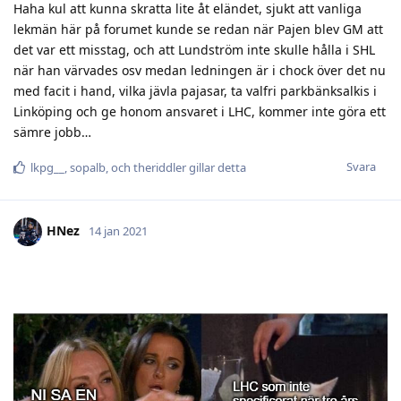
Haha kul att kunna skratta lite åt eländet, sjukt att vanliga
lekmän här på forumet kunde se redan när Pajen blev GM att
det var ett misstag, och att Lundström inte skulle hålla i SHL
när han värvades osv medan ledningen är i chock över det nu
med facit i hand, vilka jävla pajasar, ta valfri parkbänksalkis i
Linköping och ge honom ansvaret i LHC, kommer inte göra ett
sämre jobb…
Svara
lkpg__
,
sopalb
, och
theriddler
gillar detta
HNez
14 jan 2021