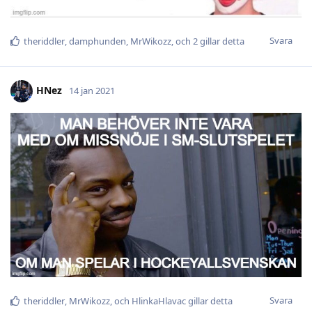
Svara
theriddler
,
damphunden
,
MrWikozz
, och
2
gillar detta
HNez
14 jan 2021
Svara
theriddler
,
MrWikozz
, och
HlinkaHlavac
gillar detta