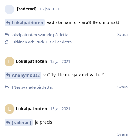
[raderad]
15 jan 2021
Vad ska han förklara?! Be om ursäkt.
Lokalpatrioten
Svara
Lokalpatrioten
svarade på detta.
Lukkinen
och
PuckOut
gillar detta
Lokalpatrioten
L
15 jan 2021
va? Tyckte du själv det va kul?
Anonymous2
Svara
HNez
svarade på detta.
Lokalpatrioten
L
15 jan 2021
ja precis!
[raderad]
Svara