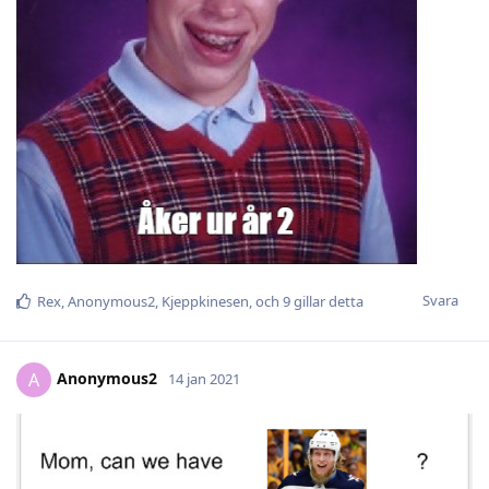
Svara
Rex
,
Anonymous2
,
Kjeppkinesen
, och
9
gillar detta
Anonymous2
A
14 jan 2021