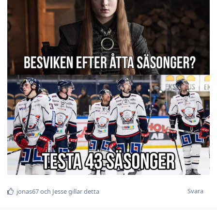
Svara
jonas67
och
Jesse
gillar detta