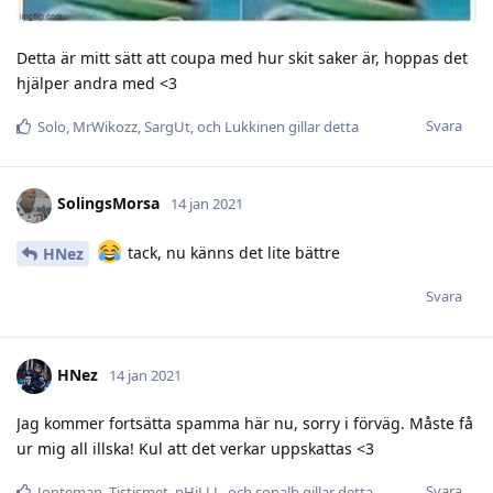
Detta är mitt sätt att coupa med hur skit saker är, hoppas det
hjälper andra med <3
Svara
Solo
,
MrWikozz
,
SargUt
, och
Lukkinen
gillar detta
SolingsMorsa
14 jan 2021
tack, nu känns det lite bättre
HNez
Svara
HNez
14 jan 2021
Jag kommer fortsätta spamma här nu, sorry i förväg. Måste få
ur mig all illska! Kul att det verkar uppskattas <3
Svara
Jonteman
,
Tistismet
,
pHiLLL
, och
sopalb
gillar detta