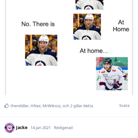
Svara
theriddler
,
HNez
,
MrWikozz
, och
2
gillar detta
Jacke
14 jan 2021
Redigerad