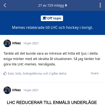
27
av
729
inlägg
Off topic
Memes relaterade till LHC och hockey i övrigt.
HNez
14 jan 2021
Tänkte att det kunde vara av intresse att hitta ett ljus i detta
eviga mörker med att skratta åt situationen. Så jag tänker här
göra lite LHC-memes. Varsågoda.
Svara
East
,
Solo
,
SolingsMorsa
, och
2
gillar detta
HNez
14 jan 2021