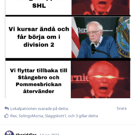
Svara
Lokalpatrioten
svarade på detta.
Rex
,
SolingsMorsa
,
Slaggskott1
, och
3
gillar detta
theriddler
14 jan 2021