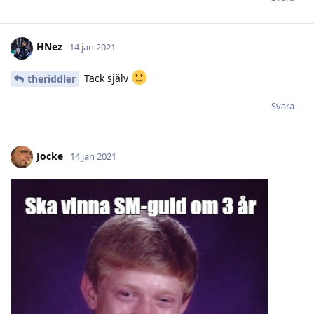
HNez
14 jan 2021
Tack själv
theriddler
Svara
Jocke
14 jan 2021