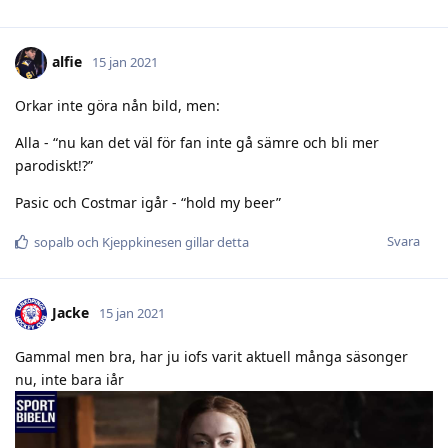
alfie
15 jan 2021
Orkar inte göra nån bild, men:
Alla - “nu kan det väl för fan inte gå sämre och bli mer
parodiskt!?”
Pasic och Costmar igår - “hold my beer”
Svara
sopalb
och
Kjeppkinesen
gillar detta
Jacke
15 jan 2021
Gammal men bra, har ju iofs varit aktuell många säsonger
nu, inte bara iår