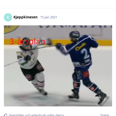
Kjeppkinesen
K
15 jan 2021
Svara
theriddler
och
edenbrah
gillar detta