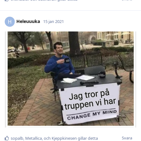
Heleuuuka
H
15 jan 2021
Svara
sopalb
,
Metallica
, och
Kjeppkinesen
gillar detta