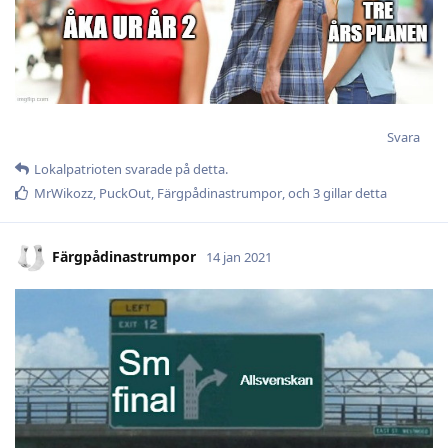
Svara
Lokalpatrioten
svarade på detta.
MrWikozz
,
PuckOut
,
Färgpådinastrumpor
, och
3
gillar detta
Färgpådinastrumpor
14 jan 2021