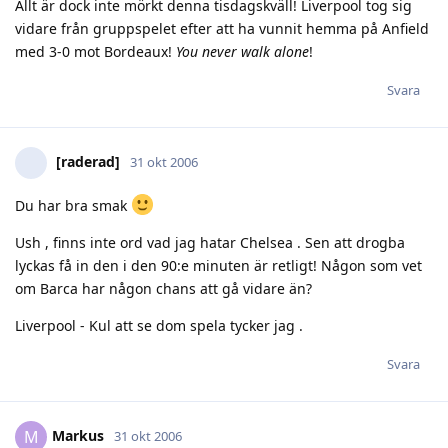
Allt är dock inte mörkt denna tisdagskväll! Liverpool tog sig
vidare från gruppspelet efter att ha vunnit hemma på Anfield
med 3-0 mot Bordeaux!
You never walk alone
!
Svara
[raderad]
31 okt 2006
Du har bra smak
Ush , finns inte ord vad jag hatar Chelsea . Sen att drogba
lyckas få in den i den 90:e minuten är retligt! Någon som vet
om Barca har någon chans att gå vidare än?
Liverpool - Kul att se dom spela tycker jag .
Svara
Markus
M
31 okt 2006