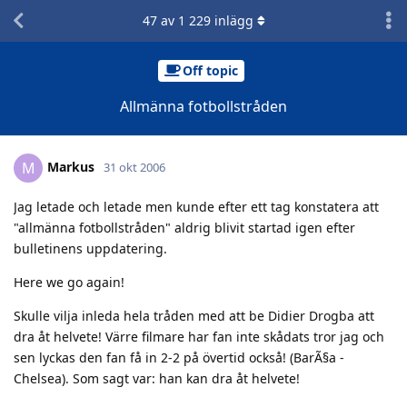
47
av
1 229
inlägg
Off topic
Allmänna fotbollstråden
Markus
M
31 okt 2006
Jag letade och letade men kunde efter ett tag konstatera att
"allmänna fotbollstråden" aldrig blivit startad igen efter
bulletinens uppdatering.
Here we go again!
Skulle vilja inleda hela tråden med att be Didier Drogba att
dra åt helvete! Värre filmare har fan inte skådats tror jag och
sen lyckas den fan få in 2-2 på övertid också! (BarÃ§a -
Chelsea). Som sagt var: han kan dra åt helvete!