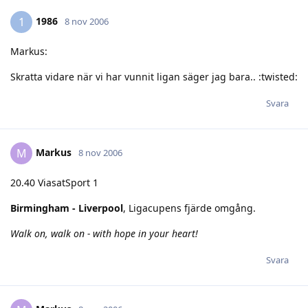
1986
1
8 nov 2006
Markus:
Skratta vidare när vi har vunnit ligan säger jag bara.. :twisted:
Svara
Markus
M
8 nov 2006
20.40 ViasatSport 1
Birmingham - Liverpool
, Ligacupens fjärde omgång.
Walk on, walk on - with hope in your heart!
Svara