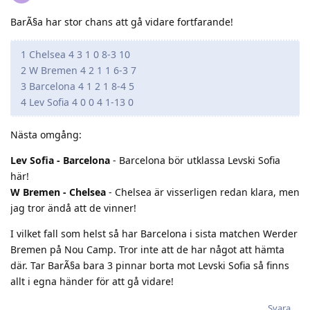
BarÃ§a har stor chans att gå vidare fortfarande!
1 Chelsea 4 3 1 0 8-3 10
2 W Bremen 4 2 1 1 6-3 7
3 Barcelona 4 1 2 1 8-4 5
4 Lev Sofia 4 0 0 4 1-13 0
Nästa omgång:
Lev Sofia - Barcelona
- Barcelona bör utklassa Levski Sofia
här!
W Bremen - Chelsea
- Chelsea är visserligen redan klara, men
jag tror ändå att de vinner!
I vilket fall som helst så har Barcelona i sista matchen Werder
Bremen på Nou Camp. Tror inte att de har något att hämta
där. Tar BarÃ§a bara 3 pinnar borta mot Levski Sofia så finns
allt i egna händer för att gå vidare!
Svara