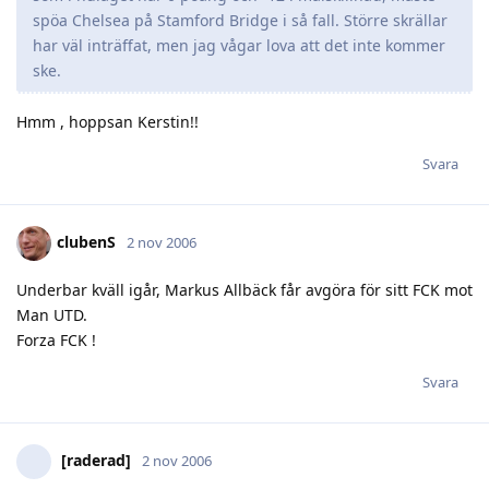
spöa Chelsea på Stamford Bridge i så fall. Större skrällar
har väl inträffat, men jag vågar lova att det inte kommer
ske.
Hmm , hoppsan Kerstin!!
Svara
clubenS
2 nov 2006
Underbar kväll igår, Markus Allbäck får avgöra för sitt FCK mot
Man UTD.
Forza FCK !
Svara
[raderad]
2 nov 2006