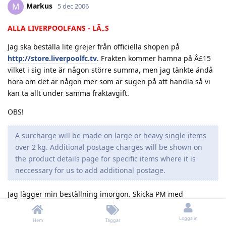
Markus
M
5 dec 2006
ALLA LIVERPOOLFANS - LÃ„S
Jag ska beställa lite grejer från officiella shopen på
http://store.liverpoolfc.tv
. Frakten kommer hamna på Â£15
vilket i sig inte är någon större summa, men jag tänkte ändå
höra om det är någon mer som är sugen på att handla så vi
kan ta allt under samma fraktavgift.
OBS!
A surcharge will be made on large or heavy single items
over 2 kg. Additional postage charges will be shown on
the product details page for specific items where it is
neccessary for us to add additional postage.
Jag lägger min beställning imorgon. Skicka PM med
produktkod och glöm inte att skriva storlek samt att kolla om
storleken finns tillgänglig.
Logga in
Hem
Taggar