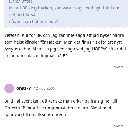
Dirren wrote
kul att BP slog häcken, kan vara roligt med nytt blod om
det nu blir så
någon som håller med ??
Vetefan. Kul för BP, och jag kan inte säga att jag hyser några
som helst känslor för Häcken. Men det finns risk för ett nytt
Assyriska här. Men ska jag sen säga vad jag HOPPAS så är det
en annan sak. Jag hoppas på BP
Svara
jonas77
J
12 nov 2006
BP till allsvenskan, då kanske man orkar pallra sig ner till
Grimsta IP för att se ungdomsfabriken lira. Skönt med
gångväg till en allsvensk arena.
Svara