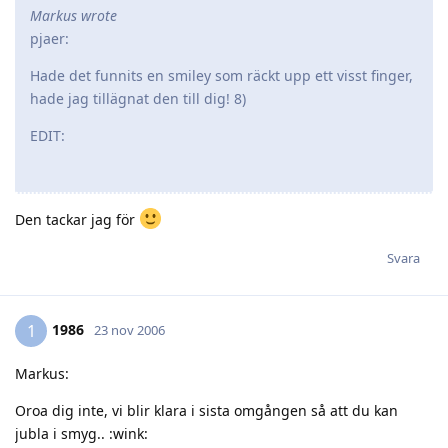
Markus wrote
pjaer:
Hade det funnits en smiley som räckt upp ett visst finger,
hade jag tillägnat den till dig! 8)
EDIT:
Den tackar jag för
Svara
1986
1
23 nov 2006
Markus:
Oroa dig inte, vi blir klara i sista omgången så att du kan
jubla i smyg.. :wink: