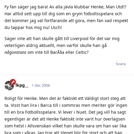
Fy fan säger jag bara! Av alla jävla klubbar Henke, Man Utd!?
Har alltid sett upp till dig som en grym fotbollsspelare och
det kommer jag väl fortfarande att göra, men fan vad respekt
du tappar hos mig nu! Usch!
Säger inte att han skulle gått till Liverpool för det var mig
veterligen aldrig aktuellt, men varför skulle han gå
någonstans
om inte till BarÃ§a eller Celtic?
Svara
lkpg__
1 dec 2006
Roligt för Henke. Men det är faktiskt ett Väldigt stort steg att
ta. Visst han lira i Barca till i sommras men meriter gör ingen
till en bra Fotbollsspelare. Vi lever i Nuet. Det jag vill ha sagt
egentliger är det att Henke faktiskt inte varit hur överlägsen
som helst i Allsvenskan vilket han skulle vara om han var lika
bra som i våras. Jag tror att steget blir för stort och att han