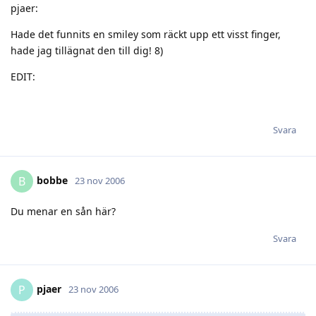
pjaer:
Hade det funnits en smiley som räckt upp ett visst finger,
hade jag tillägnat den till dig! 8)
EDIT:
Svara
bobbe
B
23 nov 2006
Du menar en sån här?
Svara
pjaer
P
23 nov 2006