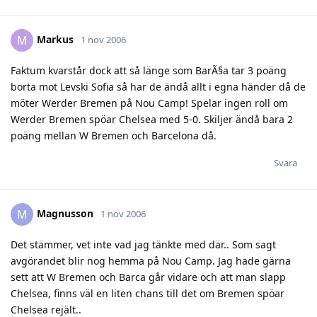
Markus
M
1 nov 2006
Faktum kvarstår dock att så länge som BarÃ§a tar 3 poäng
borta mot Levski Sofia så har de ändå allt i egna händer då de
möter Werder Bremen på Nou Camp! Spelar ingen roll om
Werder Bremen spöar Chelsea med 5-0. Skiljer ändå bara 2
poäng mellan W Bremen och Barcelona då.
Svara
Magnusson
M
1 nov 2006
Det stämmer, vet inte vad jag tänkte med där.. Som sagt
avgörandet blir nog hemma på Nou Camp. Jag hade gärna
sett att W Bremen och Barca går vidare och att man slapp
Chelsea, finns väl en liten chans till det om Bremen spöar
Chelsea rejält..