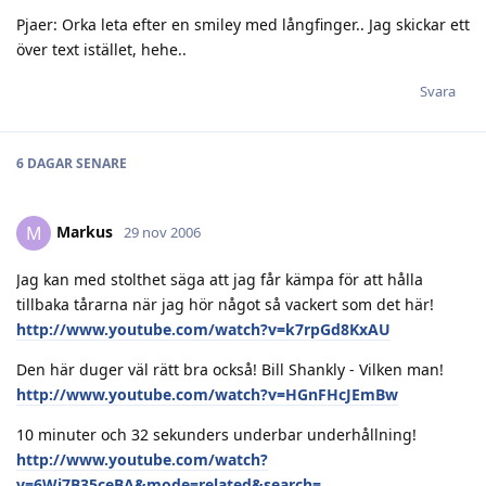
Pjaer: Orka leta efter en smiley med långfinger.. Jag skickar ett
över text istället, hehe..
Svara
6 DAGAR
SENARE
Markus
M
29 nov 2006
Jag kan med stolthet säga att jag får kämpa för att hålla
tillbaka tårarna när jag hör något så vackert som det här!
http://www.youtube.com/watch?v=k7rpGd8KxAU
Den här duger väl rätt bra också! Bill Shankly - Vilken man!
http://www.youtube.com/watch?v=HGnFHcJEmBw
10 minuter och 32 sekunders underbar underhållning!
http://www.youtube.com/watch?
v=6Wj7B35ceBA&mode=related&search=