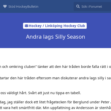
Stöd HockeyBulletin
Hockey / Linköping Hockey Club
Andra lags Silly Season
 och omkring cluben” tänker att den här tråden borde falla rätt i
startar den här tråden eftersom man diskuterar andra lags silly i 
ss väldigt hårt. Svårt att just nu tippa en tabell.
dag, jag ställer dock ett litet frågetecken för Berglund under Pete
tt vara helt smärtfritt där. Min uppfattning av Andersson är stenhå