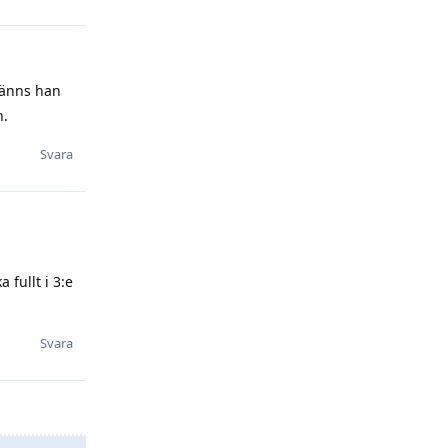
känns han
n.
Svara
 fullt i 3:e
Svara