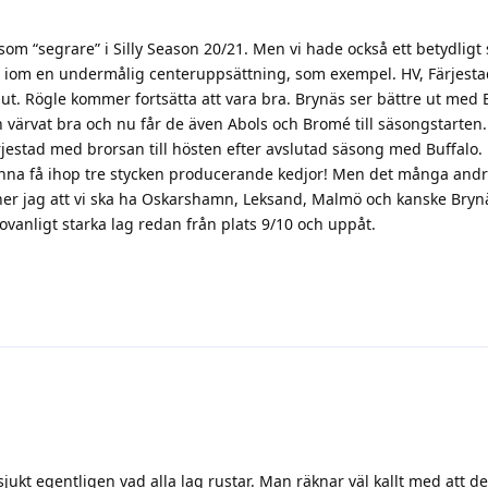
om “segrare” i Silly Season 20/21. Men vi hade också ett betydligt
iom en undermålig centeruppsättning, som exempel. HV, Färjesta
 ut. Rögle kommer fortsätta att vara bra. Brynäs ser bättre ut med 
värvat bra och nu får de även Abols och Bromé till säsongstarten.
ärjestad med brorsan till hösten efter avslutad säsong med Buffalo. 
 kunna få ihop tre stycken producerande kedjor! Men det många and
änner jag att vi ska ha Oskarshamn, Leksand, Malmö och kanske Bryn
ovanligt starka lag redan från plats 9/10 och uppåt.
 sjukt egentligen vad alla lag rustar. Man räknar väl kallt med att 