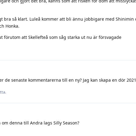
igare och gjort det bra, känns som att risken för dom att misslyck
gt bra så klart. Luleå kommer att bli ännu jobbigare med Shinimin
ch Honka.
ut förutom att Skellefteå som såg starka ut nu är försvagade
ver de senaste kommentarerna till en ny? Jag kan skapa en dör 202
tta.
om denna till Andra lags Silly Season?