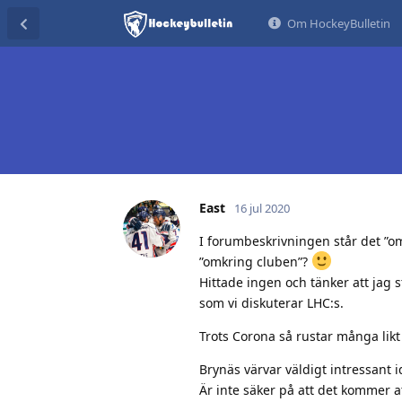
Om HockeyBulletin
East
16 jul 2020
I forumbeskrivningen står det ”om
”omkring cluben”?
Hittade ingen och tänker att jag 
som vi diskuterar LHC:s.
Trots Corona så rustar många likt o
Brynäs värvar väldigt intressant i
Är inte säker på att det kommer a