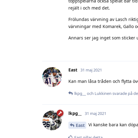
toppspelarna också spelat där tid
rejält i och med det.
Frölundas värvning av Lasch rikti
värvningar med Komarek, Gallo o
Annars ser jag inget som sticker 
East
31 maj 2021
Kan man låsa tråden och flytta ö
lkpg__
och
Lukkinen
svarade på de
lkpg__
31 maj 2021
Vi kanske bara kan döpa 
East
East
gillar detta