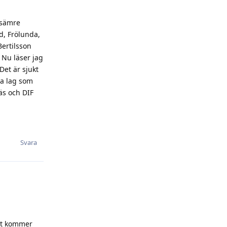
 sämre
d, Frölunda,
Bertilsson
 Nu läser jag
Det är sjukt
ra lag som
äs och DIF
Svara
det kommer