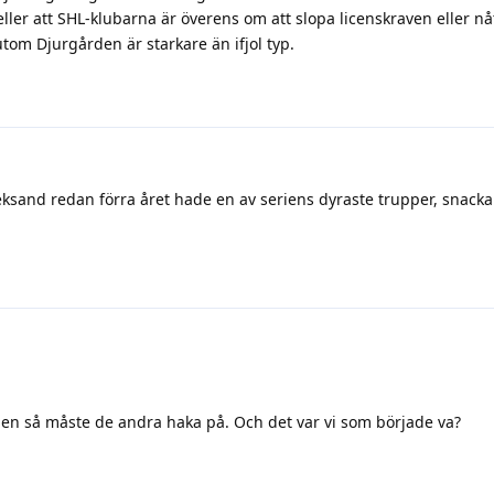
ler att SHL-klubarna är överens om att slopa licenskraven eller nåt
utom Djurgården är starkare än ifjol typ.
eksand redan förra året hade en av seriens dyraste trupper, snacka
ar en så måste de andra haka på. Och det var vi som började va?