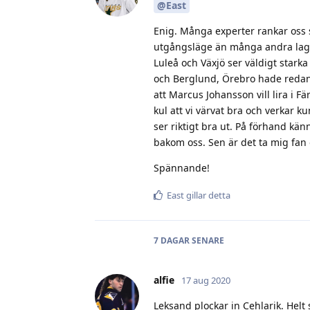
@East
Enig. Många experter rankar oss s
utgångsläge än många andra lag 
Luleå och Växjö ser väldigt starka
och Berglund, Örebro hade redan 
att Marcus Johansson vill lira i F
kul att vi värvat bra och verkar
ser riktigt bra ut. På förhand k
bakom oss. Sen är det ta mig fan 
Spännande!
East
gillar detta
7 DAGAR
SENARE
alfie
17 aug 2020
Leksand plockar in Cehlarik. Helt