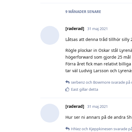
9 MÅNADER
SENARE
[raderad]
31 maj 2021
Låtsas att denna tråd tillhör silly
Rögle plockar in Oskar stål Lyren
högerforward som gjorde 25 mål 
Förra året fick man relativt billi
tar väl Ludvig Larsson och Lyrenä
serbenz
och
Bowmore
svarade på 
East
gillar detta
[raderad]
31 maj 2021
Hur ser ni annars på de andra Shl 
HNez
och
Kjeppkinesen
svarade på