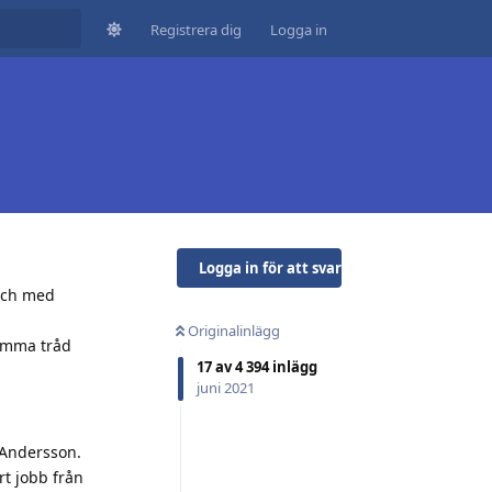
Registrera dig
Logga in
Logga in för att svara
 och med
Originalinlägg
samma tråd
17
av
4 394
inlägg
juni 2021
r Andersson.
rt jobb från