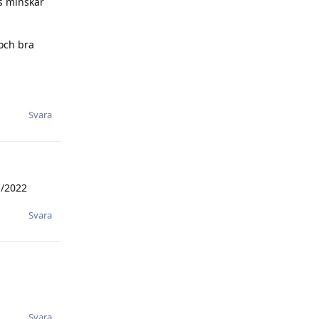
as minskar
 och bra
Svara
1/2022
Svara
Svara