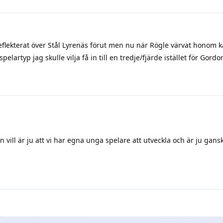
reflekterat över Stål Lyrenäs förut men nu när Rögle värvat honom 
elartyp jag skulle vilja få in till en tredje/fjärde istället för Gordo
vill är ju att vi har egna unga spelare att utveckla och är ju ganska