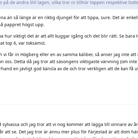
 på de andra Shl lagen, vilka tror ni tillhör toppen respektive bott
a än så länge är en riktig djungel för att tippa, sure. Det är enkel
på pappret högst upp.
ur viktigt det är att allt kuggar igång och det blir rätt. Se bara H
at top 6, var toksämst.
h vi får in Högberg eller en av samma kaliber, så anser jag inte at
n oss. Detta då jag tror att säsongens viktigaste värvning (om int
hand en jävligt god känsla av de och tror verkligen att de kan få u
sylvassa och jag tror att vi nog kommer att lägga till vinnare av åre
år att se. Det jag tror är ännu mer plus för Färjestad är att dom hä