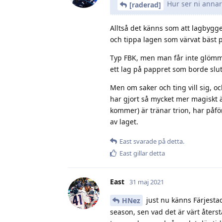
Hur ser ni annars
[raderad]
Alltså det känns som att lagbyggen
och tippa lagen som värvat bäst 
Typ FBK, men man får inte glömma h
ett lag på pappret som borde slut
Men om saker och ting vill sig, oc
har gjort så mycket mer magiskt ä
kommer) är tränar trion, har påför
av laget.
East
svarade på detta.
East
gillar detta
East
31 maj 2021
just nu känns Färjestad 
HNez
season, sen vad det är värt återst