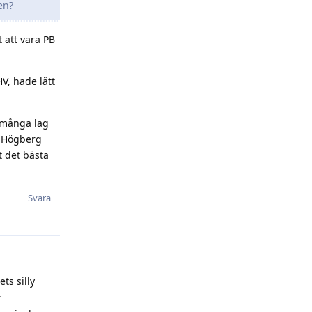
en?
t att vara PB
V, hade lätt
t många lag
e Högberg
t det bästa
Svara
ts silly
r