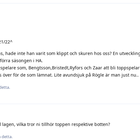
 21/22^
äs, hade inte han varit som klippt och skuren hos oss? En utveckli
förra säsongen i HA.
ga spelare som, Bengtsson,Bristedt,Ryfors och Zaar att bli toppspelare
s över för de som lämnat. Lite avundsjuk på Rögle är man just nu..
detta.
lagen, vilka tror ni tillhör toppen respektive botten?
 detta.