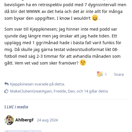
bevisligen ha en retrospektiv podd med 7 dygnsintervall men
då blir det WWWK av det hela och det är inte allt för många
som byxar den uppgiften. I know I wouldn’t
.
Som svar till Kjeppkinesen; Jag hinner inte med podd var
sjunde dag längre men jag önskar att jag hade tiden. Ett
upplägg med 1 ggr/månad hade i bästa fall varit funkis för
mig. Då skulle jag gärna testat video/studioformat likt 08-
fotboll med säg 2-3 timmar för att avhandla månaden som
gått. Vem vet vad som sker framöver?
Svara
5
Kjeppkinesen
svarade på detta.
MakeClubenGreatAgain
,
Fredde
,
Dan
, och
14
gillar detta
I
LHC i media
AhlbergF
24 aug 2024