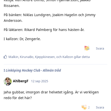
Rissanen.
På bänken: Niklas Lundgren, Joakim Hagelin och Jimmy
Andersson.
På läktaren: Rikard Palmberg för hans hästen-år.
I kallzon: Dr, Zengerle.
Svara
Malkin
,
KirunaBo
,
Kjeppkinesen
, och
Kallzon
gillar detta
I
Linköping Hockey Club - Allmän tråd
AhlbergF
12 sep 2025
Jaha gubbar, imorgon drar helvetet igång. Är vi verkligen
redo för det här?
Svara
2