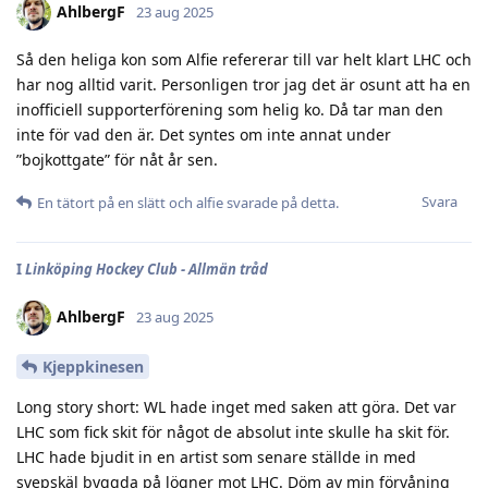
AhlbergF
23 aug 2025
Så den heliga kon som Alfie refererar till var helt klart LHC och
har nog alltid varit. Personligen tror jag det är osunt att ha en
inofficiell supporterförening som helig ko. Då tar man den
inte för vad den är. Det syntes om inte annat under
”bojkottgate” för nåt år sen.
Svara
En tätort på en slätt
och
alfie
svarade på detta.
I
Linköping Hockey Club - Allmän tråd
AhlbergF
23 aug 2025
Kjeppkinesen
Long story short: WL hade inget med saken att göra. Det var
LHC som fick skit för något de absolut inte skulle ha skit för.
LHC hade bjudit in en artist som senare ställde in med
svepskäl byggda på lögner mot LHC. Döm av min förvåning