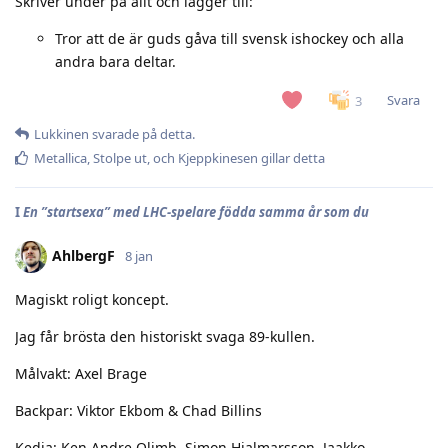
Skriver under på allt och lägger till:
Tror att de är guds gåva till svensk ishockey och alla
andra bara deltar.
Svara
3
Lukkinen
svarade på detta.
Metallica
,
Stolpe ut
, och
Kjeppkinesen
gillar detta
I
En ”startsexa” med LHC-spelare födda samma år som du
AhlbergF
8 jan
Magiskt roligt koncept.
Jag får brösta den historiskt svaga 89-kullen.
Målvakt: Axel Brage
Backpar: Viktor Ekbom & Chad Billins
Kedja: Ken Andre Olimb, Simon Hjalmarsson, Jaakko