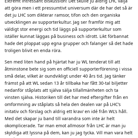
Extremt intressant diskussion! Det skulle ju aldrig LHC välja
att göra men i ett pressumtivt universum där de har det så är
det ju LHC som dikterar ramsor, tifon och den organiska
utvecklingen av supporterkultur. Jag ser framför mig att
väldigt stor energi och tid läggs på supporterkultur som
iställer kunnat läggas på business och idrott. Likt förbannat
hade det ploppat upp egna grupper och falanger så det hade
troligen blivit en enda röra.
Sen med liten hand på hjärtat har ju WL tenderat till att
åtminstone bete sig som en officiell supporterförening i vissa
små delar, vilket är oundvikligt under 40 års tid. Jag tänker
främst på att WL sedan 13 år tillbaka har fått 30-tal biljetter
nedanför ståplats att själva sälja tillallmänheten och ta
vinsten själva. Historiken till det har med eftergifter från en
omformning av ståplats så hela den dealen var på LHC’s
initativ och förslag och aldrig ett krav/ en idé från WL’s håll.
Med det skapar ju band till varandra som inte är helt
okomplicerade. Tar man emot allmosor från LHC är man ju
skyldiga att lyssna på dem, kan ju jag tycka. Vill man vara helt