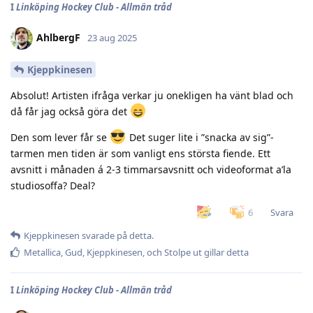
I
Linköping Hockey Club - Allmän tråd
AhlbergF
23 aug 2025
Kjeppkinesen
Absolut! Artisten ifråga verkar ju onekligen ha vänt blad och
då får jag också göra det
Den som lever får se
Det suger lite i ”snacka av sig”-
tarmen men tiden är som vanligt ens största fiende. Ett
avsnitt i månaden á 2-3 timmarsavsnitt och videoformat a’la
studiosoffa? Deal?
Svara
6
Kjeppkinesen
svarade på detta.
Metallica
,
Gud
,
Kjeppkinesen
, och
Stolpe ut
gillar detta
I
Linköping Hockey Club - Allmän tråd