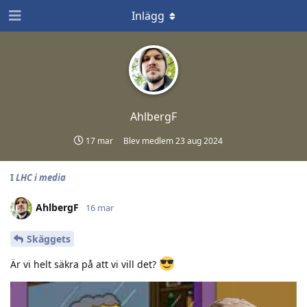
Inlägg
AhlbergF
17 mar
Blev medlem
23 aug 2024
I
LHC i media
AhlbergF
16 mar
Skäggets
Är vi helt säkra på att vi vill det?