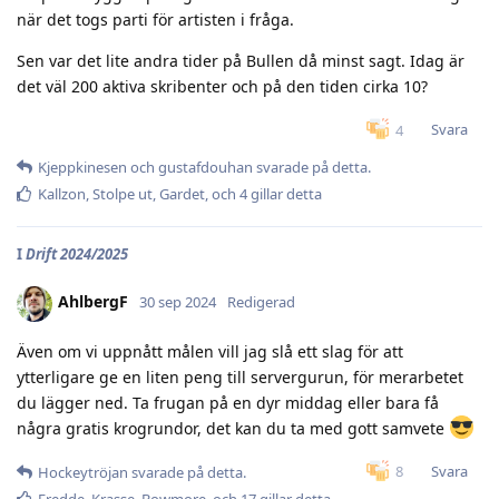
när det togs parti för artisten i fråga.
Sen var det lite andra tider på Bullen då minst sagt. Idag är
det väl 200 aktiva skribenter och på den tiden cirka 10?
Svara
4
Kjeppkinesen
och
gustafdouhan
svarade på detta.
Kallzon
,
Stolpe ut
,
Gardet
, och
4
gillar detta
I
Drift 2024/2025
AhlbergF
30 sep 2024
Redigerad
Även om vi uppnått målen vill jag slå ett slag för att
ytterligare ge en liten peng till servergurun, för merarbetet
du lägger ned. Ta frugan på en dyr middag eller bara få
några gratis krogrundor, det kan du ta med gott samvete
Svara
8
Hockeytröjan
svarade på detta.
Fredde
,
Krasse
,
Bowmore
, och
17
gillar detta