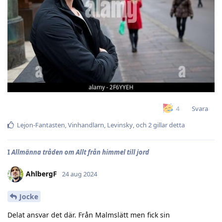
Svara
4
Lejon-Fantasten
,
Vinhandlarn
,
Levinsky
, och
2
gillar detta
I
Allmänna tråden om Allt från himmel till jord
AhlbergF
24 aug 2024
Jocke
Delat ansvar det där. Från Malmslätt men fick sin