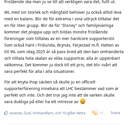
fristående ska man ju se till att verkligen vara det, fullt ut.
WL med sin storlek och mångfald behöver ju också alltid leva
med en balans. Blir de för extrema i sina uttryck tilltalar det
en för liten grupp. Blir de för ”Disney” och familjevänliga
kommer det ploppa upp och bildas mindre fristående
föreningar som tilltalas av en mer hardcore supporterstil.
Som också hänt i Frölunda, Brynäs, Färjestad m.fl. Hatten av
till WL som idag 2025 är så pass bred att den kan omhänderta
och tilltala hela skalan av olika supportrar, alla är uppenbart
välkomna. Det kommer ju dock till ett pris, det blir svårt att
vara perfekt för alla i alla situationer.
För att knyta ihop säcken så skulle ju en officiell
supporterförening innebära att LHC bestämmer vad som är
perfekt och inte. Och det tror jag inte att de varken skulle
vara duktiga på eller ha ett intresse av
Svara
11
ananas
,
Gud
,
Vinhandlarn
, och
10
gillar detta