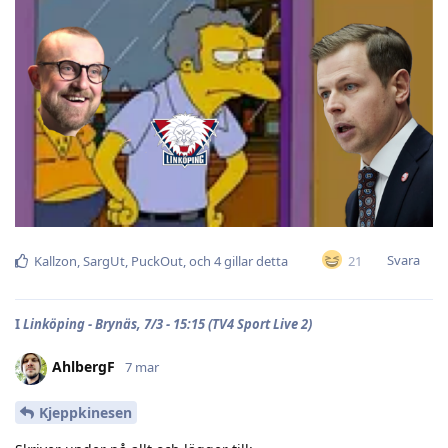
Svara
21
Kallzon
,
SargUt
,
PuckOut
, och
4
gillar detta
I
Linköping - Brynäs, 7/3 - 15:15 (TV4 Sport Live 2)
AhlbergF
7 mar
Kjeppkinesen