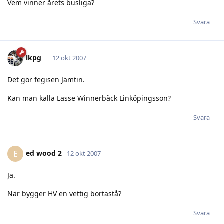
Vem vinner årets busliga?
Svara
lkpg__
12 okt 2007
Det gör fegisen Jämtin.
Kan man kalla Lasse Winnerbäck Linköpingsson?
Svara
ed wood 2
E
12 okt 2007
Ja.
När bygger HV en vettig bortastå?
Svara