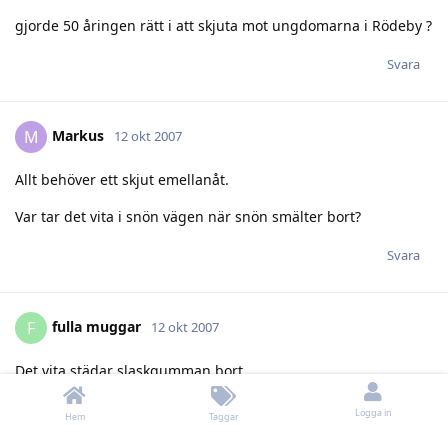
gjorde 50 åringen rätt i att skjuta mot ungdomarna i Rödeby ?
Svara
Markus
M
12 okt 2007
Allt behöver ett skjut emellanåt.
Var tar det vita i snön vägen när snön smälter bort?
Svara
fulla muggar
F
12 okt 2007
Det vita städar slaskgumman bort.
Vem tänder och släcker lampan i kylskåpet?
Logga in
Hem
Taggar
Svara