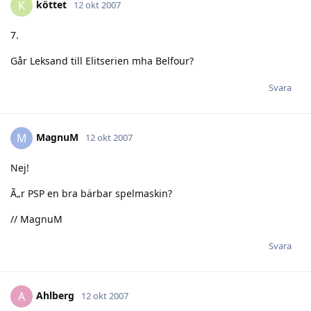
köttet
K
12 okt 2007
7.
Går Leksand till Elitserien mha Belfour?
Svara
MagnuM
M
12 okt 2007
Nej!
Ã„r PSP en bra bärbar spelmaskin?
// MagnuM
Svara
Ahlberg
A
12 okt 2007