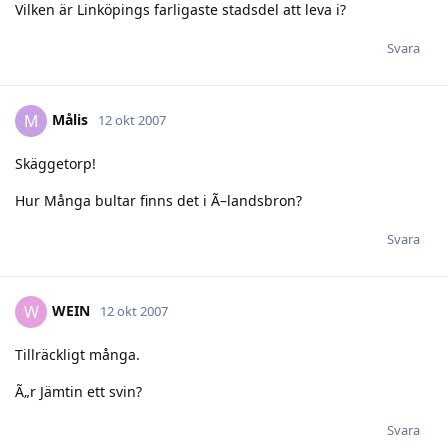
Vilken är Linköpings farligaste stadsdel att leva i?
Svara
Målis
M
12 okt 2007
Skäggetorp!
Hur Många bultar finns det i Ã–landsbron?
Svara
WEIN
W
12 okt 2007
Tillräckligt många.
Ã„r Jämtin ett svin?
Svara