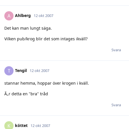
Ahlberg
A
12 okt 2007
Det kan man lungt säga.
Vilken pub/krog blir det som intages ikväll?
Svara
Tengil
T
12 okt 2007
stannar hemma, hoppar över krogen i kväll.
Ã„r detta en "bra" tråd
Svara
köttet
K
12 okt 2007