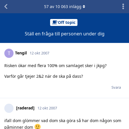
57
av
10 063
inlägg
Off topic
Ställ en fråga till personen under dig
Tengil
T
12 okt 2007
Risken ökar med flera 100% om samlaget sker i jkpg?
Varför går tjejer 2&2 när de ska på dass?
Svara
[raderad]
12 okt 2007
ifall dom glömmer vad dom ska göra så har dom någon som
påminner dom