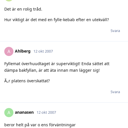
Det är en rolig tråd.
Hur viktigt är det med en fylle-kebab efter en utekväll?
Svara
Ahlberg
A
12 okt 2007
Fyllemat överhuudtaget är superviktigt! Enda sättet att
dämpa bakfyllan, är att äta innan man lägger sig!
Ã„r platens överskattat?
Svara
ananasen
A
12 okt 2007
beror helt på var o ens förväntningar