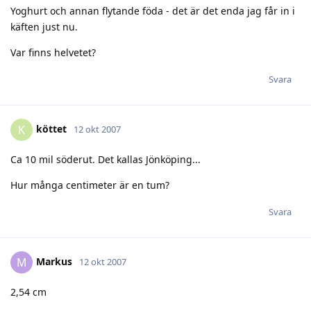
Yoghurt och annan flytande föda - det är det enda jag får in i
käften just nu.
Var finns helvetet?
Svara
köttet
K
12 okt 2007
Ca 10 mil söderut. Det kallas Jönköping...
Hur många centimeter är en tum?
Svara
Markus
M
12 okt 2007
2,54 cm