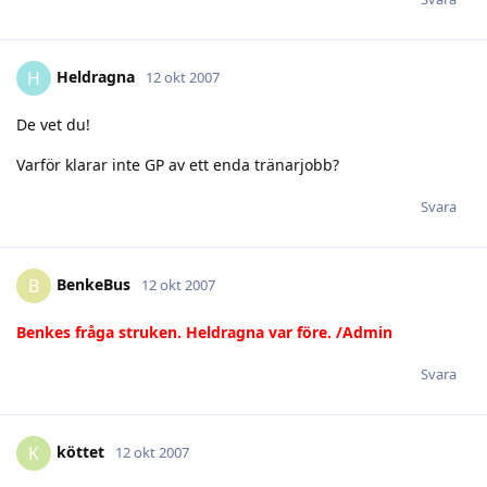
Heldragna
H
12 okt 2007
De vet du!
Varför klarar inte GP av ett enda tränarjobb?
Svara
BenkeBus
B
12 okt 2007
Benkes fråga struken. Heldragna var före. /Admin
Svara
köttet
K
12 okt 2007