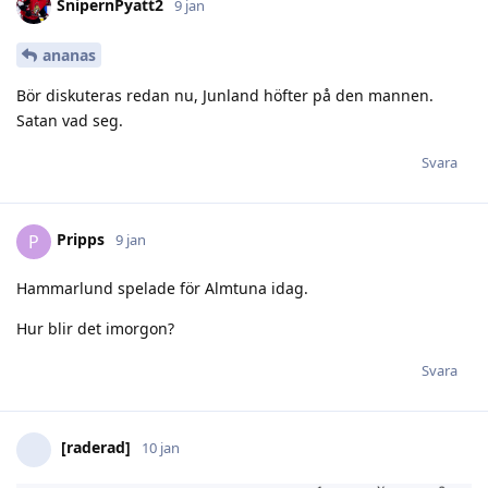
SnipernPyatt2
9 jan
ananas
Bör diskuteras redan nu, Junland höfter på den mannen.
Satan vad seg.
Svara
Pripps
P
9 jan
Hammarlund spelade för Almtuna idag.
Hur blir det imorgon?
Svara
[raderad]
10 jan