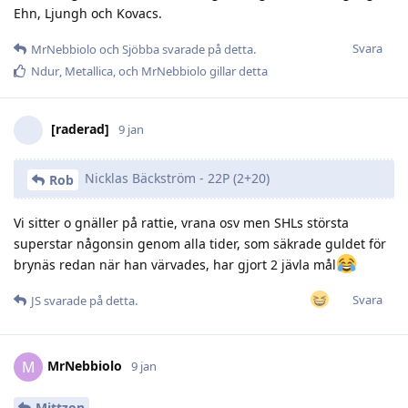
Ehn, Ljungh och Kovacs.
Svara
MrNebbiolo
och
Sjöbba
svarade på detta.
Ndur
,
Metallica
, och
MrNebbiolo
gillar detta
[raderad]
9 jan
Nicklas Bäckström - 22P (2+20)
Rob
Vi sitter o gnäller på rattie, vrana osv men SHLs största
superstar någonsin genom alla tider, som säkrade guldet för
brynäs redan när han värvades, har gjort 2 jävla mål
Svara
JS
svarade på detta.
MrNebbiolo
M
9 jan
Mittzon