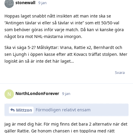
stonewall
9 jan
Hoppas laget snabbt nått insikten att man inte ska se
“Antingen tävlar vi eller så tävlar vi inte” som ett 50/50-val
som behöver göras inför varje match. Då kan vi kanske göra
något bra mot NHL-mästarna imorgon.
Ska vi säga 5-2? Målskyttar: Vrana, Rattie x2, Bernhardt och
sen Ljungh i öppen kasse efter att Kovacs träffat stolpen. Mer
logiskt än så är inte det här laget…
Svara
NorthLondonForever
N
9 jan
Förmodligen relativt ensam
Mittzon
Jag är med dig här. För mig finns det bara 2 alternativ när det
gäller Rattie. Ge honom chansen i en topplina med rätt