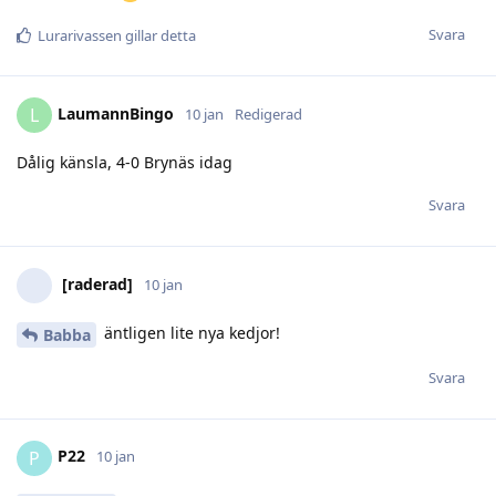
Svara
Lurarivassen
gillar detta
LaumannBingo
L
10 jan
Redigerad
Dålig känsla, 4-0 Brynäs idag
Svara
[raderad]
10 jan
äntligen lite nya kedjor!
Babba
Svara
P22
P
10 jan