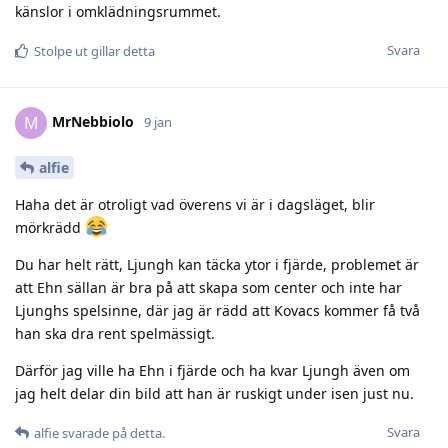
känslor i omklädningsrummet.
Svara
Stolpe ut
gillar detta
MrNebbiolo
M
9 jan
alfie
Haha det är otroligt vad överens vi är i dagsläget, blir
mörkrädd
Du har helt rätt, Ljungh kan täcka ytor i fjärde, problemet är
att Ehn sällan är bra på att skapa som center och inte har
Ljunghs spelsinne, där jag är rädd att Kovacs kommer få två
han ska dra rent spelmässigt.
Därför jag ville ha Ehn i fjärde och ha kvar Ljungh även om
jag helt delar din bild att han är ruskigt under isen just nu.
Svara
alfie
svarade på detta.