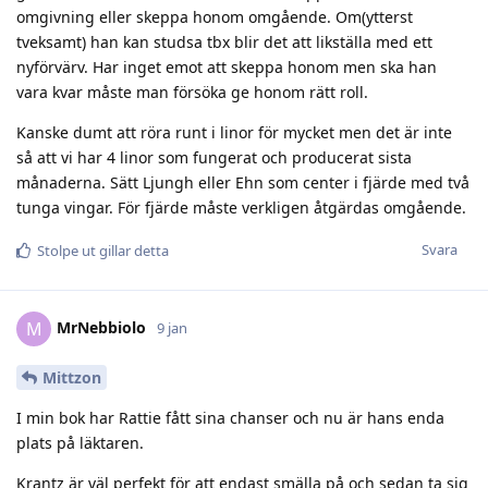
omgivning eller skeppa honom omgående. Om(ytterst
tveksamt) han kan studsa tbx blir det att likställa med ett
nyförvärv. Har inget emot att skeppa honom men ska han
vara kvar måste man försöka ge honom rätt roll.
Kanske dumt att röra runt i linor för mycket men det är inte
så att vi har 4 linor som fungerat och producerat sista
månaderna. Sätt Ljungh eller Ehn som center i fjärde med två
tunga vingar. För fjärde måste verkligen åtgärdas omgående.
Svara
Stolpe ut
gillar detta
MrNebbiolo
M
9 jan
Mittzon
I min bok har Rattie fått sina chanser och nu är hans enda
plats på läktaren.
Krantz är väl perfekt för att endast smälla på och sedan ta sig