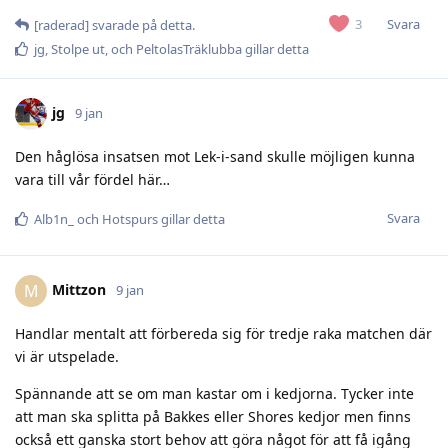
Svara
3
[raderad]
svarade på detta.
jg
,
Stolpe ut
, och
PeltolasTräklubba
gillar detta
jg
9 jan
Den håglösa insatsen mot Lek-i-sand skulle möjligen kunna
vara till vår fördel här…
Svara
Alb1n_
och
Hotspurs
gillar detta
Mittzon
M
9 jan
Handlar mentalt att förbereda sig för tredje raka matchen där
vi är utspelade.
Spännande att se om man kastar om i kedjorna. Tycker inte
att man ska splitta på Bakkes eller Shores kedjor men finns
också ett ganska stort behov att göra något för att få igång