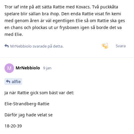
Tror iaf inte på att sätta Rattie med Kovacs. Två puckkåta
spelare blir sällan bra ihop. Den enda Rattie visat fin kemi
med genom åren är väl egentligen Elie så om Rattie ska ges
en chans och plockas ut ur frysboxen igen så borde det va
med Elie.
Svara
MrNebbiolo
svarade på detta.
MrNebbiolo
M
9 jan
alfie
Ja när Rattie gick som bäst var det:
Elie-Strandberg-Rattie
Därför jag hade velat se
18-20-39