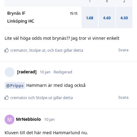
Lite väl höga odds mot brynäs?? Jag tror vi vinner enkelt
Svara
cremator
,
Stolpe ut
, och
East
gillar detta
[raderad]
10 jan
Redigerad
Hammarn är med idag också
@Pripps
Svara
cremator
och
Stolpe ut
gillar detta
MrNebbiolo
M
10 jan
Kluven till det här med Hammarlund nu.