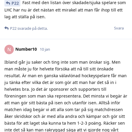
Fast med den listan över skadade/sjuka spelare som
P22
LHC har nu är det nästan ett mirakel att man får ihop till ett
lag att ställa på isen.
Svara
P22
svarade på detta.
Number10
N
10 jan
Ibland går ju saker och ting inte som man önskar sig. Men
man måste ju för helvete försöka att nå till sitt önskade
resultat. Är man en ganska välavlönad hockeyspelare får man
ju tänka efter vilka det är som gör att man har det så in i
helvetes bra. Jo det är sponsorer och supporters till
föreningen som man ska representera. Det minsta vi begär är
att man gör sitt bästa på isen och utanför isen. Alltså inför
matchen idag begär vi att alla som tar på sig matchdressen
åker skridskor och är med alla andra och kämpar och gör sitt
bästa för att laget ska kunna ta hem 1-2-3 poäng. Räcker sen
inte det så kan man rakryggad säga att vi gjorde nog vårt