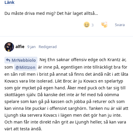
Länk
Du måste driva med mig? Det här laget alltså…
Svara
3
alfie
9 jan
Redigerad
Nej Ehn saknar offensiv edge och Krantz är,
MrNebbiolo
som
är inne på, egentligen inte tillräckligt bra för
@Mittzon
en sån roll men i brist på annat så finns det ändå nåt i att låta
Kovacs vara lite isolerad. Likt Broc är ju Kovacs en spelartyp
som gör mycket på egen hand. Åker med puck och tar sig till
skottlägen själv. Då kanske det inte är fel med två oömma
spelare som kan gå på kassen och jobba på returer och som
kan vinna lite puckar i offensivt sarghörn. Tanken nu är väl att
Ljungh ska servera Kovacs i lägen men det gör han ju inte.
Och man får inte direkt nån grit av Ljungh heller, så kan vara
värt att testa ändå.