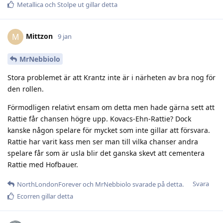
Metallica
och
Stolpe ut
gillar detta
Mittzon
M
9 jan
MrNebbiolo
Stora problemet är att Krantz inte är i närheten av bra nog för
den rollen.
Förmodligen relativt ensam om detta men hade gärna sett att
Rattie får chansen högre upp. Kovacs-Ehn-Rattie? Dock
kanske någon spelare för mycket som inte gillar att försvara.
Rattie har varit kass men ser man till vilka chanser andra
spelare får som är usla blir det ganska skevt att cementera
Rattie med Hofbauer.
Svara
NorthLondonForever
och
MrNebbiolo
svarade på detta.
Ecorren
gillar detta