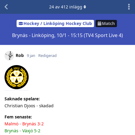
24
av
412
inlägg
Hockey / Linköping Hockey Club
Match
Brynäs - Linköping, 10/1 - 15:15 (TV4 Sport Live 4)
Rob
9 jan
Redigerad
Saknade spelare:
Christian Djoos - skadad
Fem senaste:
Malmö - Brynäs 3-2
Brynäs - Växjö 5-2