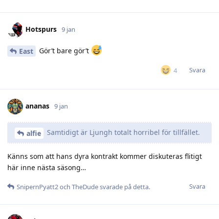
Hotspurs
9 jan
Gör’t bare gör’t
East
Svara
4
ananas
9 jan
Samtidigt är Ljungh totalt horribel för tillfället.
alfie
Känns som att hans dyra kontrakt kommer diskuteras flitigt
här inne nästa säsong…
Svara
SnipernPyatt2
och
TheDude
svarade på detta.