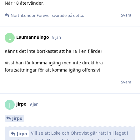
När 18 återvänder.
Svara
NorthLondonForever
svarade på detta.
LaumannBingo
L
9 jan
Känns det inte bortkastat att ha 18 i en fjärde?
Visst han får komma igång men inte direkt bra
förutsättningar för att komma igång offensivt
Svara
Jirpo
J
9 jan
Jirpo
Vill se att Loke och Öhrqvist går rätt in i laget i
Jirpo