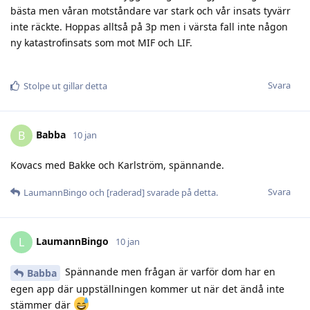
bästa men våran motståndare var stark och vår insats tyvärr
inte räckte. Hoppas alltså på 3p men i värsta fall inte någon
ny katastrofinsats som mot MIF och LIF.
Svara
Stolpe ut
gillar detta
Babba
B
10 jan
Kovacs med Bakke och Karlström, spännande.
Svara
LaumannBingo
och
[raderad]
svarade på detta.
LaumannBingo
L
10 jan
Spännande men frågan är varför dom har en
Babba
egen app där uppställningen kommer ut när det ändå inte
stämmer där