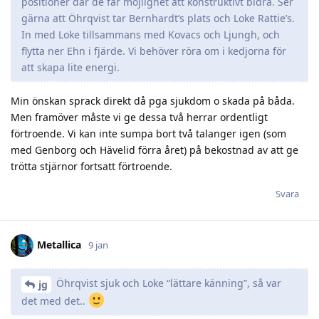
positioner där de får möjlighet att konstruktivt bidra. Ser
gärna att Öhrqvist tar Bernhardt’s plats och Loke Rattie’s.
In med Loke tillsammans med Kovacs och Ljungh, och
flytta ner Ehn i fjärde. Vi behöver röra om i kedjorna för
att skapa lite energi.
Min önskan sprack direkt då pga sjukdom o skada på båda.
Men framöver måste vi ge dessa två herrar ordentligt
förtroende. Vi kan inte sumpa bort två talanger igen (som
med Genborg och Hävelid förra året) på bekostnad av att ge
trötta stjärnor fortsatt förtroende.
Svara
Metallica
9 jan
Öhrqvist sjuk och Loke “lättare känning”, så var
jg
det med det..