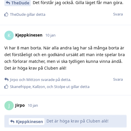
Det förstår jag också. Gilla läget får man göra.
TheDude
Svara
TheDude
gillar detta
Kjeppkinesen
K
10 jan
Vi har 8 man borta. När alla andra lag har så många borta är
det förståeligt och en godkänd ursäkt att man inte spelar bra
och förlorar matcher, men vi ska tydligen kunna vinna ändå.
Det är höga krav på Cluben alé!
Svara
Jirpo
och
Mittzon
svarade på detta.
Skanefrippe
,
Kallzon
, och
Stolpe ut
gillar detta
Jirpo
J
10 jan
Det är höga krav på Cluben alé!
Kjeppkinesen