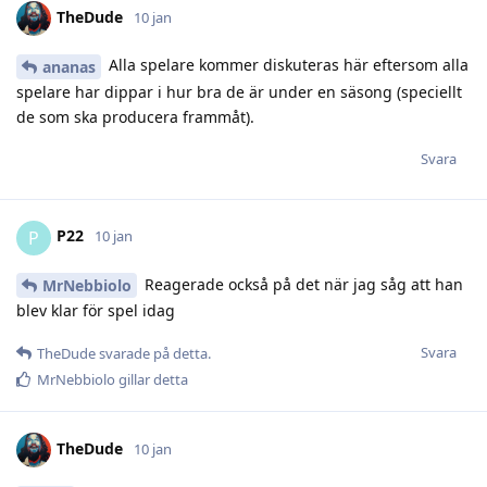
TheDude
10 jan
Alla spelare kommer diskuteras här eftersom alla
ananas
spelare har dippar i hur bra de är under en säsong (speciellt
de som ska producera frammåt).
Svara
P22
P
10 jan
Reagerade också på det när jag såg att han
MrNebbiolo
blev klar för spel idag
Svara
TheDude
svarade på detta.
MrNebbiolo
gillar detta
TheDude
10 jan