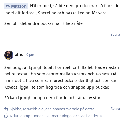
Håller med, så lite dem producerar så finns det
Mittzon
inget att förlora , Shoreline och bakke kedjan får vara!
Sen blir det andra puckar när Ellie är åter
Svara
alfie
9 jan
Samtidigt är Ljungh totalt horribel för tillfället. Hade nästan
hellre testat Ehn som center mellan Krantz och Kovacs. Då
finns det iaf två som kan forechecka ordentligt och sen kan
Kovacs ligga lite som hög trea och snappa upp puckar.
Så kan Ljungh hoppa ner i fjärde och täcka av ytor.
Svara
Sjöbba
,
MrNebbiolo
, och
ananas
svarade på detta.
Ndur
,
damphunden
,
LaumannBingo
, och
2
gillar detta