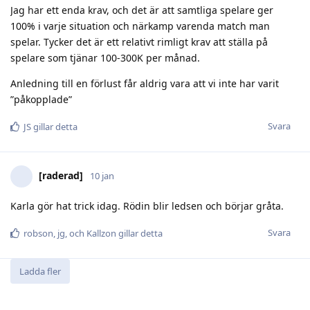
Jag har ett enda krav, och det är att samtliga spelare ger
100% i varje situation och närkamp varenda match man
spelar. Tycker det är ett relativt rimligt krav att ställa på
spelare som tjänar 100-300K per månad.
Anledning till en förlust får aldrig vara att vi inte har varit
”påkopplade”
Svara
JS
gillar detta
[raderad]
10 jan
Karla gör hat trick idag. Rödin blir ledsen och börjar gråta.
Svara
robson
,
jg
, och
Kallzon
gillar detta
Ladda fler