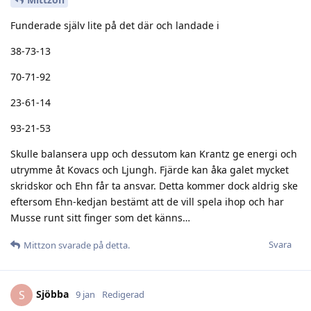
Funderade själv lite på det där och landade i
38-73-13
70-71-92
23-61-14
93-21-53
Skulle balansera upp och dessutom kan Krantz ge energi och
utrymme åt Kovacs och Ljungh. Fjärde kan åka galet mycket
skridskor och Ehn får ta ansvar. Detta kommer dock aldrig ske
eftersom Ehn-kedjan bestämt att de vill spela ihop och har
Musse runt sitt finger som det känns…
Svara
Mittzon
svarade på detta.
Sjöbba
S
9 jan
Redigerad