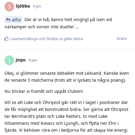
Sjöbba
S
9 jan
Där är vi två, känns helt vingligt på isen vid
alfie
närkamper och vinner inte dueller …
Svara
LaumannBingo
och
Stolpe ut
gillar detta
Jirpo
J
9 jan
Okej, vi glömmer senaste debaklet mot Leksand. Kanske även
de senaste 5 matcherna (trots att vi lyckats ta några poäng).
Nu blickar vi framåt och uppåt Cluben!
Vill se att Loke och Öhrqvist går rätt in i laget i positioner där
de får möjlighet att konstruktivt bidra. Ser gärna att Öhrqvist
tar Bernhardt’s plats och Loke Rattie’s. In med Loke
tillsammans med Kovacs och Ljungh, och flytta ner Ehn i
fjärde. Vi behöver röra om i kedjorna för att skapa lite energi.