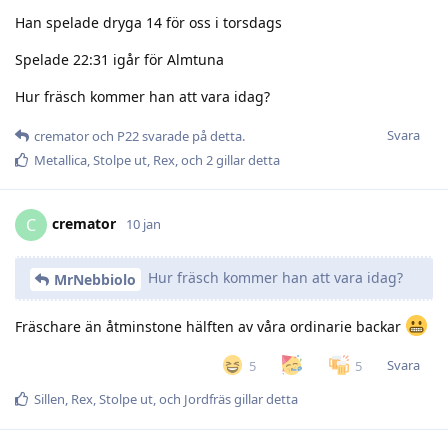
Han spelade dryga 14 för oss i torsdags
Spelade 22:31 igår för Almtuna
Hur fräsch kommer han att vara idag?
Svara
cremator
och
P22
svarade på detta.
Metallica
,
Stolpe ut
,
Rex
, och
2
gillar detta
cremator
C
10 jan
Hur fräsch kommer han att vara idag?
MrNebbiolo
Fräschare än åtminstone hälften av våra ordinarie backar
Svara
5
5
Sillen
,
Rex
,
Stolpe ut
, och
Jordfräs
gillar detta