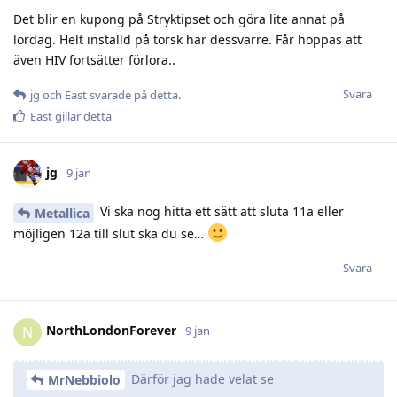
Det blir en kupong på Stryktipset och göra lite annat på
lördag. Helt inställd på torsk här dessvärre. Får hoppas att
även HIV fortsätter förlora..
Svara
jg
och
East
svarade på detta.
East
gillar detta
jg
9 jan
Vi ska nog hitta ett sätt att sluta 11a eller
Metallica
möjligen 12a till slut ska du se…
Svara
NorthLondonForever
N
9 jan
Därför jag hade velat se
MrNebbiolo