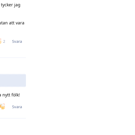
 tycker jag
utan att vara
Svara
2
 nytt fölk!
Svara