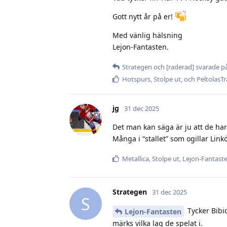
Gott nytt år på er!
Med vänlig hälsning
Lejon-Fantasten.
Strategen
och
[raderad]
svarade på
Hotspurs
,
Stolpe ut
, och
PeltolasT
jg
31 dec 2025
Det man kan säga är ju att de ha
Många i “stallet” som ogillar Lin
Metallica
,
Stolpe ut
,
Lejon-Fantast
Strategen
31 dec 2025
S
Tycker Bibic
Lejon-Fantasten
märks vilka lag de spelat i.