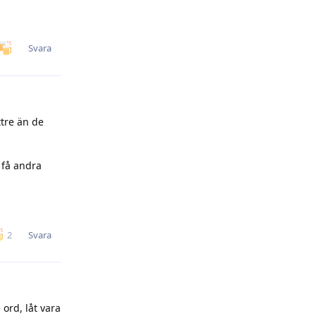
Svara
ttre än de
 få andra
Svara
2
ord, låt vara