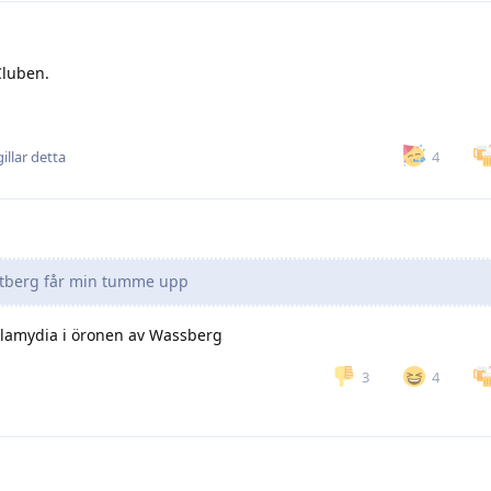
Cluben.
4
illar detta
berg får min tumme upp
 klamydia i öronen av Wassberg
3
4