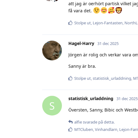
att jag är oerhört partisk vilket j
få vara det.
Stolpe ut
,
Lejon-Fantasten
,
NorthL
Hagel-Harry
31 dec 2025
Jörgen är rolig och verkar vara om
Sanny är bra.
Stolpe ut
,
statistisk_urladdning
,
MT
statistisk_urladdning
31 dec 2025
S
Översten, Sanny, Bibic och Westb
alfie
svarade på detta.
MTCluben
,
Vinhandlarn
,
Lejon-Fan