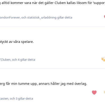
ag alltid kommer vara när det gäller Cluben kallas liksom för ‘suppor
ondonForever
, och
statistisk_urladdning
gillar detta
tyckt av våra spelare.
Cluben
, och
4
gillar detta
erg får min tumme upp, annars håller jag med överlag.
tasten
, och
3
gillar detta