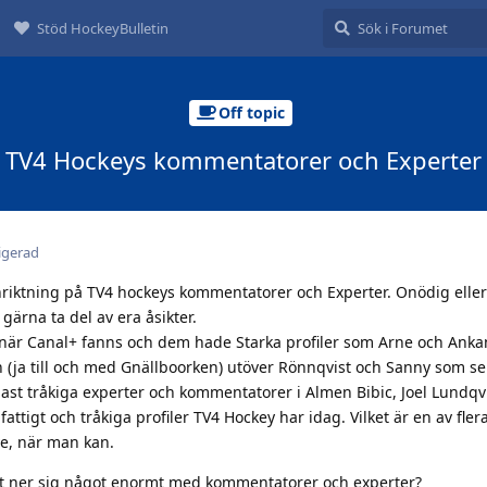
Stöd HockeyBulletin
Off topic
TV4 Hockeys kommentatorer och Experter
igerad
inriktning på TV4 hockeys kommentatorer och Experter. Onödig elle
 gärna ta del av era åsikter.
när Canal+ fanns och dem hade Starka profiler som Arne och Anka
 (ja till och med Gnällboorken) utöver Rönnqvist och Sanny som s
dast tråkiga experter och kommentatorer i Almen Bibic, Joel Lundqv
lfattigt och tråkiga profiler TV4 Hockey har idag. Vilket är en av fler
ve, när man kan.
tt ner sig något enormt med kommentatorer och experter?