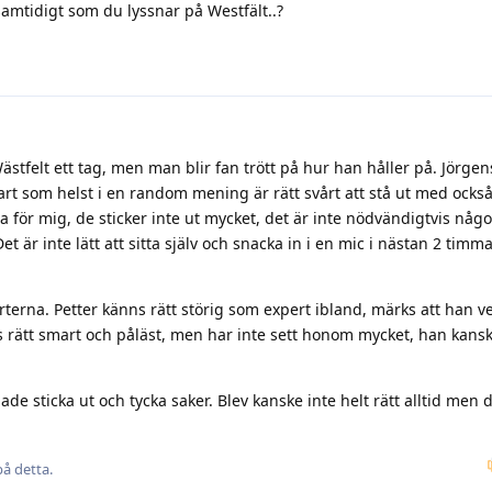
amtidigt som du lyssnar på Westfält..?
Wästfelt ett tag, men man blir fan trött på hur han håller på. Jörgen
art som helst i en random mening är rätt svårt att stå ut med också
 för mig, de sticker inte ut mycket, det är inte nödvändigtvis någo
t är inte lätt att sitta själv och snacka in i en mic i nästan 2 timm
rterna. Petter känns rätt störig som expert ibland, märks att han ve
 rätt smart och påläst, men har inte sett honom mycket, han kansk
 sticka ut och tycka saker. Blev kanske inte helt rätt alltid men de
å detta.