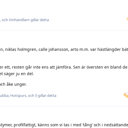
, och
Vinhandlarn
gillar detta
n, niklas holmgren, calle johansson, arto m.m. var hästlängder bä
r ett, resten går inte ens att jämföra. Sen är översten en bland de
t säger ju en del.
och åke unger.
lubba
,
Hotspurs
, och
5
gillar detta
mer, profilfattigt, känns som vi tas i med ‘tång’ och i nedsättande 