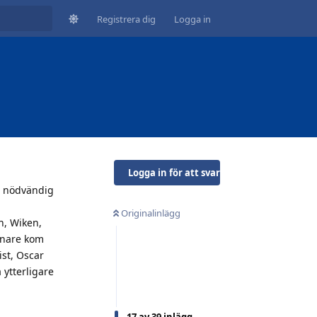
Registrera dig
Logga in
Logga in för att svara
r nödvändig
Originalinlägg
n, Wiken,
enare kom
ist, Oscar
a ytterligare