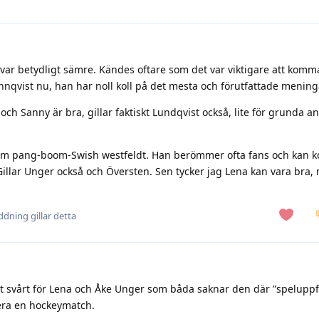
 var betydligt sämre. Kändes oftare som det var viktigare att kom
nnqvist nu, han har noll koll på det mesta och förutfattade mening
och Sanny är bra, gillar faktiskt Lundqvist också, lite för grunda a
om pang-boom-Swish westfeldt. Han berömmer ofta fans och kan
Gillar Unger också och Översten. Sen tycker jag Lena kan vara bra,
addning
gillar detta
est svårt för Lena och Åke Unger som båda saknar den där ”spelupp
era en hockeymatch.