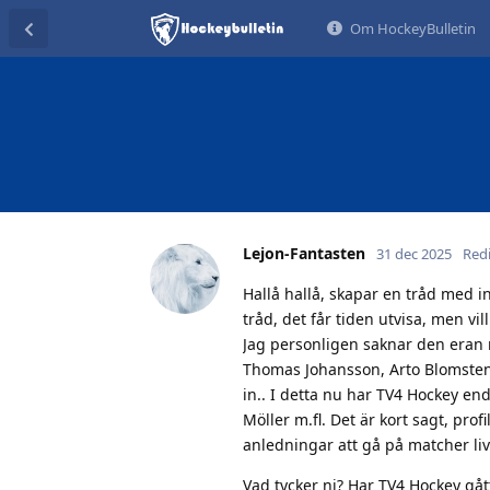
Om HockeyBulletin
Lejon-Fantasten
31 dec 2025
Red
Hallå hallå, skapar en tråd med 
tråd, det får tiden utvisa, men vill
Jag personligen saknar den eran 
Thomas Johansson, Arto Blomsten
in.. I detta nu har TV4 Hockey en
Möller m.fl. Det är kort sagt, profi
anledningar att gå på matcher li
Vad tycker ni? Har TV4 Hockey gå