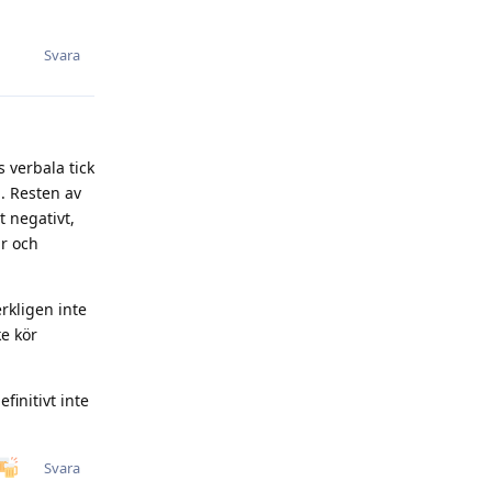
Svara
s verbala tick
. Resten av
t negativt,
ar och
rkligen inte
e kör
finitivt inte
Svara