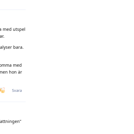
ma med utspel
ar.
nalyser bara.
 komma med
 men hon är
Svara
fattningen”