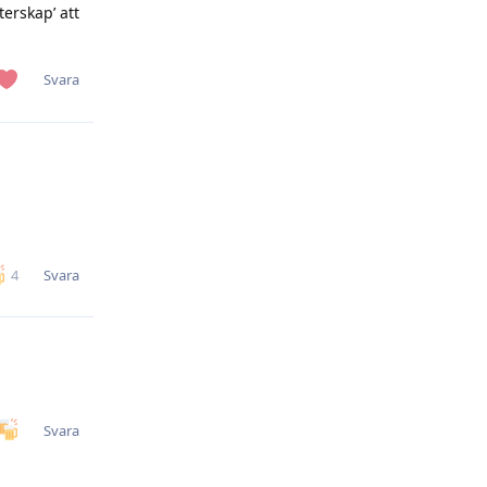
terskap’ att
Svara
Svara
4
Svara