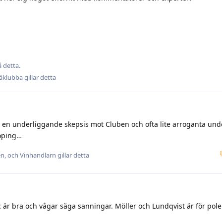
 detta.
räklubba
gillar detta
r en underliggande skepsis mot Cluben och ofta lite arroganta un
köping…
en
, och
Vinhandlarn
gillar detta
 är bra och vågar säga sanningar. Möller och Lundqvist är för pol