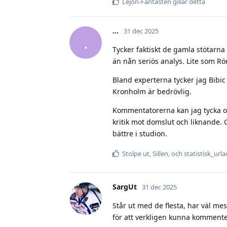
Lejon-Fantasten
gillar detta
.​.​.​
31 dec 2025
.
Tycker faktiskt de gamla stötarna
än nån seriös analys. Lite som Rö
Bland experterna tycker jag Bibic 
Kronholm är bedrövlig.
Kommentatorerna kan jag tycka 
kritik mot domslut och liknande. 
bättre i studion.
Stolpe ut
,
Sillen
, och
statistisk_url
SargUt
31 dec 2025
Står ut med de flesta, har väl m
för att verkligen kunna komment