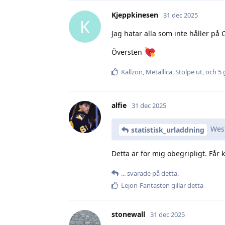
Kjeppkinesen
31 dec 2025
K
Jag hatar alla som inte håller på 
Översten
Kallzon
,
Metallica
,
Stolpe ut
, och
5
g
alfie
31 dec 2025
West
statistisk_urladdning
Detta är för mig obegripligt. Får
.​.​.​
svarade på detta.
Lejon-Fantasten
gillar detta
stonewall
31 dec 2025