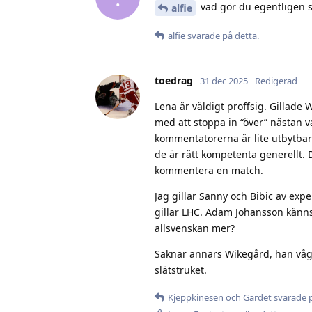
vad gör du egentligen s
alfie
alfie
svarade på detta.
toedrag
31 dec 2025
Redigerad
Lena är väldigt proffsig. Gillade 
med att stoppa in “över” nästan v
kommentatorerna är lite utbytbara
de är rätt kompetenta generellt. De
kommentera en match.
Jag gillar Sanny och Bibic av expe
gillar LHC. Adam Johansson känns
allsvenskan mer?
Saknar annars Wikegård, han vågade
slätstruket.
Kjeppkinesen
och
Gardet
svarade p