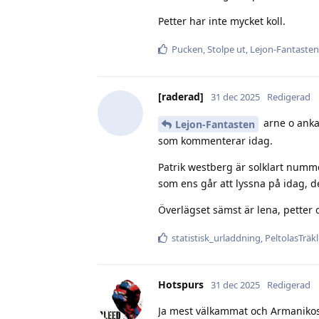
Petter har inte mycket koll.
Pucken
,
Stolpe ut
,
Lejon-Fantasten
[raderad]
31 dec 2025
Redigerad
arne o anka
Lejon-Fantasten
som kommenterar idag.
Patrik westberg är solklart numme
som ens går att lyssna på idag, de
Överlägset sämst är lena, petter 
statistisk_urladdning
,
PeltolasTräk
Hotspurs
31 dec 2025
Redigerad
Ja mest välkammat och Armanikosty