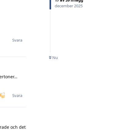
17
av
39
inlägg
december 2025
Svara
Nu
dertoner…
Svara
erade och det