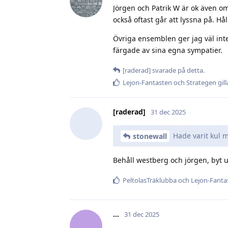
Jörgen och Patrik W är ok även om
också oftast går att lyssna på. H
Övriga ensemblen ger jag väl inte
färgade av sina egna sympatier.
[raderad]
svarade på detta.
Lejon-Fantasten
och
Strategen
gill
[raderad]
31 dec 2025
Hade varit kul me
stonewall
Behåll westberg och jörgen, byt ut
PeltolasTräklubba
och
Lejon-Fanta
.​.​.​
31 dec 2025
.