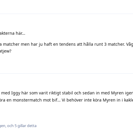
akterna här…
ra matcher men har ju haft en tendens att hålla runt 3 matcher. V
atjew?
å med Iggy här som varit riktigt stabil och sedan in med Myren ige
göra en monstermatch mot bif… Vi behöver inte köra Myren in i kakle
gen
, och
5
gillar detta