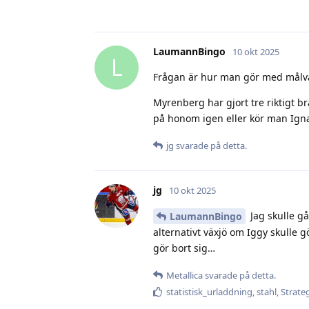
LaumannBingo
10 okt 2025
L
Frågan är hur man gör med målv
Myrenberg har gjort tre riktigt b
på honom igen eller kör man Ign
jg
svarade på detta.
jg
10 okt 2025
Jag skulle g
LaumannBingo
alternativt växjö om Iggy skulle 
gör bort sig…
Metallica
svarade på detta.
statistisk_urladdning
,
stahl
,
Strate