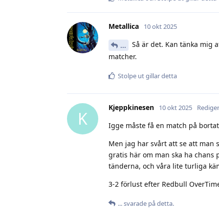
Metallica
10 okt 2025
Så är det. Kan tänka mig at
.​.​.​
matcher.
Stolpe ut
gillar detta
Kjeppkinesen
10 okt 2025
Redige
K
Igge måste få en match på bortat
Men jag har svårt att se att man
gratis här om man ska ha chans p
tänderna, och våra lite turliga kä
3-2 förlust efter Redbull OverTim
.​.​.​
svarade på detta.