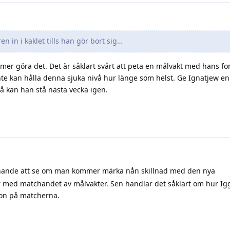
n in i kaklet tills han gör bort sig…
mmer göra det. Det är såklart svårt att peta en målvakt med hans f
nte kan hålla denna sjuka nivå hur länge som helst. Ge Ignatjew e
så kan han stå nästa vecka igen.
nnande att se om man kommer märka nån skillnad med den nya
 med matchandet av målvakter. Sen handlar det såklart om hur Ig
tion på matcherna.