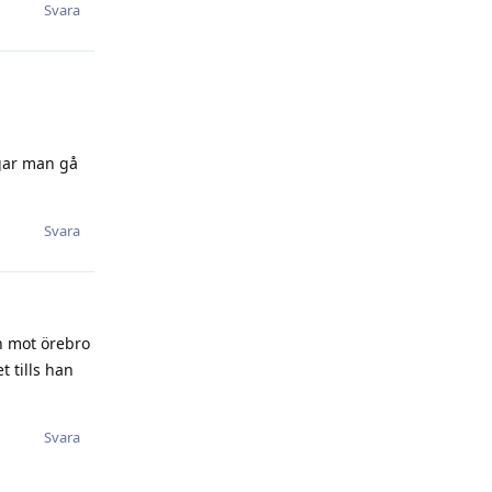
Svara
ågar man gå
Svara
n mot örebro
t tills han
Svara