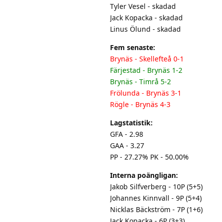
Tyler Vesel - skadad
Jack Kopacka - skadad
Linus Ölund - skadad
Fem senaste:
Brynäs - Skellefteå 0-1
Färjestad - Brynäs 1-2
Brynäs - Timrå 5-2
Frölunda - Brynäs 3-1
Rögle - Brynäs 4-3
Lagstatistik:
GFA - 2.98
GAA - 3.27
PP - 27.27% PK - 50.00%
Interna poängligan:
Jakob Silfverberg - 10P (5+5)
Johannes Kinnvall - 9P (5+4)
Nicklas Bäckström - 7P (1+6)
Jack Kopacka - 6P (3+3)