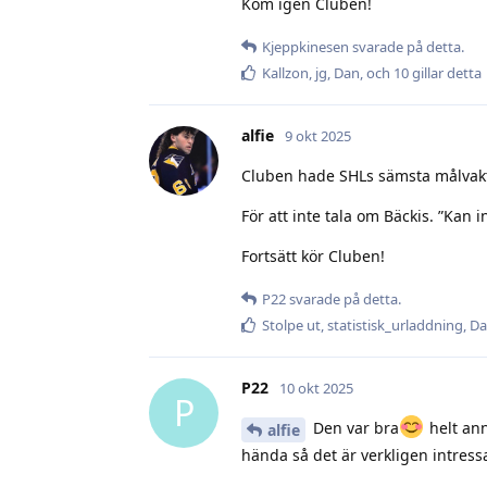
Kom igen Cluben!
Kjeppkinesen
svarade på detta.
Kallzon
,
jg
,
Dan
, och
10
gillar detta
alfie
9 okt 2025
Cluben hade SHLs sämsta målvakts
För att inte tala om Bäckis. ”Kan 
Fortsätt kör Cluben!
P22
svarade på detta.
Stolpe ut
,
statistisk_urladdning
,
Da
P22
10 okt 2025
P
Den var bra
helt ann
alfie
hända så det är verkligen intressa