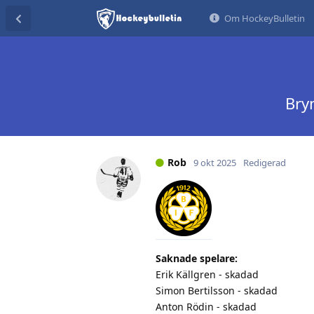
Om HockeyBulletin
Bryn
Rob
9 okt 2025
Redigerad
Saknade spelare:
Erik Källgren - skadad
Simon Bertilsson - skadad
Anton Rödin - skadad