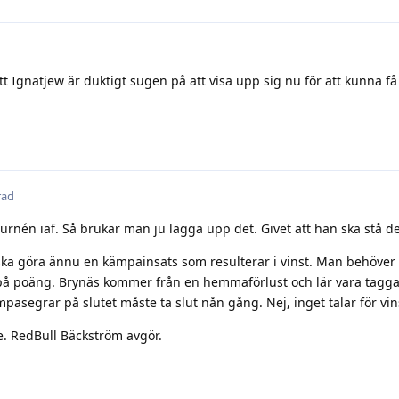
t Ignatjew är duktigt sugen på att visa upp sig nu för att kunna få
rad
urnén iaf. Så brukar man ju lägga upp det. Givet att han ska stå d
 ska göra ännu en kämpainsats som resulterar i vinst. Man behöver
å poäng. Brynäs kommer från en hemmaförlust och lär vara taggad
mpasegrar på slutet måste ta slut nån gång. Nej, inget talar för vin
e. RedBull Bäckström avgör.