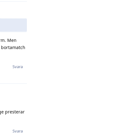
orm. Men
n bortamatch
Svara
ge presterar
Svara