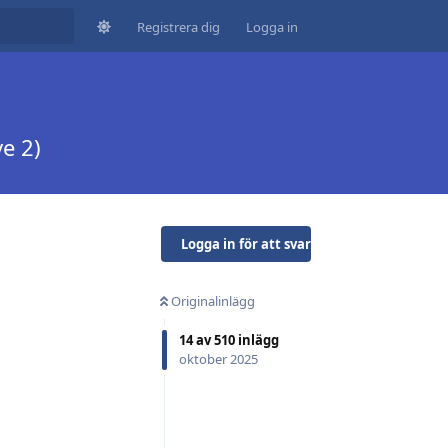
Registrera dig
Logga in
ve 2)
Logga in för att svara
Originalinlägg
14
av
510
inlägg
oktober 2025