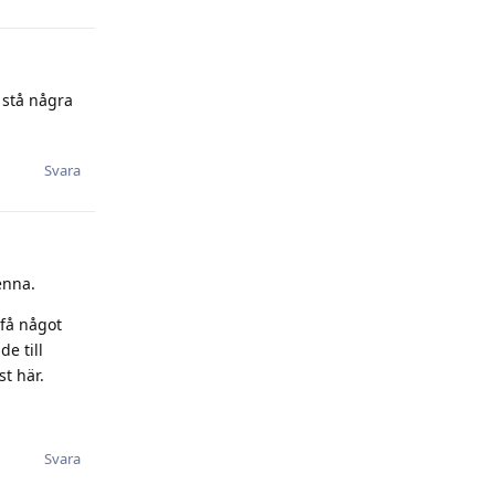
 stå några
Svara
enna.
 få något
e till
st här.
Svara