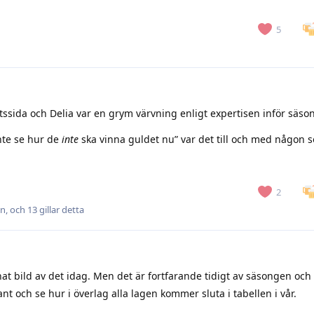
5
sida och Delia var en grym värvning enligt expertisen inför säso
inte se hur de
inte
ska vinna guldet nu” var det till och med någon s
2
n
, och
13
gillar detta
at bild av det idag. Men det är fortfarande tidigt av säsongen och
nt och se hur i överlag alla lagen kommer sluta i tabellen i vår.