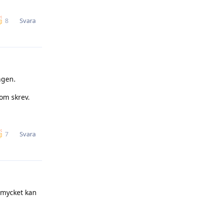
Svara
8
ngen.
om skrev.
Svara
7
 mycket kan