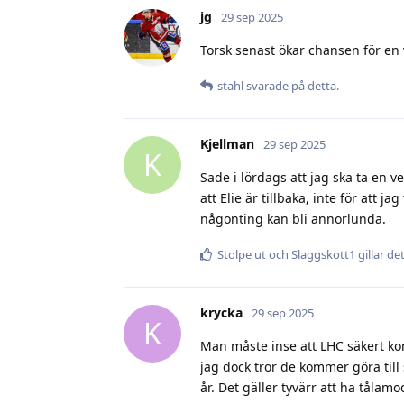
jg
29 sep 2025
Torsk senast ökar chansen för en
stahl
svarade på detta.
Kjellman
29 sep 2025
K
Sade i lördags att jag ska ta en 
att Elie är tillbaka, inte för att j
någonting kan bli annorlunda.
Stolpe ut
och
Slaggskott1
gillar de
krycka
29 sep 2025
K
Man måste inse att LHC säkert kom
jag dock tror de kommer göra till
år. Det gäller tyvärr att ha tålam