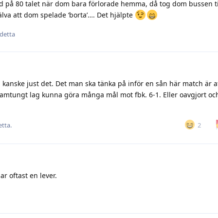
id på 80 talet när dom bara förlorade hemma, då tog dom bussen ti
lva att dom spelade ‘borta’…. Det hjälpte
 detta
 kanske just det. Det man ska tänka på inför en sån här match är att
amtungt lag kunna göra många mål mot fbk. 6-1. Eller oavgjort och
2
tta.
r oftast en lever.