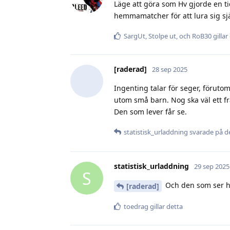
Läge att göra som Hv gjorde en t
hemmamatcher för att lura sig sjä
SargUt
,
Stolpe ut
, och
RoB30
gillar
[raderad]
28 sep 2025
Ingenting talar för seger, förutom
utom små barn. Nog ska väl ett fr
Den som lever får se.
statistisk_urladdning
svarade på de
statistisk_urladdning
29 sep 2025
S
Och den som ser ha
[raderad]
toedrag
gillar detta