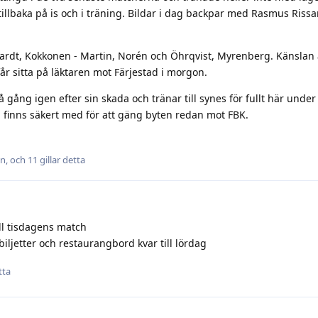
tillbaka på is och i träning. Bildar i dag backpar med Rasmus Riss
rdt, Kokkonen - Martin, Norén och Öhrqvist, Myrenberg. Känslan ä
r sitta på läktaren mot Färjestad i morgon.
 gång igen efter sin skada och tränar till synes för fullt här under
n finns säkert med för att gäng byten redan mot FBK.
n
, och
11
gillar detta
ill tisdagens match
iljetter och restaurangbord kvar till lördag
tta