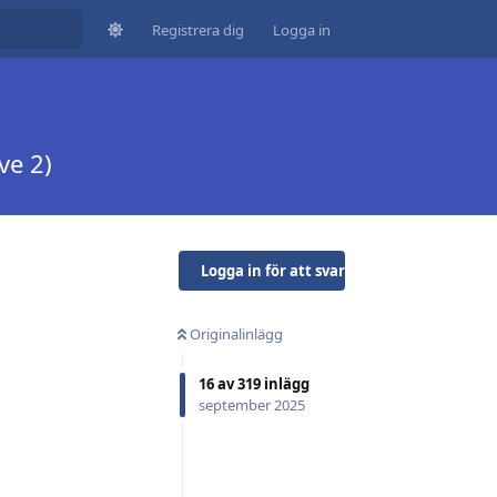
Registrera dig
Logga in
ve 2)
Logga in för att svara
Originalinlägg
16
av
319
inlägg
september 2025