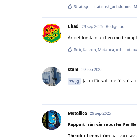
Strategen
,
statistisk_urladdning
,
M
Chad
29 sep 2025
Redigerad
Är det första matchen med kompl
Rob
,
Kallzon
,
Metallica
, och
Hotspu
stahl
29 sep 2025
Ja, ni får väl inte förstör
jg
Metallica
29 sep 2025
Rapport från vår reporter Per B
Theodor Lennström
har varit av