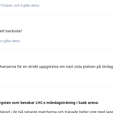
TCluben
, och
4
gillar detta
ett backsida?
rs
gillar detta
a chanserna för en direkt uppgörelse om näst sista platsen på lördag
ergsten som bevakar LHC:s måndagsträning i Saab arena:
stängd i de två senaste matcherna och tränade heller inte med lag