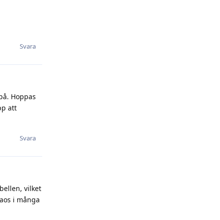
Svara
 på. Hoppas
pp att
Svara
ellen, vilket
 kaos i många