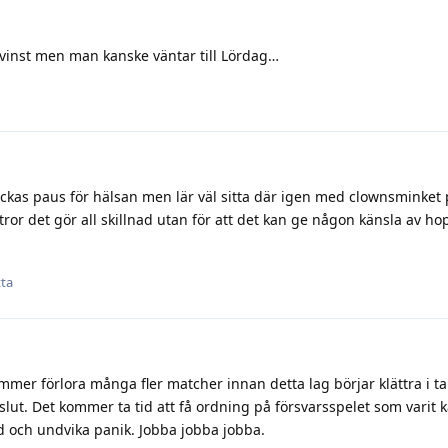
 vinst men man kanske väntar till Lördag…
veckas paus för hälsan men lär väl sitta där igen med clownsminket
ag tror det gör all skillnad utan för att det kan ge någon känsla av ho
tta
mer förlora många fler matcher innan detta lag börjar klättra i tab
 slut. Det kommer ta tid att få ordning på försvarsspelet som varit
od och undvika panik. Jobba jobba jobba.