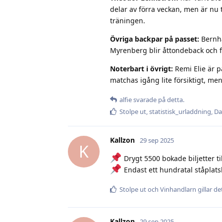
delar av förra veckan, men är nu 
träningen.
Övriga backpar på passet:
Bernha
Myrenberg blir åttondeback och få
Noterbart i övrigt:
Remi Elie är på
matchas igång lite försiktigt, me
alfie
svarade på detta.
Stolpe ut
,
statistisk_urladdning
,
Da
Kallzon
29 sep 2025
K
Drygt 5500 bokade biljetter t
Endast ett hundratal ståplatsb
Stolpe ut
och
Vinhandlarn
gillar de
Kallzon
29 sep 2025