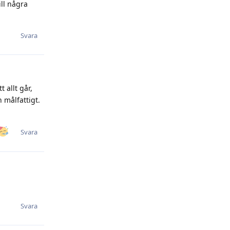
ll några
Svara
 allt går,
 målfattigt.
Svara
Svara