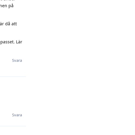
anen på
r då att
 passet. Lär
Svara
Svara