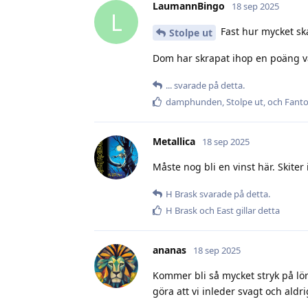
LaumannBingo
18 sep 2025
L
Fast hur mycket sk
Stolpe ut
Dom har skrapat ihop en poäng var
.​.​.​
svarade på detta.
damphunden
,
Stolpe ut
, och
Fant
Metallica
18 sep 2025
Måste nog bli en vinst här. Skiter
H Brask
svarade på detta.
H Brask
och
East
gillar detta
ananas
18 sep 2025
Kommer bli så mycket stryk på lö
göra att vi inleder svagt och aldri