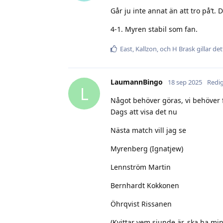
Går ju inte annat än att tro på’t
4-1. Myren stabil som fan.
East
,
Kallzon
, och
H Brask
gillar det
LaumannBingo
18 sep 2025
Redi
L
Något behöver göras, vi behöver få
Dags att visa det nu
Nästa match vill jag se
Myrenberg (Ignatjew)
Lennström Martin
Bernhardt Kokkonen
Öhrqvist Rissanen
(Kvittar vem sjunde är, ska ha min