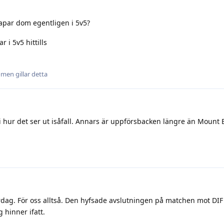
apar dom egentligen i 5v5?
 i 5v5 hittills
omen
gillar detta
 i hur det ser ut isåfall. Annars är uppförsbacken längre än Mount 
rdag. För oss alltså. Den hyfsade avslutningen på matchen mot D
g hinner ifatt.