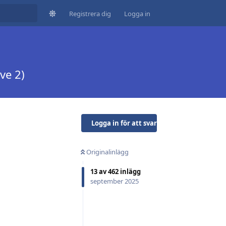
Registrera dig
Logga in
ve 2)
Logga in för att svara
Originalinlägg
13
av
462
inlägg
september 2025