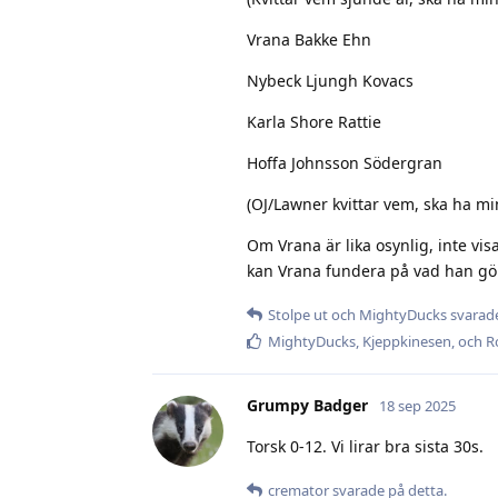
Vrana Bakke Ehn
Nybeck Ljungh Kovacs
Karla Shore Rattie
Hoffa Johnsson Södergran
(OJ/Lawner kvittar vem, ska ha mi
Om Vrana är lika osynlig, inte vis
kan Vrana fundera på vad han gör
Stolpe ut
och
MightyDucks
svarade
MightyDucks
,
Kjeppkinesen
, och
R
Grumpy Badger
18 sep 2025
Torsk 0-12. Vi lirar bra sista 30s.
cremator
svarade på detta.