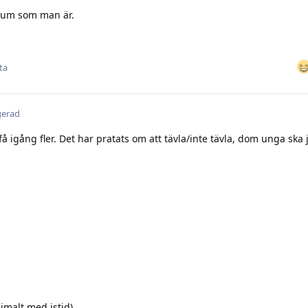
. Dum som man är.
ta
gerad
 igång fler. Det har pratats om att tävla/inte tävla, dom unga ska 
imalt med istid)