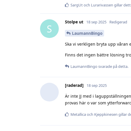
SargUt
och
Lurarivassen
gillar det
Stolpe ut
18 sep 2025
Redigerad
S
LaumannBingo
Ska vi verkligen bryta upp våran
Finns det ingen bättre lösning tr
LaumannBingo
svarade på detta.
[raderad]
18 sep 2025
Är inte JJ med i laguppställninge
provas här o var som ytterforward,
Metallica
och
Kjeppkinesen
gillar d