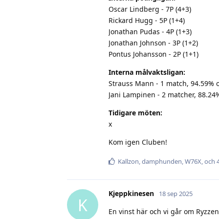
Oscar Lindberg - 7P (4+3)
Rickard Hugg - 5P (1+4)
Jonathan Pudas - 4P (1+3)
Jonathan Johnson - 3P (1+2)
Pontus Johansson - 2P (1+1)
Interna målvaktsligan:
Strauss Mann - 1 match, 94.59% 
Jani Lampinen - 2 matcher, 88.24
Tidigare möten:
x
Kom igen Cluben!
Kallzon
,
damphunden
,
W76X
, och
Kjeppkinesen
18 sep 2025
K
En vinst här och vi går om Ryzzen