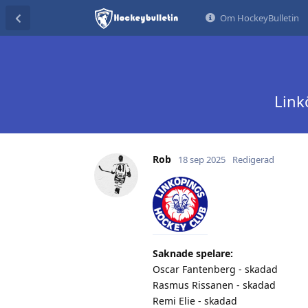
Om HockeyBulletin
Link
Rob
18 sep 2025
Redigerad
Saknade spelare:
Oscar Fantenberg - skadad
Rasmus Rissanen - skadad
Remi Elie - skadad