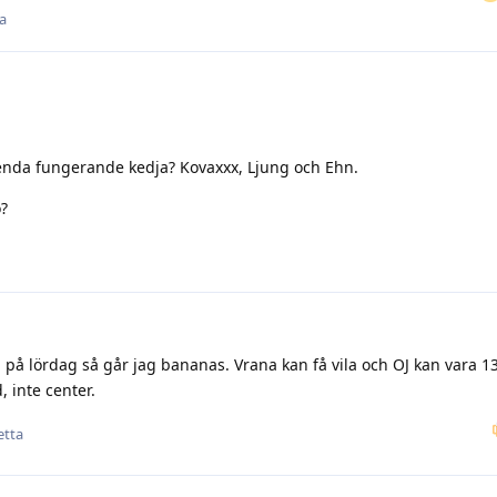
ta
 enda fungerande kedja? Kovaxxx, Ljung och Ehn.
o?
n på lördag så går jag bananas. Vrana kan få vila och OJ kan vara 1
 inte center.
etta