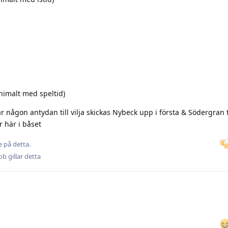
nimalt med speltid)
ar någon antydan till vilja skickas Nybeck upp i första & Södergran t
 här i båset
 på detta.
ob
gillar detta