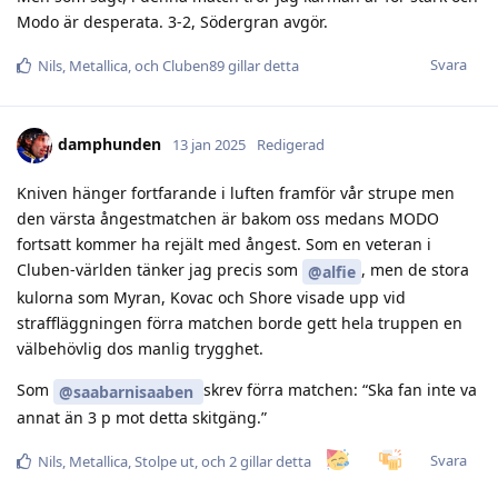
Modo är desperata. 3-2, Södergran avgör.
Svara
Nils
,
Metallica
, och
Cluben89
gillar detta
damphunden
13 jan 2025
Redigerad
Kniven hänger fortfarande i luften framför vår strupe men
den värsta ångestmatchen är bakom oss medans MODO
fortsatt kommer ha rejält med ångest. Som en veteran i
Cluben-världen tänker jag precis som
, men de stora
@alfie
kulorna som Myran, Kovac och Shore visade upp vid
straffläggningen förra matchen borde gett hela truppen en
välbehövlig dos manlig trygghet.
Som
skrev förra matchen: “Ska fan inte va
@saabarnisaaben
annat än 3 p mot detta skitgäng.”
Svara
Nils
,
Metallica
,
Stolpe ut
, och
2
gillar detta