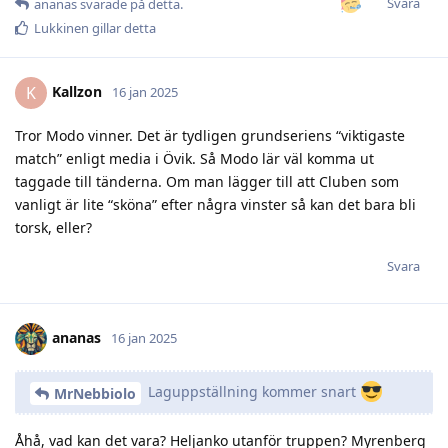
Svara
ananas
svarade på detta.
Lukkinen
gillar detta
Kallzon
K
16 jan 2025
Tror Modo vinner. Det är tydligen grundseriens “viktigaste
match” enligt media i Övik. Så Modo lär väl komma ut
taggade till tänderna. Om man lägger till att Cluben som
vanligt är lite “sköna” efter några vinster så kan det bara bli
torsk, eller?
Svara
ananas
16 jan 2025
Laguppställning kommer snart
MrNebbiolo
Åhå, vad kan det vara? Heljanko utanför truppen? Myrenberg