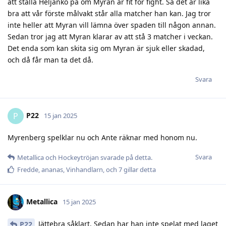
att ställa Heljanko på om Myran är fit for fight. Så det är lika
bra att vår förste målvakt står alla matcher han kan. Jag tror
inte heller att Myran vill lämna över spaden till någon annan.
Sedan tror jag att Myran klarar av att stå 3 matcher i veckan.
Det enda som kan skita sig om Myran är sjuk eller skadad,
och då får man ta det då.
Svara
P22
P
15 jan 2025
Myrenberg spelklar nu och Ante räknar med honom nu.
Svara
Metallica
och
Hockeytröjan
svarade på detta.
Fredde
,
ananas
,
Vinhandlarn
, och
7
gillar detta
Metallica
15 jan 2025
Jättebra såklart. Sedan har han inte spelat med laget
P22