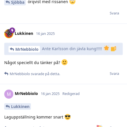
örqvist med rissanen
Sjöbba
Svara
Lukkinen
16 jan 2025
Ante Karlsson din jävla kung!!!!!
MrNebbiolo
Något speciellt du tänker på?
Svara
MrNebbiolo
svarade på detta.
MrNebbiolo
M
16 jan 2025
Redigerad
Lukkinen
Laguppställning kommer snart