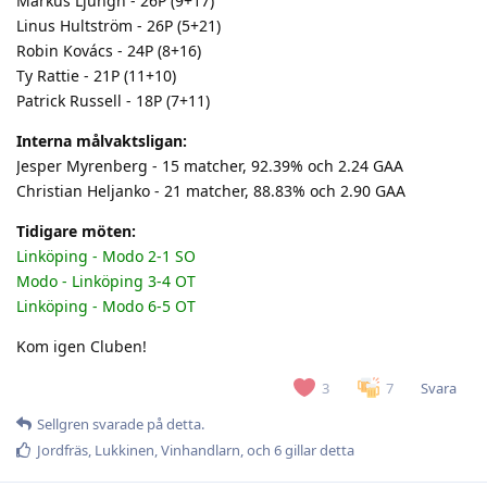
Markus Ljungh - 26P (9+17)
Linus Hultström - 26P (5+21)
Robin Kovács - 24P (8+16)
Ty Rattie - 21P (11+10)
Patrick Russell - 18P (7+11)
Interna målvaktsligan:
Jesper Myrenberg - 15 matcher, 92.39% och 2.24 GAA
Christian Heljanko - 21 matcher, 88.83% och 2.90 GAA
Tidigare möten:
Linköping - Modo 2-1 SO
Modo - Linköping 3-4 OT
Linköping - Modo 6-5 OT
Kom igen Cluben!
Svara
3
7
Sellgren
svarade på detta.
Jordfräs
,
Lukkinen
,
Vinhandlarn
, och
6
gillar detta