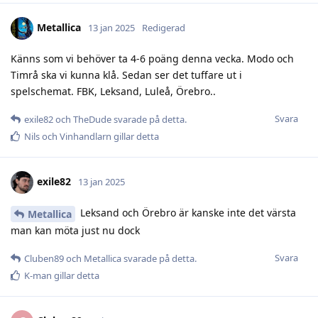
Metallica
13 jan 2025
Redigerad
Känns som vi behöver ta 4-6 poäng denna vecka. Modo och
Timrå ska vi kunna klå. Sedan ser det tuffare ut i
spelschemat. FBK, Leksand, Luleå, Örebro..
Svara
exile82
och
TheDude
svarade på detta.
Nils
och
Vinhandlarn
gillar detta
exile82
13 jan 2025
Leksand och Örebro är kanske inte det värsta
Metallica
man kan möta just nu dock
Svara
Cluben89
och
Metallica
svarade på detta.
K-man
gillar detta