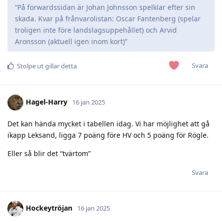
“På forwardssidan är Johan Johnsson spelklar efter sin
skada. Kvar på frånvarolistan: Oscar Fantenberg (spelar
troligen inte före landslagsuppehållet) och Arvid
Aronsson (aktuell igen inom kort)”
Svara
Stolpe ut
gillar detta
Hagel-Harry
16 jan 2025
Det kan hända mycket i tabellen idag. Vi har möjlighet att gå
ikapp Leksand, ligga 7 poäng före HV och 5 poäng för Rögle.
Eller så blir det “tvärtom”
Svara
Hockeytröjan
16 jan 2025