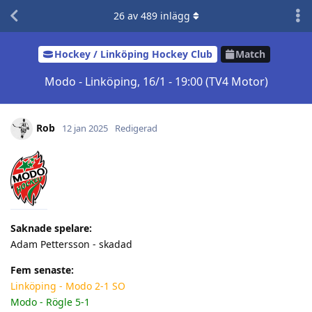
26
av
489
inlägg
Hockey / Linköping Hockey Club
Match
Modo - Linköping, 16/1 - 19:00 (TV4 Motor)
Rob
12 jan 2025
Redigerad
Saknade spelare:
Adam Pettersson - skadad
Fem senaste:
Linköping - Modo 2-1 SO
Modo - Rögle 5-1