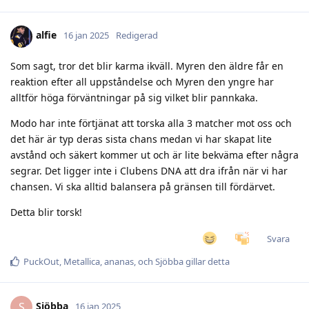
alfie
16 jan 2025
Redigerad
Som sagt, tror det blir karma ikväll. Myren den äldre får en
reaktion efter all uppståndelse och Myren den yngre har
alltför höga förväntningar på sig vilket blir pannkaka.
Modo har inte förtjänat att torska alla 3 matcher mot oss och
det här är typ deras sista chans medan vi har skapat lite
avstånd och säkert kommer ut och är lite bekväma efter några
segrar. Det ligger inte i Clubens DNA att dra ifrån när vi har
chansen. Vi ska alltid balansera på gränsen till fördärvet.
Detta blir torsk!
Svara
PuckOut
,
Metallica
,
ananas
, och
Sjöbba
gillar detta
Sjöbba
S
16 jan 2025