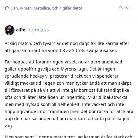
Svara
Dan
,
K-man
,
Metallica
, och
4
gillar detta
alfie
13 jan 2025
Äcklig match. Och tyvärr är det nog dags för lite karma efter
att ganska turligt ha vunnit 3 av 3 trots svaga insatser.
Får hoppas att förändringen vi sett nu är permanent vad
gäller uppoffringsvilja och Myrens lugn. Det är ingen
sprudlande hockey vi presterar direkt och vi spenderar
väldigt mycket tid i egen zon men tycker ändå att man skärpt
till försvaret på så vis att vi inte går bort oss fullständigt lika
ofta och tillåter jättelägen ur ingenting. Vi är tillbakatryckta
men med hyfsad kontroll helt enkelt. Inte vackert och inte
hoppingivande inför framtiden men det bör räcka för att klara
upp den här säsongen iaf om man kan fortsätta på inslagen
väg.
Men som sagt, i denna match tror jag karman är för stark och