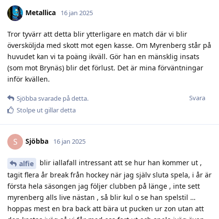
Metallica
16 jan 2025
Tror tyvärr att detta blir ytterligare en match där vi blir
översköljda med skott mot egen kasse. Om Myrenberg står på
huvudet kan vi ta poäng ikväll. Gör han en mänsklig insats
(som mot Brynäs) blir det förlust. Det är mina förväntningar
inför kvällen.
Svara
Sjöbba
svarade på detta.
Stolpe ut
gillar detta
Sjöbba
S
16 jan 2025
blir iallafall intressant att se hur han kommer ut ,
alfie
tagit flera år break från hockey när jag själv sluta spela, i år är
första hela säsongen jag följer clubben på länge , inte sett
myrenberg alls live nästan , så blir kul o se han spelstil …
hoppas mest en bra back att bära ut pucken ur zon utan att