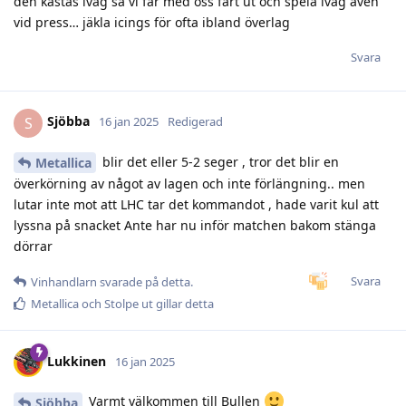
den kastas iväg så vi får med oss fart ut och spela iväg även
vid press… jäkla icings för ofta ibland överlag
Svara
Sjöbba
S
16 jan 2025
Redigerad
blir det eller 5-2 seger , tror det blir en
Metallica
överkörning av något av lagen och inte förlängning.. men
lutar inte mot att LHC tar det kommandot , hade varit kul att
lyssna på snacket Ante har nu inför matchen bakom stänga
dörrar
Svara
Vinhandlarn
svarade på detta.
Metallica
och
Stolpe ut
gillar detta
Lukkinen
16 jan 2025
Varmt välkommen till Bullen
Sjöbba