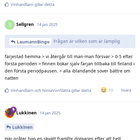
Vinhandlarn
gillar detta
Sellgren
S
14 jan 2025
Frågan är vilken som är lämplig
LaumannBingo
färjestad hemma > vi återgår till man-man försvar > 0-5 efter
första perioden > finnen bokar själv färjan tillbaka till finland i
den första periodpausen. > alla iblandande sover bättre om
natten
Svara
10
Vinhandlarn
och
NimaVonSlätta
gillar detta
Lukkinen
14 jan 2025
Lukkinen
Här gråter han en skvätt framför domaren efter att helt