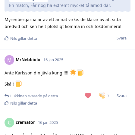
En match, Får nog ha extremt mycket tålamod där.
Myrenbergarna är av ett annat virke: de klarar av att sitta
bredvid och sen helt plötsligt komma in och tokdominera!
Svara
Nils
gillar detta
MrNebbiolo
M
16 jan 2025
Ante Karlsson din jävla kung!!!!!
Skål!
Svara
3
Lukkinen
svarade på detta.
Nils
gillar detta
cremator
C
16 jan 2025