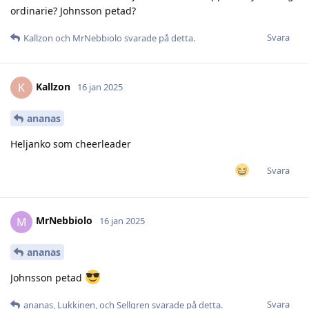
ordinarie? Johnsson petad?
Svara
Kallzon
och
MrNebbiolo
svarade på detta.
Kallzon
K
16 jan 2025
ananas
Heljanko som cheerleader
Svara
MrNebbiolo
M
16 jan 2025
ananas
Johnsson petad
Svara
ananas
,
Lukkinen
, och
Sellgren
svarade på detta.