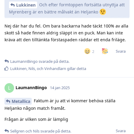
Och efter formtoppen fortsätta utnyttja att
Lukkinen
Myrenberg är en bättre målvakt än Heljanko
Nej där har du fel. Om bara backarna hade täckt 100% av alla
skott så hade finnen aldrig släppt in en puck. Man kan inte
kräva att den tilltänkta förstaspaden räddar ett enda friläge.
Svara
2
LaumannBingo
svarade på detta.
Lukkinen
,
Nils
, och
Vinhandlarn
gillar detta
LaumannBingo
L
14 jan 2025
Faktum är ju att vi kommer behöva ställa
Metallica
Heljanko någon match framåt.
Frågan är vilken som är lämplig
Svara
Sellgren
och
Nils
svarade på detta.