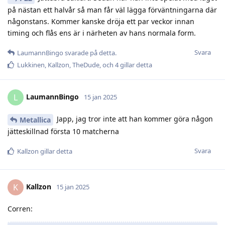
på nästan ett halvår så man får väl lägga förväntningarna där
någonstans. Kommer kanske dröja ett par veckor innan
timing och flås ens är i närheten av hans normala form.
Svara
LaumannBingo
svarade på detta.
Lukkinen
,
Kallzon
,
TheDude
, och
4
gillar detta
LaumannBingo
L
15 jan 2025
Japp, jag tror inte att han kommer göra någon
Metallica
jätteskillnad första 10 matcherna
Svara
Kallzon
gillar detta
Kallzon
K
15 jan 2025
Corren: