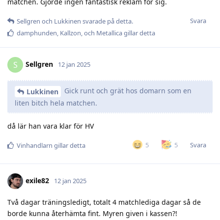
matchen. Gjorde ingen fantastisk reklam för sig.
Svara
Sellgren
och
Lukkinen
svarade på detta.
damphunden
,
Kallzon
, och
Metallica
gillar detta
Sellgren
S
12 jan 2025
Gick runt och grät hos domarn som en
Lukkinen
liten bitch hela matchen.
då lär han vara klar för HV
Svara
5
5
Vinhandlarn
gillar detta
exile82
12 jan 2025
Två dagar träningsledigt, totalt 4 matchlediga dagar så de
borde kunna återhämta fint. Myren given i kassen?!