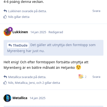
4-6 poäng denna veckan.
Svara
Lukkinen
svarade på detta.
Nils
gillar detta
Lukkinen
14 jan 2025
Redigerad
Det gäller att utnyttja den formtopp som
TheDude
Myrenberg har just nu.
Helt enig! Och efter formtoppen fortsätta utnyttja att
Myrenberg är en bättre målvakt än Heljanko
Svara
2
Metallica
svarade på detta.
Nils
,
Metallica
,
Jersi
, och
2
gillar detta
Metallica
14 jan 2025