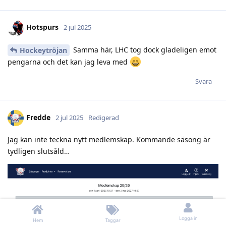
Hotspurs
2 jul 2025
Samma här, LHC tog dock gladeligen emot
Hockeytröjan
pengarna och det kan jag leva med
Svara
Fredde
2 jul 2025
Redigerad
Jag kan inte teckna nytt medlemskap. Kommande säsong är
tydligen slutsåld…
Logga in
Hem
Taggar