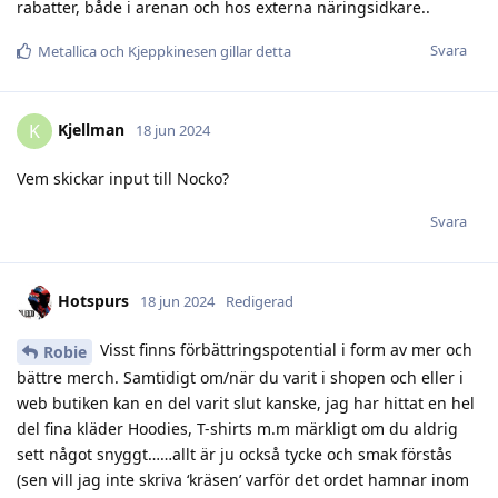
rabatter, både i arenan och hos externa näringsidkare..
Svara
Metallica
och
Kjeppkinesen
gillar detta
Kjellman
K
18 jun 2024
Vem skickar input till Nocko?
Svara
Hotspurs
18 jun 2024
Redigerad
Visst finns förbättringspotential i form av mer och
Robie
bättre merch. Samtidigt om/när du varit i shopen och eller i
web butiken kan en del varit slut kanske, jag har hittat en hel
del fina kläder Hoodies, T-shirts m.m märkligt om du aldrig
sett något snyggt……allt är ju också tycke och smak förstås
(sen vill jag inte skriva ‘kräsen’ varför det ordet hamnar inom