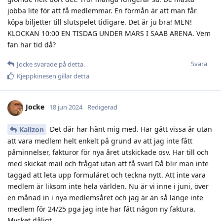
jobba lite för att få medlemmar. En förmån är att man får
köpa biljetter till slutspelet tidigare. Det är ju bra! MEN!
KLOCKAN 10:00 EN TISDAG UNDER MARS I SAAB ARENA. Vem
fan har tid då?
Svara
Jocke
svarade på detta.
Kjeppkinesen
gillar detta
Jocke
18 jun 2024
Redigerad
Det där har hänt mig med. Har gått vissa år utan
Kallzon
att vara medlem helt enkelt på grund av att jag inte fått
påminnelser, fakturor för nya året utskickade osv. Har till och
med skickat mail och frågat utan att få svar! Då blir man inte
taggad att leta upp formuläret och teckna nytt. Att inte vara
medlem är liksom inte hela världen. Nu är vi inne i juni, över
en månad in i nya medlemsåret och jag är än så länge inte
medlem för 24/25 pga jag inte har fått någon ny faktura.
Mycket dåligt.