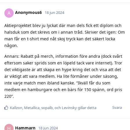
Anonymous6
A
18 jun 2024
Aktieprojektet blev ju lyckat där man dels fick ett diplom och
halsduk som det skrevs om i annan tråd. Skriver det igen: Om
man får en t-shirt med nåt skoj tryck kan det säkert locka
någon.
Annars: Rabatt på merch, information före andra (dock svårt
eftersom saker sprids som en löpeld tack vare internet). Tror
det viktigaste är att skapa en hype kring det och visa att det
är viktigt att vara medlem. Ha lite förmåner under säsong,
inte varje match men ibland kanske. “Ikväll får du som
medlem en hamburgare och en bärs för 150 spänn, ord pris
220”.
Svara
Kallzon
,
Metallica
,
sopalb
, och
Levinsky
gillar detta
Hammarn
H
18 jun 2024