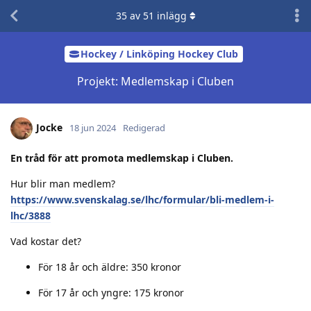
35
av
51
inlägg
Hockey / Linköping Hockey Club
Projekt: Medlemskap i Cluben
Jocke
18 jun 2024
Redigerad
En tråd för att promota medlemskap i Cluben.
Hur blir man medlem?
https://www.svenskalag.se/lhc/formular/bli-medlem-i-
lhc/3888
Vad kostar det?
För 18 år och äldre: 350 kronor
För 17 år och yngre: 175 kronor