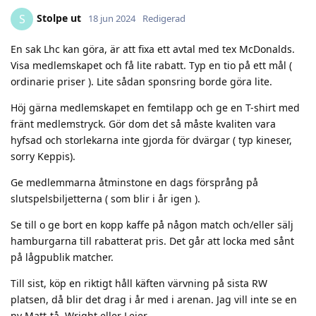
Stolpe ut
S
18 jun 2024
Redigerad
En sak Lhc kan göra, är att fixa ett avtal med tex McDonalds.
Visa medlemskapet och få lite rabatt. Typ en tio på ett mål (
ordinarie priser ). Lite sådan sponsring borde göra lite.
Höj gärna medlemskapet en femtilapp och ge en T-shirt med
fränt medlemstryck. Gör dom det så måste kvaliten vara
hyfsad och storlekarna inte gjorda för dvärgar ( typ kineser,
sorry Keppis).
Ge medlemmarna åtminstone en dags försprång på
slutspelsbiljetterna ( som blir i år igen ).
Se till o ge bort en kopp kaffe på någon match och/eller sälj
hamburgarna till rabatterat pris. Det går att locka med sånt
på lågpublik matcher.
Till sist, köp en riktigt håll käften värvning på sista RW
platsen, då blir det drag i år med i arenan. Jag vill inte se en
ny Matt-tå, Wright eller Leier.