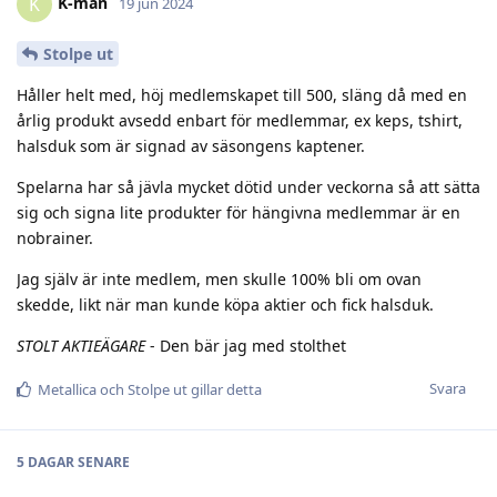
K-man
K
19 jun 2024
Stolpe ut
Håller helt med, höj medlemskapet till 500, släng då med en
årlig produkt avsedd enbart för medlemmar, ex keps, tshirt,
halsduk som är signad av säsongens kaptener.
Spelarna har så jävla mycket dötid under veckorna så att sätta
sig och signa lite produkter för hängivna medlemmar är en
nobrainer.
Jag själv är inte medlem, men skulle 100% bli om ovan
skedde, likt när man kunde köpa aktier och fick halsduk.
STOLT AKTIEÄGARE
- Den bär jag med stolthet
Svara
Metallica
och
Stolpe ut
gillar detta
5 DAGAR
SENARE