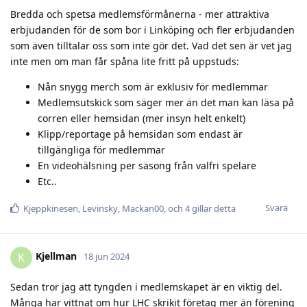
Bredda och spetsa medlemsförmånerna - mer attraktiva
erbjudanden för de som bor i Linköping och fler erbjudanden
som även tilltalar oss som inte gör det. Vad det sen är vet jag
inte men om man får spåna lite fritt på uppstuds:
Nån snygg merch som är exklusiv för medlemmar
Medlemsutskick som säger mer än det man kan läsa på
corren eller hemsidan (mer insyn helt enkelt)
Klipp/reportage på hemsidan som endast är
tillgängliga för medlemmar
En videohälsning per säsong från valfri spelare
Etc..
Svara
Kjeppkinesen
,
Levinsky
,
Mackan00
, och
4
gillar detta
Kjellman
K
18 jun 2024
Sedan tror jag att tyngden i medlemskapet är en viktig del.
Många har vittnat om hur LHC skrikit företag mer än förening