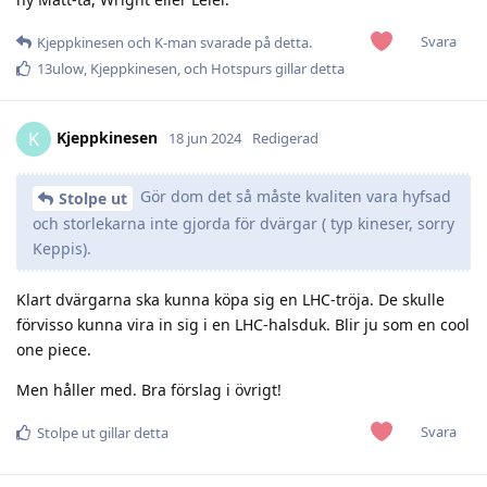
Svara
Kjeppkinesen
och
K-man
svarade på detta.
13ulow
,
Kjeppkinesen
, och
Hotspurs
gillar detta
Kjeppkinesen
K
18 jun 2024
Redigerad
Gör dom det så måste kvaliten vara hyfsad
Stolpe ut
och storlekarna inte gjorda för dvärgar ( typ kineser, sorry
Keppis).
Klart dvärgarna ska kunna köpa sig en LHC-tröja. De skulle
förvisso kunna vira in sig i en LHC-halsduk. Blir ju som en cool
one piece.
Men håller med. Bra förslag i övrigt!
Svara
Stolpe ut
gillar detta