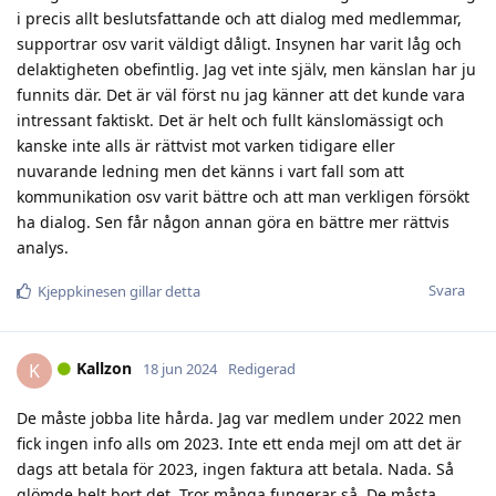
i precis allt beslutsfattande och att dialog med medlemmar,
supportrar osv varit väldigt dåligt. Insynen har varit låg och
delaktigheten obefintlig. Jag vet inte själv, men känslan har ju
funnits där. Det är väl först nu jag känner att det kunde vara
intressant faktiskt. Det är helt och fullt känslomässigt och
kanske inte alls är rättvist mot varken tidigare eller
nuvarande ledning men det känns i vart fall som att
kommunikation osv varit bättre och att man verkligen försökt
ha dialog. Sen får någon annan göra en bättre mer rättvis
analys.
Svara
Kjeppkinesen
gillar detta
Kallzon
K
18 jun 2024
Redigerad
De måste jobba lite hårda. Jag var medlem under 2022 men
fick ingen info alls om 2023. Inte ett enda mejl om att det är
dags att betala för 2023, ingen faktura att betala. Nada. Så
glömde helt bort det. Tror många fungerar så. De måsta