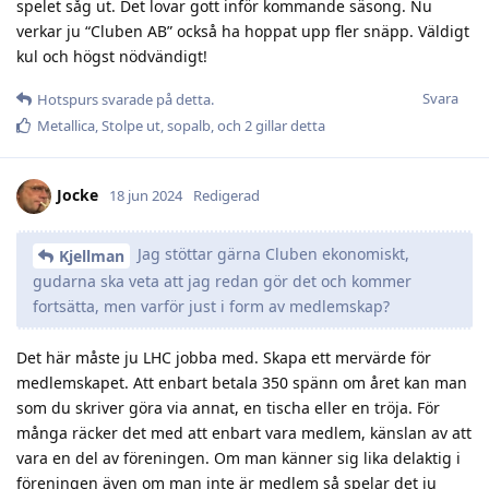
spelet såg ut. Det lovar gott inför kommande säsong. Nu
verkar ju “Cluben AB” också ha hoppat upp fler snäpp. Väldigt
kul och högst nödvändigt!
Svara
Hotspurs
svarade på detta.
Metallica
,
Stolpe ut
,
sopalb
, och
2
gillar detta
Jocke
18 jun 2024
Redigerad
Jag stöttar gärna Cluben ekonomiskt,
Kjellman
gudarna ska veta att jag redan gör det och kommer
fortsätta, men varför just i form av medlemskap?
Det här måste ju LHC jobba med. Skapa ett mervärde för
medlemskapet. Att enbart betala 350 spänn om året kan man
som du skriver göra via annat, en tischa eller en tröja. För
många räcker det med att enbart vara medlem, känslan av att
vara en del av föreningen. Om man känner sig lika delaktig i
föreningen även om man inte är medlem så spelar det ju