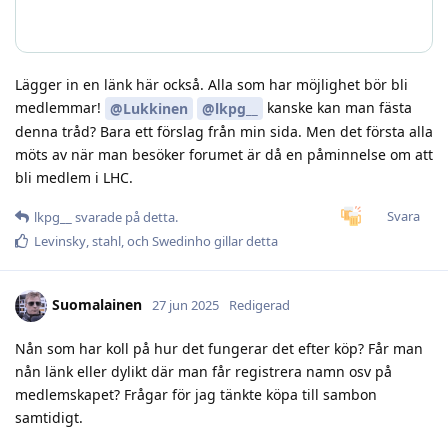
Lägger in en länk här också. Alla som har möjlighet bör bli
medlemmar!
kanske kan man fästa
@Lukkinen
@lkpg__
denna tråd? Bara ett förslag från min sida. Men det första alla
möts av när man besöker forumet är då en påminnelse om att
bli medlem i LHC.
Svara
lkpg__
svarade på detta.
Levinsky
,
stahl
, och
Swedinho
gillar detta
Suomalainen
27 jun 2025
Redigerad
Nån som har koll på hur det fungerar det efter köp? Får man
nån länk eller dylikt där man får registrera namn osv på
medlemskapet? Frågar för jag tänkte köpa till sambon
samtidigt.