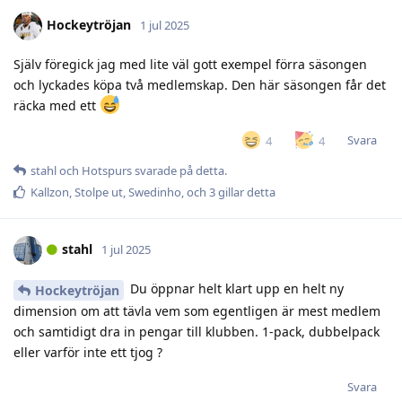
Hockeytröjan
1 jul 2025
Själv föregick jag med lite väl gott exempel förra säsongen
och lyckades köpa två medlemskap. Den här säsongen får det
räcka med ett
Svara
4
4
stahl
och
Hotspurs
svarade på detta.
Kallzon
,
Stolpe ut
,
Swedinho
, och
3
gillar detta
stahl
1 jul 2025
Du öppnar helt klart upp en helt ny
Hockeytröjan
dimension om att tävla vem som egentligen är mest medlem
och samtidigt dra in pengar till klubben. 1-pack, dubbelpack
eller varför inte ett tjog ?
Svara