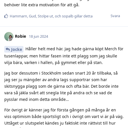
behöver lite extra motivation för att gå.
Svara
Hammarn
,
Gud
,
Stolpe ut
, och
sopalb
gillar detta
Robie
18 jun 2024
Håller helt med här. Jag hade gärna köpt Merch för
Jocke
tusenlappar, men hittar fasen inte ett plagg som jag skulle
vilja bära, varken i hallen, på gymmet eller på stan.
Jag bor dessutom i Stockholm sedan snart 20 år tillbaka, så
jag ser ju mängder av andra lags supportrar som har
skitsnygga plagg som de gärna och ofta bär. Det borde inte
vara så jäkla svårt att snegla lite på andra och se vad de
pysslar med inom detta område…
För övrigt är känner jag för första gången på många år en
viss optimism både sportsligt och i övrigt om vart vi är på väg.
Uttåget ur slutspelet kändes ju faktiskt inte rättvist till hur