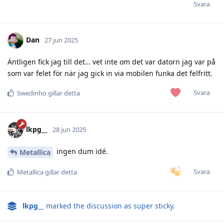
Svara
Dan
27 jun 2025
Äntligen fick jag till det… vet inte om det var datorn jag var på
som var felet för när jag gick in via mobilen funka det felfritt.
Svara
Swedinho
gillar detta
lkpg__
28 jun 2025
ingen dum idé.
Metallica
Svara
Metallica
gillar detta
lkpg__
marked the discussion as super sticky.