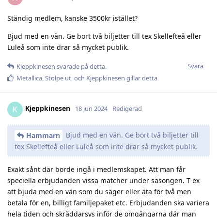
Ständig medlem, kanske 3500kr istället?
Bjud med en vän. Ge bort två biljetter till tex Skellefteå eller
Luleå som inte drar så mycket publik.
Svara
Kjeppkinesen
svarade på detta.
Metallica
,
Stolpe ut
, och
Kjeppkinesen
gillar detta
Kjeppkinesen
K
18 jun 2024
Redigerad
Bjud med en vän. Ge bort två biljetter till
Hammarn
tex Skellefteå eller Luleå som inte drar så mycket publik.
Exakt sånt där borde ingå i medlemskapet. Att man får
speciella erbjudanden vissa matcher under säsongen. T ex
att bjuda med en vän som du säger eller äta för två men
betala för en, billigt familjepaket etc. Erbjudanden ska variera
hela tiden och skräddarsys inför de omgångarna där man