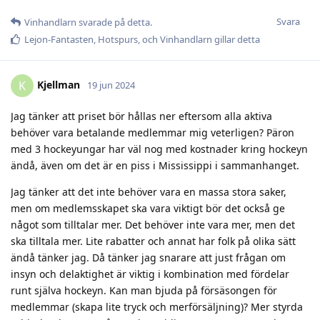
Svara
Vinhandlarn
svarade på detta.
Lejon-Fantasten
,
Hotspurs
, och
Vinhandlarn
gillar detta
Kjellman
K
19 jun 2024
Jag tänker att priset bör hållas ner eftersom alla aktiva
behöver vara betalande medlemmar mig veterligen? Päron
med 3 hockeyungar har väl nog med kostnader kring hockeyn
ändå, även om det är en piss i Mississippi i sammanhanget.
Jag tänker att det inte behöver vara en massa stora saker,
men om medlemsskapet ska vara viktigt bör det också ge
något som tilltalar mer. Det behöver inte vara mer, men det
ska tilltala mer. Lite rabatter och annat har folk på olika sätt
ändå tänker jag. Då tänker jag snarare att just frågan om
insyn och delaktighet är viktig i kombination med fördelar
runt själva hockeyn. Kan man bjuda på försäsongen för
medlemmar (skapa lite tryck och merförsäljning)? Mer styrda