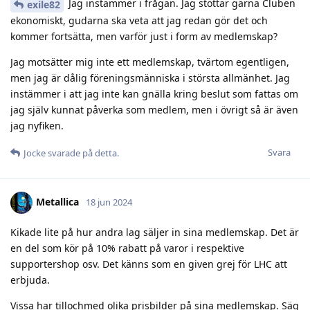
Jag instämmer i frågan. Jag stöttar gärna Cluben
exile82
ekonomiskt, gudarna ska veta att jag redan gör det och
kommer fortsätta, men varför just i form av medlemskap?
Jag motsätter mig inte ett medlemskap, tvärtom egentligen,
men jag är dålig föreningsmänniska i största allmänhet. Jag
instämmer i att jag inte kan gnälla kring beslut som fattas om
jag själv kunnat påverka som medlem, men i övrigt så är även
jag nyfiken.
Svara
Jocke
svarade på detta.
Metallica
18 jun 2024
Kikade lite på hur andra lag säljer in sina medlemskap. Det är
en del som kör på 10% rabatt på varor i respektive
supportershop osv. Det känns som en given grej för LHC att
erbjuda.
Vissa har tillochmed olika prisbilder på sina medlemskap. Säg