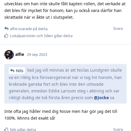
utvecklas om han inte skulle fått kapten rollen, det verkade at
det blev för mycket för honom, kan ju också vara därför han
skrattade när vi åkte ut i slutspelet.
Svara
alfie
svarade på detta.
Lokalpatrioten
och
Sillen
gillar detta
alfie
29 sep 2023
Vad jag vill minnas är att Niclas Lundgren skulle
Nils
va en riktig bra försvarsgeneral när vi tog hit honom, han
kroknade ganska fort och blev inte den utlovade
generalen, emedan Eddie Larsson steg i aktning och var
riktigt duktig de två första åren precis som
@Jocke
sa
Inte ofta jag håller med dig Nisse men här gör jag det till
100%. Minns det exakt så!
Svara
Nils
gillar detta