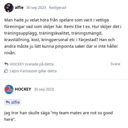
alfie
30 sep 2023
Redigerad
Man hade ju velat höra från spelare som varit i vettiga
föreningar vad som skiljer här. Remi Elie t ex. Hur skiljer det i
träningsupplägg, träningskvalitet, träningsmängd,
kravställning, kost, kringpersonal etc i Färjestad? Han och
andra måste ju lätt kunna pinpointa saker där vi inte håller
nivån.
Svara
HOCKEY
svarade på detta.
Lejon-Fantasten
gillar detta
HOCKEY
30 sep 2023
alfie
Jag tror han skulle säga ”my team mates are not so good
here”.