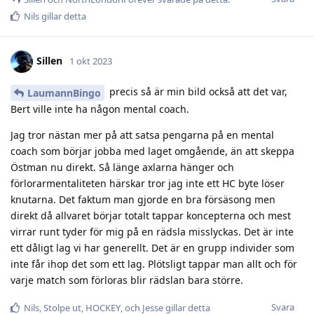
Nils
gillar detta
Sillen
1 okt 2023
precis så är min bild också att det var,
LaumannBingo
Bert ville inte ha någon mental coach.
Jag tror nästan mer på att satsa pengarna på en mental
coach som börjar jobba med laget omgående, än att skeppa
Östman nu direkt. Så länge axlarna hänger och
förlorarmentaliteten härskar tror jag inte ett HC byte löser
knutarna. Det faktum man gjorde en bra försäsong men
direkt då allvaret börjar totalt tappar koncepterna och mest
virrar runt tyder för mig på en rädsla misslyckas. Det är inte
ett dåligt lag vi har generellt. Det är en grupp individer som
inte får ihop det som ett lag. Plötsligt tappar man allt och för
varje match som förloras blir rädslan bara större.
Svara
Nils
,
Stolpe ut
,
HOCKEY
, och
Jesse
gillar detta