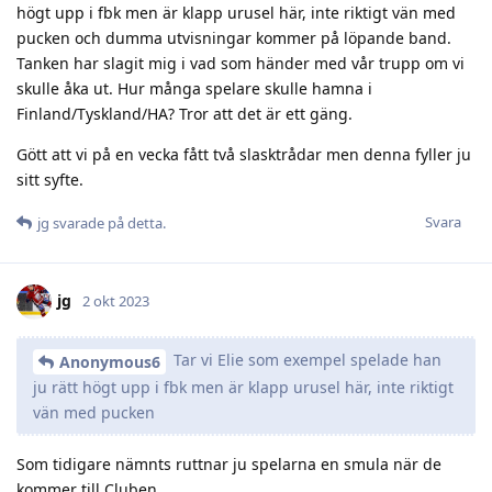
högt upp i fbk men är klapp urusel här, inte riktigt vän med
pucken och dumma utvisningar kommer på löpande band.
Tanken har slagit mig i vad som händer med vår trupp om vi
skulle åka ut. Hur många spelare skulle hamna i
Finland/Tyskland/HA? Tror att det är ett gäng.
Gött att vi på en vecka fått två slasktrådar men denna fyller ju
sitt syfte.
Svara
jg
svarade på detta.
jg
2 okt 2023
Tar vi Elie som exempel spelade han
Anonymous6
ju rätt högt upp i fbk men är klapp urusel här, inte riktigt
vän med pucken
Som tidigare nämnts ruttnar ju spelarna en smula när de
kommer till Cluben…