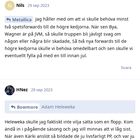
Nils
N
29 sep 2023
Jag håller med om att vi skulle behöva minst
Metallica
två spetsforwards till de högre kedjorna. När sen Bya,
Wagner är på JVM, så skulle truppen bli jävligt svag om
någon eller några blir skadade, Så två nya forwards till de
högre kedjorna skulle vi behöva omedelbart och sen skulle vi
eventuellt fylla på med en till innan jul.
Svara
HNez
29 sep 2023
Adam Heleweka
Bowmore
Heleweka skulle jag faktiskt inte vilja sätta som en flopp. Kom
ändå in i pågående säsong och jag vill minnas att vi låg sist.
När även Kärki anslöt så bildade de ju livsfarligt PP, och var ju