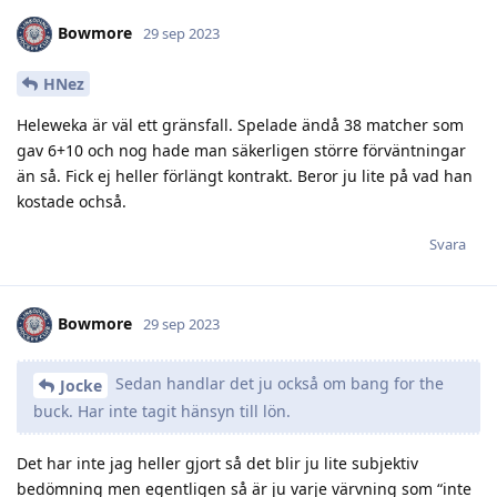
Bowmore
29 sep 2023
HNez
Heleweka är väl ett gränsfall. Spelade ändå 38 matcher som
gav 6+10 och nog hade man säkerligen större förväntningar
än så. Fick ej heller förlängt kontrakt. Beror ju lite på vad han
kostade ochså.
Svara
Bowmore
29 sep 2023
Sedan handlar det ju också om bang for the
Jocke
buck. Har inte tagit hänsyn till lön.
Det har inte jag heller gjort så det blir ju lite subjektiv
bedömning men egentligen så är ju varje värvning som “inte