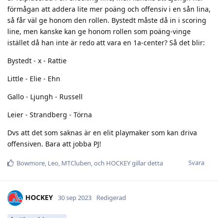
förmågan att addera lite mer poäng och offensiv i en sån lina,
så får väl ge honom den rollen. Bystedt måste då in i scoring
line, men kanske kan ge honom rollen som poäng-vinge
istället då han inte är redo att vara en 1a-center? Så det blir:
Bystedt - x - Rattie
Little - Elie - Ehn
Gallo - Ljungh - Russell
Leier - Strandberg - Törna
Dvs att det som saknas är en elit playmaker som kan driva
offensiven. Bara att jobba PJ!
Svara
Bowmore
,
Leo
,
MTCluben
, och
HOCKEY
gillar detta
HOCKEY
30 sep 2023
Redigerad