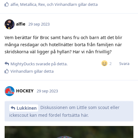
alfie
,
Metallica
,
Rex
, och
Vinhandlarn
gillar detta
alfie
29 sep 2023
Vem berättar för Broc samt hans fru och barn att det blir
många resdagar och hotellnätter borta från familjen när
skridskorna väl ligger på hyllan? Har vi nån frivillig?
Svara
2
MightyDucks
svarade på detta.
Vinhandlarn
gillar detta
HOCKEY
29 sep 2023
Diskussionen om Little som scout eller
Lukkinen
ickescout kan med fördel fortsätta här.