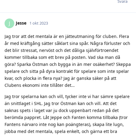
Svara
Jesse
J
1 okt 2023
Jag tror att det mentala är en jätteutmaning för cluben. Flera
år med kräftgång sätter såklart sina spår. Några förluster och
det blir stressat, nervöst och det dåliga självförtroendet
kommer tillbaka som ett brev på posten. Vad ska man då
göra? Sparka Östman och bygga in än mer osäkerhet? Skeppa
spelare och sitta på dyra kontrakt för spelare som inte spelar
kvar, och plocka in flera nya? Jag är ganska säker på att
Clubens ekonomi inte tillåter det…
Jag tror spelarna kan och vill, tycker inte vi har sämre spelare
än snittlaget i SHL. Jag tror Östman kan och vill. Att det
saknas spets i laget var ju dock uppenbart redan på det
berömda pappret. Låt Jeppe och Fanten komma tillbaka (tror
Fantens närvaro inte nog kan poängteras), skapa lite lugn,
jobba med det mentala, spela enkelt, och gärna ett bra