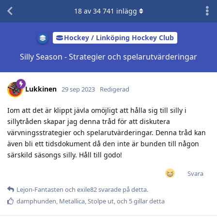
18
av
34 741
inlägg
Hockey / Linköping Hockey Club
Silly Season - Strategier och spelarutvärderingar
Lukkinen
29 sep 2023
Redigerad
Iom att det är klippt jävla omöjligt att hålla sig till silly i
sillytråden skapar jag denna tråd för att diskutera
värvningsstrategier och spelarutvärderingar. Denna tråd kan
även bli ett tidsdokument då den inte är bunden till någon
särskild säsongs silly. Håll till godo!
Svara
Lejon-Fantasten
och
exile82
svarade på detta.
damphunden
,
Metallica
,
Stolpe ut
, och
5
gillar detta