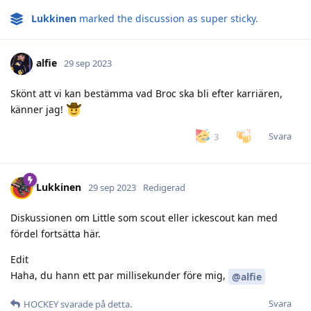
Lukkinen
marked the discussion as super sticky.
alfie
29 sep 2023
Skönt att vi kan bestämma vad Broc ska bli efter karriären,
känner jag!
Svara
3
Lukkinen
29 sep 2023
Redigerad
Diskussionen om Little som scout eller ickescout kan med
fördel fortsätta här.
Edit
Haha, du hann ett par millisekunder före mig,
@alfie
Svara
HOCKEY
svarade på detta.