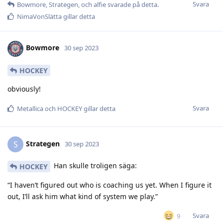
Svara
Bowmore
,
Strategen
, och
alfie
svarade på detta.
NimaVonSlätta
gillar detta
Bowmore
30 sep 2023
HOCKEY
obviously!
Svara
Metallica
och
HOCKEY
gillar detta
Strategen
S
30 sep 2023
Han skulle troligen säga:
HOCKEY
“I haven’t figured out who is coaching us yet. When I figure it
out, I’ll ask him what kind of system we play.”
Svara
9