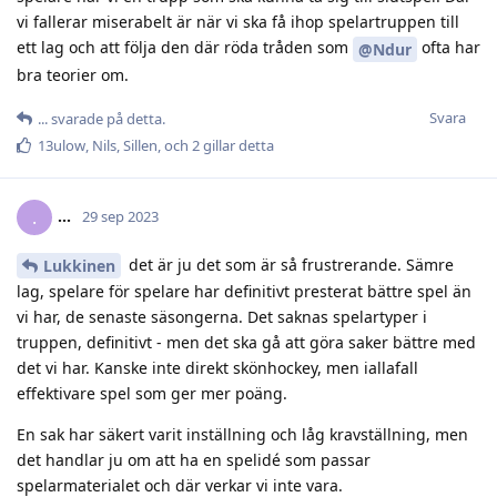
vi fallerar miserabelt är när vi ska få ihop spelartruppen till
ett lag och att följa den där röda tråden som
ofta har
@Ndur
bra teorier om.
Svara
.​.​.​
svarade på detta.
13ulow
,
Nils
,
Sillen
, och
2
gillar detta
.​.​.​
.
29 sep 2023
det är ju det som är så frustrerande. Sämre
Lukkinen
lag, spelare för spelare har definitivt presterat bättre spel än
vi har, de senaste säsongerna. Det saknas spelartyper i
truppen, definitivt - men det ska gå att göra saker bättre med
det vi har. Kanske inte direkt skönhockey, men iallafall
effektivare spel som ger mer poäng.
En sak har säkert varit inställning och låg kravställning, men
det handlar ju om att ha en spelidé som passar
spelarmaterialet och där verkar vi inte vara.