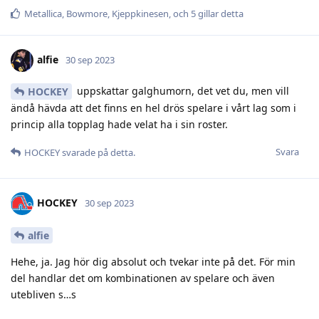
Metallica
,
Bowmore
,
Kjeppkinesen
, och
5
gillar detta
alfie
30 sep 2023
uppskattar galghumorn, det vet du, men vill
HOCKEY
ändå hävda att det finns en hel drös spelare i vårt lag som i
princip alla topplag hade velat ha i sin roster.
Svara
HOCKEY
svarade på detta.
HOCKEY
30 sep 2023
alfie
Hehe, ja. Jag hör dig absolut och tvekar inte på det. För min
del handlar det om kombinationen av spelare och även
utebliven s…s