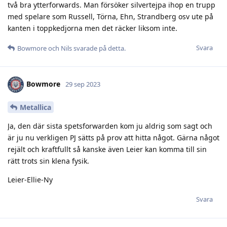
två bra ytterforwards. Man försöker silvertejpa ihop en trupp
med spelare som Russell, Törna, Ehn, Strandberg osv ute på
kanten i toppkedjorna men det räcker liksom inte.
Svara
Bowmore
och
Nils
svarade på detta.
Bowmore
29 sep 2023
Metallica
Ja, den där sista spetsforwarden kom ju aldrig som sagt och
är ju nu verkligen PJ sätts på prov att hitta något. Gärna något
rejält och kraftfullt så kanske även Leier kan komma till sin
rätt trots sin klena fysik.
Leier-Ellie-Ny
Svara