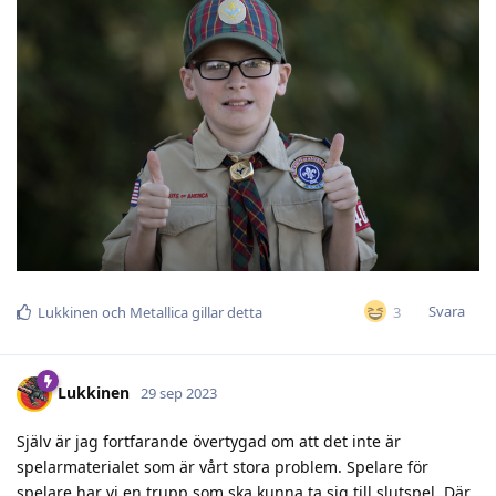
Svara
3
Lukkinen
och
Metallica
gillar detta
Lukkinen
29 sep 2023
Själv är jag fortfarande övertygad om att det inte är
spelarmaterialet som är vårt stora problem. Spelare för
spelare har vi en trupp som ska kunna ta sig till slutspel. Där