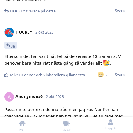
Svara
HOCKEY
svarade på detta.
HOCKEY
2 okt 2023
jg
Eftersom det har varit nåt fel på de senaste 10 tränarna. Vi
behöver bara hitta rätt nästa gång så vänder allt
.
Svara
2
MikeOConnor
och
Vinhandlarn
gillar detta
Anonymous6
A
2 okt 2023
Passar inte perfekt i denna tråd men jag kör. När Pennan
coachade FBK skuddades han tydligt av PJ. Det slutade med
att fbk sparkade PJ och tog in Wallin. Wallins första drag var
Logga in
att värva en analytiker (betterthanamonkey), drag 2 var att
Hem
Taggar