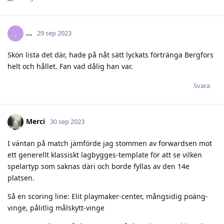
.​.​.​
.
29 sep 2023
Skön lista det där, hade på nåt sätt lyckats förtränga Bergfors
helt och hållet. Fan vad dålig han var.
Svara
Merci
30 sep 2023
I väntan på match jämförde jag stommen av forwardsen mot
ett generellt klassiskt lagbygges-template för att se vilken
spelartyp som saknas däri och borde fyllas av den 14e
platsen.
Så en scoring line: Elit playmaker-center, mångsidig poäng-
vinge, pålitlig målskytt-vinge