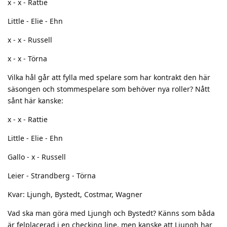
x - x - Rattie
Little - Elie - Ehn
x - x - Russell
x - x - Törna
Vilka hål går att fylla med spelare som har kontrakt den här
säsongen och stommespelare som behöver nya roller? Nått
sånt här kanske:
x - x - Rattie
Little - Elie - Ehn
Gallo - x - Russell
Leier - Strandberg - Törna
Kvar: Ljungh, Bystedt, Costmar, Wagner
Vad ska man göra med Ljungh och Bystedt? Känns som båda
är felplacerad i en checking line, men kanske att Ljungh har