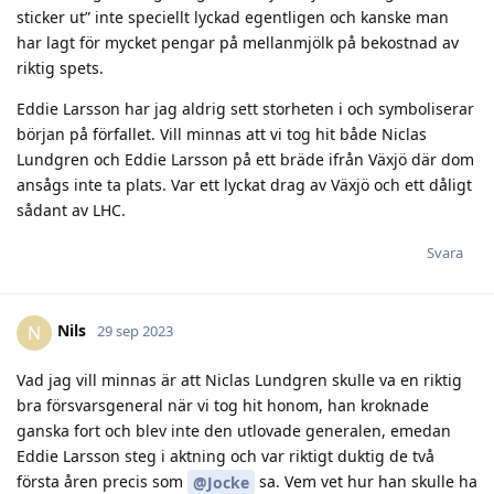
sticker ut” inte speciellt lyckad egentligen och kanske man
har lagt för mycket pengar på mellanmjölk på bekostnad av
riktig spets.
Eddie Larsson har jag aldrig sett storheten i och symboliserar
början på förfallet. Vill minnas att vi tog hit både Niclas
Lundgren och Eddie Larsson på ett bräde ifrån Växjö där dom
ansågs inte ta plats. Var ett lyckat drag av Växjö och ett dåligt
sådant av LHC.
Svara
Nils
N
29 sep 2023
Vad jag vill minnas är att Niclas Lundgren skulle va en riktig
bra försvarsgeneral när vi tog hit honom, han kroknade
ganska fort och blev inte den utlovade generalen, emedan
Eddie Larsson steg i aktning och var riktigt duktig de två
första åren precis som
sa. Vem vet hur han skulle ha
@Jocke