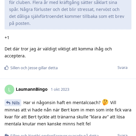
för cluben. Flera år med kräftgång sätter såklart sina
spår. Några förluster och det blir stressat, nervöst och
det dåliga självförtroendet kommer tillbaka som ett brev
på posten.
+1
Det där tror jag är väldigt viktigt att komma ihåg och
acceptera.
Svara
Sillen
och
Jesse
gillar detta
LaumannBingo
L
1 okt 2023
Har vi någonsin haft en mentalcoach?
Vill
Nils
minnas att vi hade nån när Bert kom in men som inte fick vara
kvar för att Bert tyckte att tränarna skulle ”klara av” att lösa
mentala knutar men kanske minns helt fel
Svara
Sillen
och
NorthLondonForever
svarade på detta.