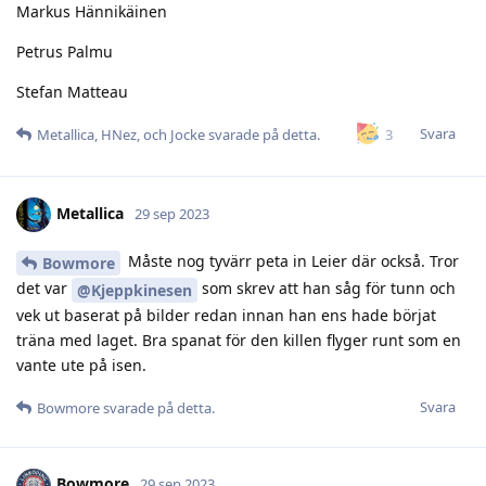
Markus Hännikäinen
Petrus Palmu
Stefan Matteau
Svara
3
Metallica
,
HNez
, och
Jocke
svarade på detta.
Metallica
29 sep 2023
Måste nog tyvärr peta in Leier där också. Tror
Bowmore
det var
som skrev att han såg för tunn och
@Kjeppkinesen
vek ut baserat på bilder redan innan han ens hade börjat
träna med laget. Bra spanat för den killen flyger runt som en
vante ute på isen.
Svara
Bowmore
svarade på detta.
Bowmore
29 sep 2023