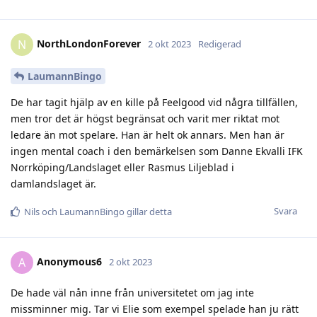
NorthLondonForever
N
2 okt 2023
Redigerad
LaumannBingo
De har tagit hjälp av en kille på Feelgood vid några tillfällen,
men tror det är högst begränsat och varit mer riktat mot
ledare än mot spelare. Han är helt ok annars. Men han är
ingen mental coach i den bemärkelsen som Danne Ekvalli IFK
Norrköping/Landslaget eller Rasmus Liljeblad i
damlandslaget är.
Svara
Nils
och
LaumannBingo
gillar detta
Anonymous6
A
2 okt 2023
De hade väl nån inne från universitetet om jag inte
missminner mig. Tar vi Elie som exempel spelade han ju rätt