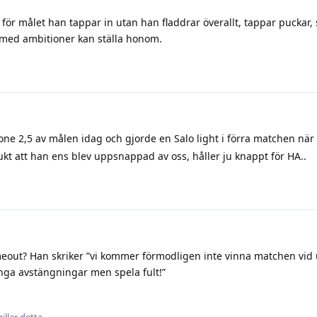
a för målet han tappar in utan han fladdrar överallt, tappar puckar,
ag med ambitioner kan ställa honom.
ne 2,5 av målen idag och gjorde en Salo light i förra matchen när
kt att han ens blev uppsnappad av oss, håller ju knappt för HA..
meout? Han skriker ”vi kommer förmodligen inte vinna matchen vid
, inga avstängningar men spela fult!”
illar detta