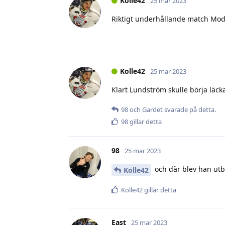
Kolle42
25 mar 2023
Riktigt underhållande match Modo-A
Kolle42
25 mar 2023
Klart Lundström skulle börja läck
98
och
Gardet
svarade på detta.
98
gillar detta
98
25 mar 2023
och där blev han utby
Kolle42
Kolle42
gillar detta
East
25 mar 2023