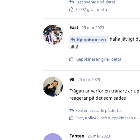
East
svarade på detta.
Ell097
gillar detta
East
25 mar 2023
haha jävligt d
Kjeppkinesen
alla!
Kjeppkinesen
gillar detta
98
25 mar 2023
Frågan är varför en tränare är u
reagerar på det som sades
Fanten
svarade på detta.
East
,
Kolle42
, och
Kjeppkinesen
gil
Fanten
25 mar 2023