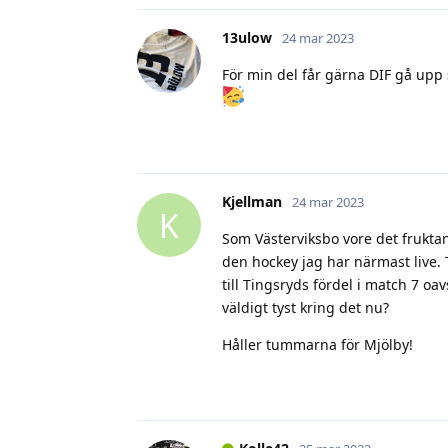
13ulow
24 mar 2023
För min del får gärna DIF gå upp 
Kjellman
24 mar 2023
K
Som Västerviksbo vore det fruktansv
den hockey jag har närmast live. Tr
till Tingsryds fördel i match 7 o
väldigt tyst kring det nu?
Håller tummarna för Mjölby!