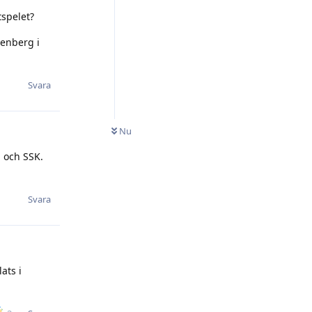
tspelet?
renberg i
Svara
Nu
a och SSK.
Svara
ats i