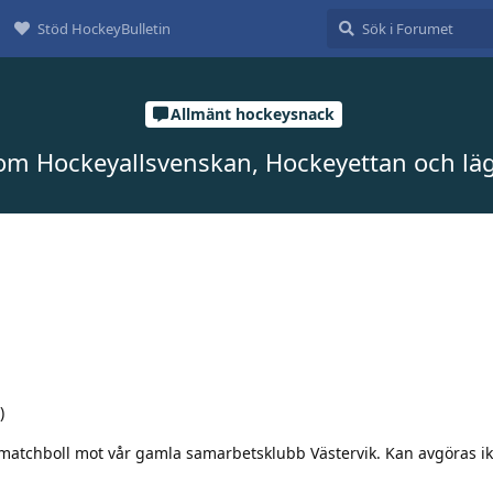
Stöd HockeyBulletin
Allmänt hockeysnack
om Hockeyallsvenskan, Hockeyettan och lägr
)
 matchboll mot vår gamla samarbetsklubb Västervik. Kan avgöras ikv