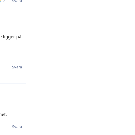
Svara
2
e ligger på
Svara
het.
Svara