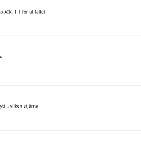
IK, 1-1 för tillfället.
a.
tt… vilken stjärna