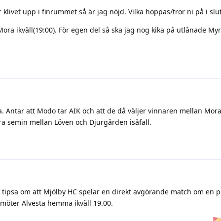
 klivet upp i finrummet så är jag nöjd. Vilka hoppas/tror ni på i slu
ra ikväll(19:00). För egen del så ska jag nog kika på utlånade My
. Antar att Modo tar AIK och att de då väljer vinnaren mellan Mor
dra semin mellan Löven och Djurgården isåfall.
 tipsa om att Mjölby HC spelar en direkt avgörande match om en pl
 möter Alvesta hemma ikväll 19.00.