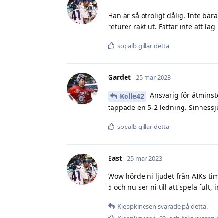
Han är så otroligt dålig. Inte bar
returer rakt ut. Fattar inte att l
sopalb
gillar detta
Gardet
25 mar 2023
Ansvarig för åtminsto
Kolle42
tappade en 5-2 ledning. Sinnessju
sopalb
gillar detta
East
25 mar 2023
Wow hörde ni ljudet från AIKs ti
5 och nu ser ni till att spela fult
Kjeppkinesen
svarade på detta.
Kjeppkinesen
,
98
, och
Arkiveraren
g