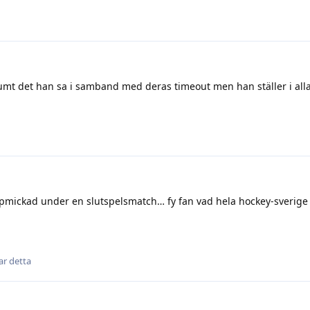
umt det han sa i samband med deras timeout men han ställer i alla 
ppmickad under en slutspelsmatch… fy fan vad hela hockey-sverige
lar detta