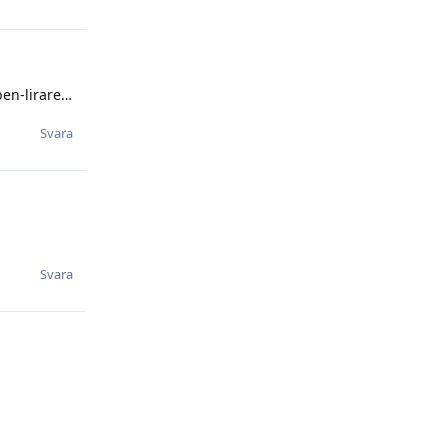
ben-lirare…
Svara
Svara