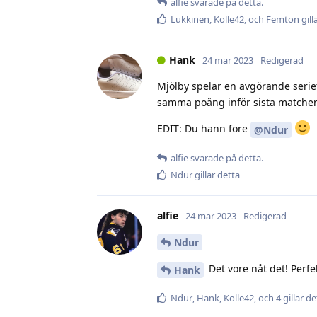
alfie
svarade på detta.
Lukkinen
,
Kolle42
, och
Femton
gill
Hank
24 mar 2023
Redigerad
Mjölby spelar en avgörande serie
samma poäng inför sista matchen,
EDIT: Du hann före
@Ndur
alfie
svarade på detta.
Ndur
gillar detta
alfie
24 mar 2023
Redigerad
Ndur
Det vore nåt det! Perfe
Hank
Ndur
,
Hank
,
Kolle42
, och
4
gillar de