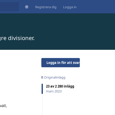
Registrera dig
Logga in
e divisioner.
Logga in för att svara
Originalinlägg
23
av
2 280
inlägg
mars 2023
äll,