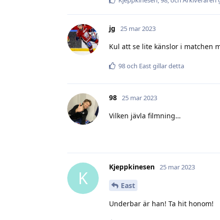
jg
25 mar 2023
Kul att se lite känslor i matchen
98
och
East
gillar detta
98
25 mar 2023
Vilken jävla filmning…
Kjeppkinesen
25 mar 2023
K
East
Underbar är han! Ta hit honom!