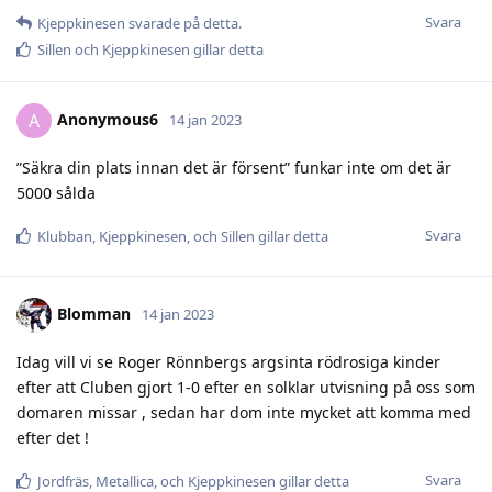
Svara
Kjeppkinesen
svarade på detta.
Sillen
och
Kjeppkinesen
gillar detta
Anonymous6
A
14 jan 2023
”Säkra din plats innan det är försent” funkar inte om det är
5000 sålda
Svara
Klubban
,
Kjeppkinesen
, och
Sillen
gillar detta
Blomman
14 jan 2023
Idag vill vi se Roger Rönnbergs argsinta rödrosiga kinder
efter att Cluben gjort 1-0 efter en solklar utvisning på oss som
domaren missar , sedan har dom inte mycket att komma med
efter det !
Svara
Jordfräs
,
Metallica
, och
Kjeppkinesen
gillar detta