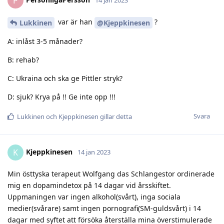
P
var är han
?
Lukkinen
@Kjeppkinesen
A: inlåst 3-5 månader?
B: rehab?
C: Ukraina och ska ge Pittler stryk?
D: sjuk? Krya på !! Ge inte opp !!!
Svara
Lukkinen
och
Kjeppkinesen
gillar detta
Kjeppkinesen
K
14 jan 2023
Min östtyska terapeut Wolfgang das Schlangestor ordinerade
mig en dopamindetox på 14 dagar vid årsskiftet.
Uppmaningen var ingen alkohol(svårt), inga sociala
medier(svårare) samt ingen pornografi(SM-guldsvårt) i 14
dagar med syftet att försöka återställa mina överstimulerade