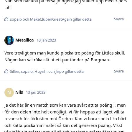
Nån som har koll på försäljningen? Jag ställer upp med 3 pers
iaf!
Svara
sopalb
och
MakeClubenGreatAgain
gillar detta
Metallica
13 jan 2023
Vore trevligt om man kunde plocka tre poäng för Littles skull.
Någon kan väl råka slå ut ett par tänder på Borgman.
Svara
Sillen
,
sopalb
,
Huynh
, och
Jirpo
gillar detta
Nils
N
13 jan 2023
Ja det här är en match som kan vara svårt att ta poäng i, men
för den delen inte helt omöjligt. Vi får hoppas att laget vill ta
revansch för förlusten mot Örebro. Kan vi bara spela lika hårt
och sätta puckarna i nätet så kan det generera poäng. Visst