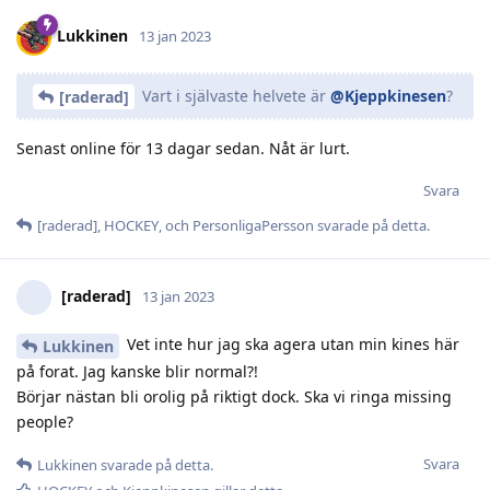
Lukkinen
13 jan 2023
Vart i självaste helvete är
@Kjeppkinesen
?
[raderad]
Senast online för 13 dagar sedan. Nåt är lurt.
Svara
[raderad]
,
HOCKEY
, och
PersonligaPersson
svarade på detta.
[raderad]
13 jan 2023
Vet inte hur jag ska agera utan min kines här
Lukkinen
på forat. Jag kanske blir normal?!
Börjar nästan bli orolig på riktigt dock. Ska vi ringa missing
people?
Svara
Lukkinen
svarade på detta.