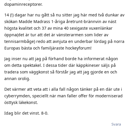
dopaminreceptorer.
14 (!) dagar har nu gått så nu sitter jag här med två dunkar av
skökan Madde Madrass 1-åriga åretrunt-brännvin av näst
högsta kvalitet och 37 av mina 40 sexigaste vuxenlänkar
öppna(det är tur att det är vänsterarmen som lider av
tennisarmbåge) redo att avnjuta en underbar lördag på norra
Europas bästa och familjäraste hockeyforum!
Jag inser nu att jag på förhand borde ha informerat någon
om detta spektakel. I dessa tider där käppkineser säljs på
tradera som väggkonst så förstår jag att jag gjorde en och
annan orolig.
Det värmer att veta att i alla fall någon tänker på en där ute i
cyberrymden, speciellt när man faller offer för moderniserad
östtysk läkekonst.
Idag blir det vinst. 8-0.
Svara