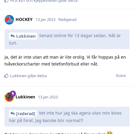
HOCKEY
och
Kjeppkinesen
gillar detta
HOCKEY
13 jan 2023
Redigerad
Senast online för 13 dagar sedan. Nåt är
Lukkinen
lurt.
Ja, det är inte utan att man är lite orolig. Vi får hoppas på en
tvåveckorscharter med telefonförbud eller nåt.
Svara
Lukkinen
gillar detta
Lukkinen
13 jan 2023
Vet inte hur jag ska agera utan min kines
[raderad]
här på forat. Jag kanske blir normal?!