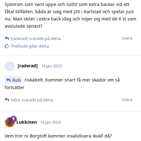
Sjöström som varit uppe och suttit som extra backar vid ett
fåtal tillfällen, båda är iväg med J20 i Karlstad och spelar just
nu. Man skiter i extra back idag och nöjer sig med de 6 st som
avslutade senast?
Svara
[raderad]
svarade på detta.
TheDude
gillar detta
[raderad]
14 jan 2023
riskabelt. Kommer snart få mer skador om så
Rob
fortsätter
Svara
Ndur
svarade på detta.
Lukkinen
14 jan 2023
Vem tror ni Borgtoft kommer invalidisera ikväll då?