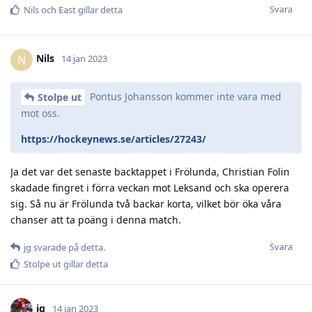
Svara
Nils
och
East
gillar detta
Nils
N
14 jan 2023
Pontus Johansson kommer inte vara med
Stolpe ut
mot oss.
https://hockeynews.se/articles/27243/
Ja det var det senaste backtappet i Frölunda, Christian Folin
skadade fingret i förra veckan mot Leksand och ska operera
sig. Så nu är Frölunda två backar korta, vilket bör öka våra
chanser att ta poäng i denna match.
Svara
jg
svarade på detta.
Stolpe ut
gillar detta
jg
14 jan 2023