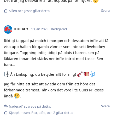
Det tror jag dessvärre är att hoppas på för mycket
Svara
Sillen
och
Jesse
gillar detta
HOCKEY
13 jan 2023
Redigerad
Riktigt taggad på match i morgon och dessutom inför att få
visa upp hallen för gamla vänner som inte sett livehockey
tidigare. Taggning inför, tidigt på plats i baren, sen på
läktaren innan det släcks ner inför introt med Lasse. Sen
bara…
Åh Linköping, du betyder allt för mig!
.
Jag får hitta ett sätt att avleda dem från att höra det
förbannade tramset. Tänk om det vore lite Guns N’ Roses
ändå
.
Svara
[raderad]
svarade på detta.
Kjeppkinesen
,
Rex
,
alfie
, och
2
gillar detta