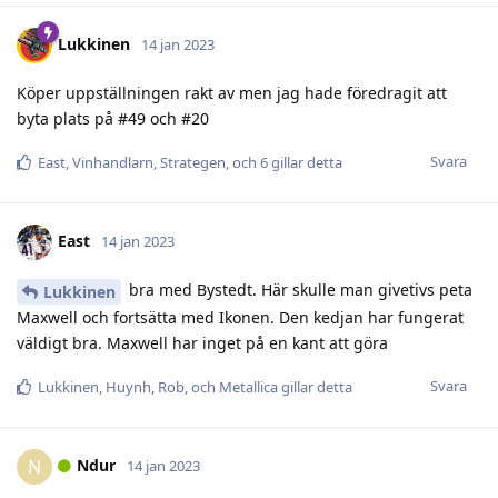
Lukkinen
14 jan 2023
Köper uppställningen rakt av men jag hade föredragit att
byta plats på #49 och #20
Svara
East
,
Vinhandlarn
,
Strategen
, och
6
gillar detta
East
14 jan 2023
bra med Bystedt. Här skulle man givetivs peta
Lukkinen
Maxwell och fortsätta med Ikonen. Den kedjan har fungerat
väldigt bra. Maxwell har inget på en kant att göra
Svara
Lukkinen
,
Huynh
,
Rob
, och
Metallica
gillar detta
Ndur
N
14 jan 2023