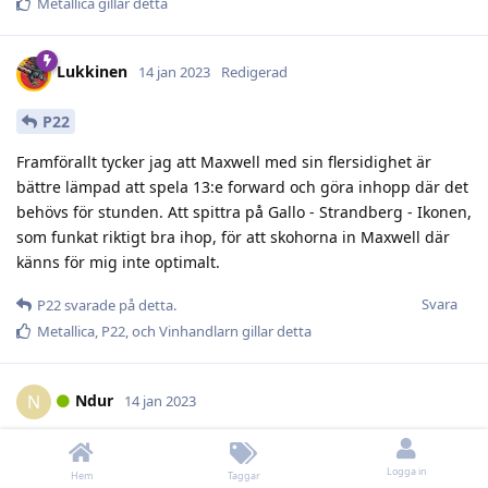
Metallica
gillar detta
Lukkinen
14 jan 2023
Redigerad
P22
Framförallt tycker jag att Maxwell med sin flersidighet är
bättre lämpad att spela 13:e forward och göra inhopp där det
behövs för stunden. Att spittra på Gallo - Strandberg - Ikonen,
som funkat riktigt bra ihop, för att skohorna in Maxwell där
känns för mig inte optimalt.
Svara
P22
svarade på detta.
Metallica
,
P22
, och
Vinhandlarn
gillar detta
Ndur
N
14 jan 2023
Det återstår väl att se också exakt hur de kommer spela.
Laguppställningen är ju en sak och hur de faktiskt spelar en
Logga in
Hem
Taggar