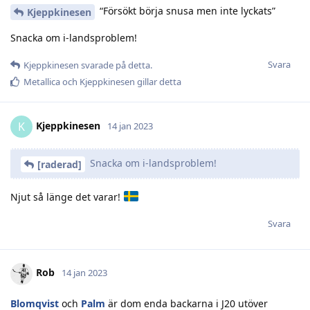
“Försökt börja snusa men inte lyckats”
Kjeppkinesen
Snacka om i-landsproblem!
Svara
Kjeppkinesen
svarade på detta.
Metallica
och
Kjeppkinesen
gillar detta
Kjeppkinesen
K
14 jan 2023
Snacka om i-landsproblem!
[raderad]
Njut så länge det varar!
Svara
Rob
14 jan 2023
Blomqvist
och
Palm
är dom enda backarna i J20 utöver