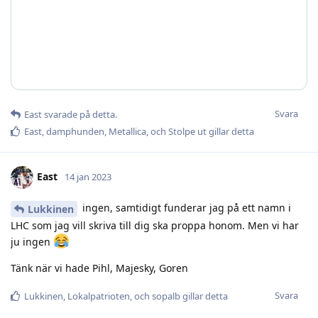
Svara
East
svarade på detta.
East
,
damphunden
,
Metallica
, och
Stolpe ut
gillar detta
East
14 jan 2023
ingen, samtidigt funderar jag på ett namn i
Lukkinen
LHC som jag vill skriva till dig ska proppa honom. Men vi har
ju ingen
Tänk när vi hade Pihl, Majesky, Goren
Svara
Lukkinen
,
Lokalpatrioten
, och
sopalb
gillar detta