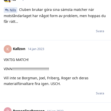
Cluben brukar göra sina sämsta matcher när
Nils
motståndarlaget har något form av problem, men hoppas du
får rätt…
Svara
Kallzon
K
14 jan 2023
VIKTIG MATCH!
VINN!!!!!!!!!!!!!!!!!!!!!!!!!!!!!!!!!!!!!
Vill inte se Borgman, Joel, Friberg, Roger och deras
materialförvaltare fira igen. USCH.
Svara
PersonligaPersson
14 jan 2023