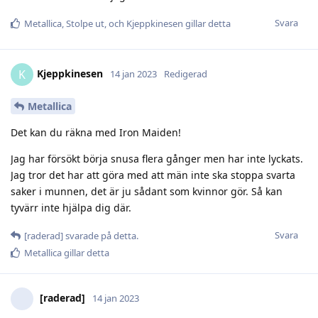
Svara
Metallica
,
Stolpe ut
, och
Kjeppkinesen
gillar detta
Kjeppkinesen
K
14 jan 2023
Redigerad
Metallica
Det kan du räkna med Iron Maiden!
Jag har försökt börja snusa flera gånger men har inte lyckats.
Jag tror det har att göra med att män inte ska stoppa svarta
saker i munnen, det är ju sådant som kvinnor gör. Så kan
tyvärr inte hjälpa dig där.
Svara
[raderad]
svarade på detta.
Metallica
gillar detta
[raderad]
14 jan 2023