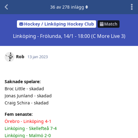
36
av
278
inlägg
Hockey / Linköping Hockey Club
Match
Linköping - Frölunda, 14/1 - 18:00 (C More Live 3)
Rob
13 jan 2023
Saknade spelare:
Broc Little - skadad
Jonas Junland - skadad
Craig Schira - skadad
Fem senaste:
Örebro - Linköping 4-1
Linköping - Skellefteå 7-4
Linköping - Malmö 2-0