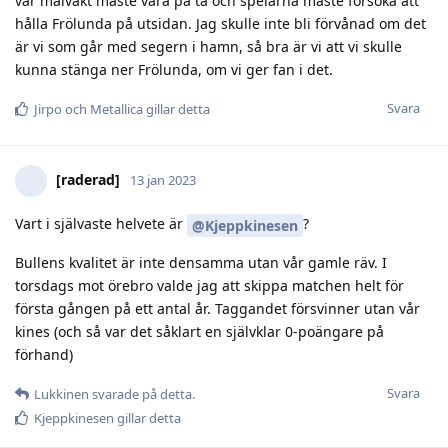
vår målvakt måste vara på tå och spelarna måste försöka att
hålla Frölunda på utsidan. Jag skulle inte bli förvånad om det
är vi som går med segern i hamn, så bra är vi att vi skulle
kunna stänga ner Frölunda, om vi ger fan i det.
Svara
Jirpo
och
Metallica
gillar detta
[raderad]
13 jan 2023
Vart i självaste helvete är
?
@Kjeppkinesen
Bullens kvalitet är inte densamma utan vår gamle räv. I
torsdags mot örebro valde jag att skippa matchen helt för
första gången på ett antal år. Taggandet försvinner utan vår
kines (och så var det såklart en självklar 0-poängare på
förhand)
Svara
Lukkinen
svarade på detta.
Kjeppkinesen
gillar detta