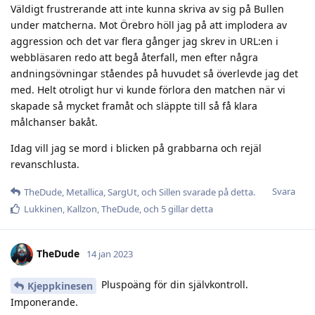
Väldigt frustrerande att inte kunna skriva av sig på Bullen
under matcherna. Mot Örebro höll jag på att implodera av
aggression och det var flera gånger jag skrev in URL:en i
webbläsaren redo att begå återfall, men efter några
andningsövningar ståendes på huvudet så överlevde jag det
med. Helt otroligt hur vi kunde förlora den matchen när vi
skapade så mycket framåt och släppte till så få klara
målchanser bakåt.
Idag vill jag se mord i blicken på grabbarna och rejäl
revanschlusta.
Svara
TheDude
,
Metallica
,
SargUt
, och
Sillen
svarade på detta.
Lukkinen
,
Kallzon
,
TheDude
, och
5
gillar detta
TheDude
14 jan 2023
Pluspoäng för din självkontroll.
Kjeppkinesen
Imponerande.