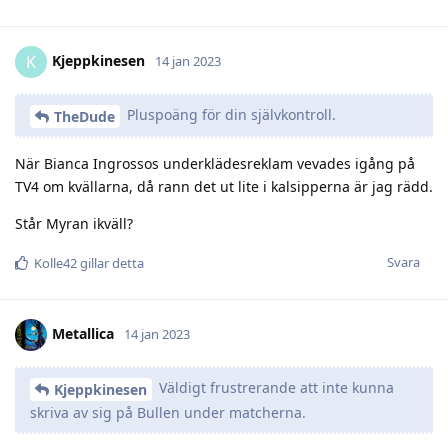
Kjeppkinesen
K
14 jan 2023
Pluspoäng för din självkontroll.
TheDude
När Bianca Ingrossos underklädesreklam vevades igång på
TV4 om kvällarna, då rann det ut lite i kalsipperna är jag rädd.
Står Myran ikväll?
Svara
Kolle42
gillar detta
Metallica
14 jan 2023
Väldigt frustrerande att inte kunna
Kjeppkinesen
skriva av sig på Bullen under matcherna.