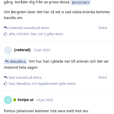
gång. Avråder dig från av prova dessa
@HOCKEY
Om Bergsten läser det här så vet vi vad nästa krönika kommer
handla om.
Svara
[raderad]
svarade på detta.
alfie
,
HOCKEY
,
Rex
, och
2
gillar detta
[raderad]
13 jan 2023
Om hur han cyklade ner till arenan och det var
Metallica
motvind hela vägen
Svara
East
svarade på detta.
East
,
Metallica
, och
Kjeppkinesen
gillar detta
Stolpe ut
S
14 jan 2023
Pontus Johansson kommer inte vara med mot oss.