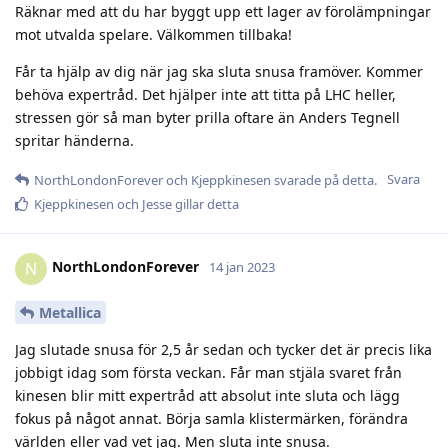
Räknar med att du har byggt upp ett lager av förolämpningar
mot utvalda spelare. Välkommen tillbaka!
Får ta hjälp av dig när jag ska sluta snusa framöver. Kommer
behöva expertråd. Det hjälper inte att titta på LHC heller,
stressen gör så man byter prilla oftare än Anders Tegnell
spritar händerna.
Svara
NorthLondonForever
och
Kjeppkinesen
svarade på detta.
Kjeppkinesen
och
Jesse
gillar detta
NorthLondonForever
N
14 jan 2023
Metallica
Jag slutade snusa för 2,5 år sedan och tycker det är precis lika
jobbigt idag som första veckan. Får man stjäla svaret från
kinesen blir mitt expertråd att absolut inte sluta och lägg
fokus på något annat. Börja samla klistermärken, förändra
världen eller vad vet jag. Men sluta inte snusa.