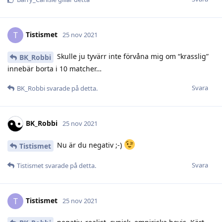
Tistismet
T
25 nov 2021
Skulle ju tyvärr inte förvåna mig om “krasslig”
BK_Robbi
innebär borta i 10 matcher…
Svara
BK_Robbi
svarade på detta.
BK_Robbi
25 nov 2021
Nu är du negativ ;-)
Tistismet
Svara
Tistismet
svarade på detta.
Tistismet
T
25 nov 2021