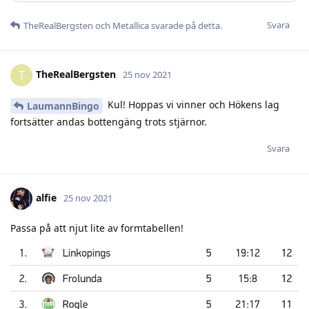
Svara
TheRealBergsten
och
Metallica
svarade på detta.
TheRealBergsten
T
25 nov 2021
Kul! Hoppas vi vinner och Hökens lag
LaumannBingo
fortsätter andas bottengäng trots stjärnor.
Svara
alfie
25 nov 2021
Passa på att njut lite av formtabellen!