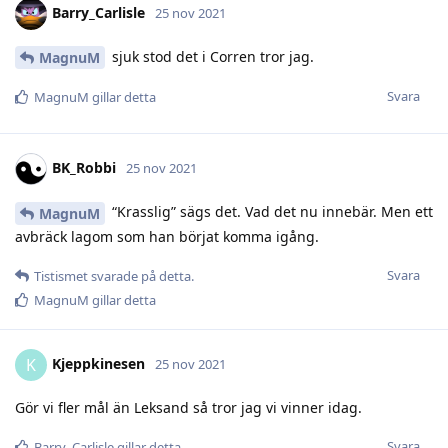
Barry_Carlisle
25 nov 2021
sjuk stod det i Corren tror jag.
MagnuM
Svara
MagnuM
gillar detta
BK_Robbi
25 nov 2021
“Krasslig” sägs det. Vad det nu innebär. Men ett
MagnuM
avbräck lagom som han börjat komma igång.
Svara
Tistismet
svarade på detta.
MagnuM
gillar detta
Kjeppkinesen
K
25 nov 2021
Gör vi fler mål än Leksand så tror jag vi vinner idag.
Svara
Barry_Carlisle
gillar detta