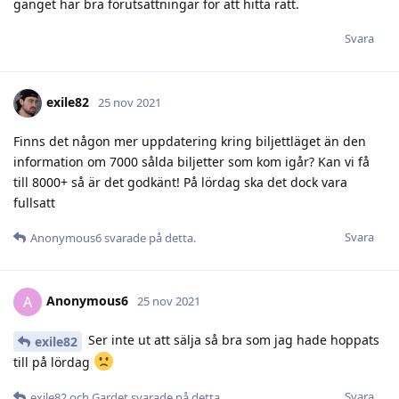
gänget har bra förutsättningar för att hitta rätt.
Svara
exile82
25 nov 2021
Finns det någon mer uppdatering kring biljettläget än den
information om 7000 sålda biljetter som kom igår? Kan vi få
till 8000+ så är det godkänt! På lördag ska det dock vara
fullsatt
Svara
Anonymous6
svarade på detta.
Anonymous6
A
25 nov 2021
Ser inte ut att sälja så bra som jag hade hoppats
exile82
till på lördag
Svara
exile82
och
Gardet
svarade på detta.