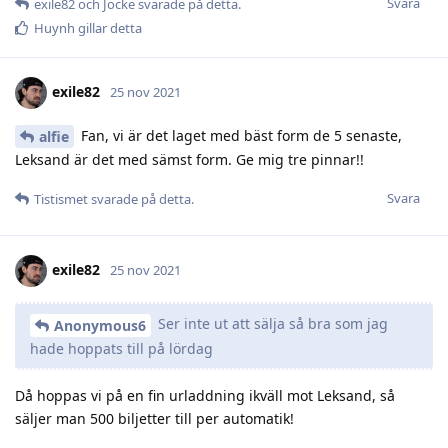
Svara
exile82
och
Jocke
svarade på detta.
Huynh
gillar detta
exile82
25 nov 2021
Fan, vi är det laget med bäst form de 5 senaste,
alfie
Leksand är det med sämst form. Ge mig tre pinnar!!
Svara
Tistismet
svarade på detta.
exile82
25 nov 2021
Ser inte ut att sälja så bra som jag
Anonymous6
hade hoppats till på lördag
Då hoppas vi på en fin urladdning ikväll mot Leksand, så
säljer man 500 biljetter till per automatik!