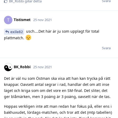
Svara
BK_Robbi
gillar detta
Tistismet
T
25 nov 2021
usch….Det här är ju som upplagt för total
exile82
plattmatch.
Svara
BK_Robbi
25 nov 2021
Det är väl nu som Östman ska visa att han kan trycka på rätt
knappar. Oavsett antal segrar i rad, handlar det om att inse
läget och kriga som om det vore en SM-final. Det sliter, det
ger blåmärken, men 3 poäng är 3 poäng, oavsett när de tas.
Hoppas verkligen inte att man redan har fokus på, eller ens i
bakhuvudet, lördags-matchen, och tror att det (mtp tabellen)