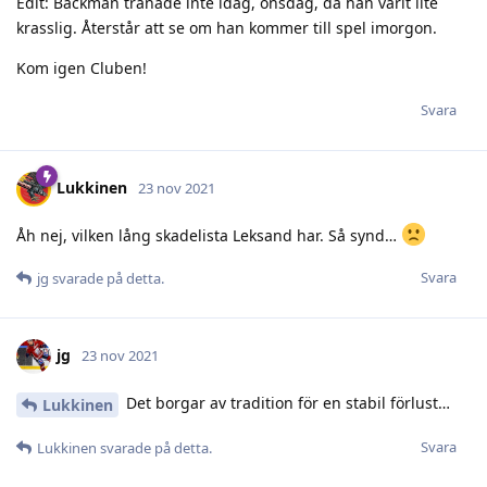
Edit: Bäckman tränade inte idag, onsdag, då han varit lite
krasslig. Återstår att se om han kommer till spel imorgon.
Kom igen Cluben!
Svara
Lukkinen
23 nov 2021
Åh nej, vilken lång skadelista Leksand har. Så synd…
Svara
jg
svarade på detta.
jg
23 nov 2021
Det borgar av tradition för en stabil förlust…
Lukkinen
Svara
Lukkinen
svarade på detta.