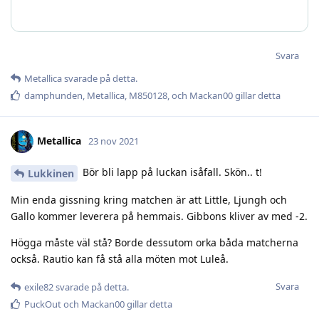
Svara
Metallica
svarade på detta.
damphunden
,
Metallica
,
M850128
, och
Mackan00
gillar detta
Metallica
23 nov 2021
Bör bli lapp på luckan isåfall. Skön.. t!
Lukkinen
Min enda gissning kring matchen är att Little, Ljungh och
Gallo kommer leverera på hemmais. Gibbons kliver av med -2.
Högga måste väl stå? Borde dessutom orka båda matcherna
också. Rautio kan få stå alla möten mot Luleå.
Svara
exile82
svarade på detta.
PuckOut
och
Mackan00
gillar detta