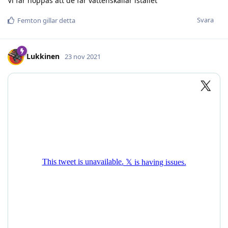
Vi får hoppas att de får vattenskallar istället
Svara
Femton
gillar detta
Lukkinen
23 nov 2021