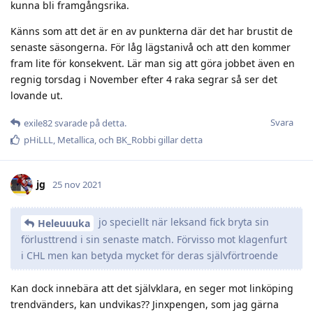
kunna bli framgångsrika.
Känns som att det är en av punkterna där det har brustit de
senaste säsongerna. För låg lägstanivå och att den kommer
fram lite för konsekvent. Lär man sig att göra jobbet även en
regnig torsdag i November efter 4 raka segrar så ser det
lovande ut.
Svara
exile82
svarade på detta.
pHiLLL
,
Metallica
, och
BK_Robbi
gillar detta
jg
25 nov 2021
jo speciellt när leksand fick bryta sin
Heleuuuka
förlusttrend i sin senaste match. Förvisso mot klagenfurt
i CHL men kan betyda mycket för deras självförtroende
Kan dock innebära att det självklara, en seger mot linköping
trendvänders, kan undvikas?? Jinxpengen, som jag gärna