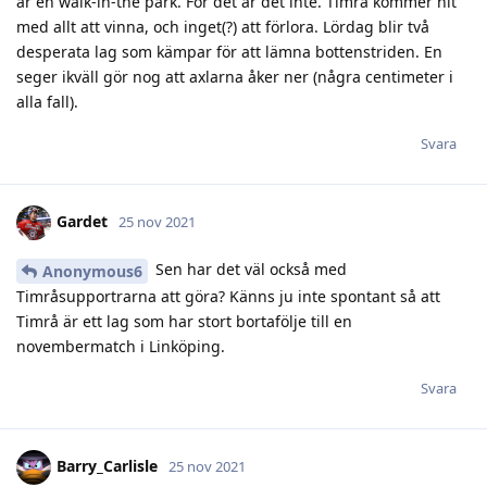
är en walk-in-the park. För det är det inte. Timrå kommer hit
med allt att vinna, och inget(?) att förlora. Lördag blir två
desperata lag som kämpar för att lämna bottenstriden. En
seger ikväll gör nog att axlarna åker ner (några centimeter i
alla fall).
Svara
Gardet
25 nov 2021
Sen har det väl också med
Anonymous6
Timråsupportrarna att göra? Känns ju inte spontant så att
Timrå är ett lag som har stort bortafölje till en
novembermatch i Linköping.
Svara
Barry_Carlisle
25 nov 2021