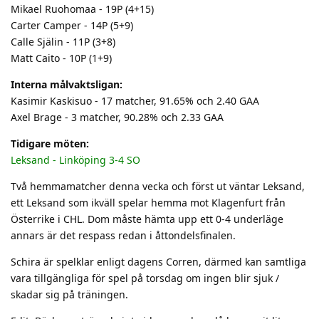
Mikael Ruohomaa - 19P (4+15)
Carter Camper - 14P (5+9)
Calle Själin - 11P (3+8)
Matt Caito - 10P (1+9)
Interna målvaktsligan:
Kasimir Kaskisuo - 17 matcher, 91.65% och 2.40 GAA
Axel Brage - 3 matcher, 90.28% och 2.33 GAA
Tidigare möten:
Leksand - Linköping 3-4 SO
Två hemmamatcher denna vecka och först ut väntar Leksand,
ett Leksand som ikväll spelar hemma mot Klagenfurt från
Österrike i CHL. Dom måste hämta upp ett 0-4 underläge
annars är det respass redan i åttondelsfinalen.
Schira är spelklar enligt dagens Corren, därmed kan samtliga
vara tillgängliga för spel på torsdag om ingen blir sjuk /
skadar sig på träningen.