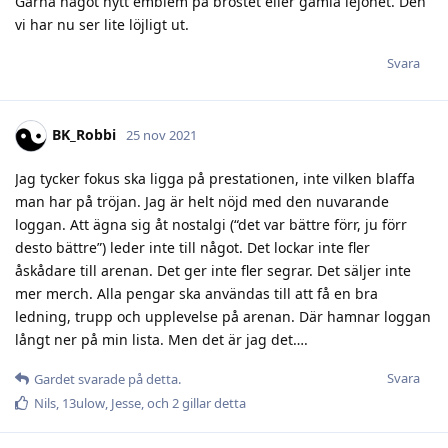
Gärna något nytt emblem på bröstet eller gamla lejonet. Den
vi har nu ser lite löjligt ut.
Svara
BK_Robbi
25 nov 2021
Jag tycker fokus ska ligga på prestationen, inte vilken blaffa
man har på tröjan. Jag är helt nöjd med den nuvarande
loggan. Att ägna sig åt nostalgi (“det var bättre förr, ju förr
desto bättre”) leder inte till något. Det lockar inte fler
åskådare till arenan. Det ger inte fler segrar. Det säljer inte
mer merch. Alla pengar ska användas till att få en bra
ledning, trupp och upplevelse på arenan. Där hamnar loggan
långt ner på min lista. Men det är jag det….
Svara
Gardet
svarade på detta.
Nils
,
13ulow
,
Jesse
, och
2
gillar detta