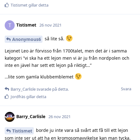
Tistismet
gillar detta
Tistismet
T
26 nov 2021
så lite så.
Anonymous6
Lejonet Leo är förvisso från 1700talet, men det är i samma
kategori “vi ska ha ett lejon men vi är ju från nordpolen och
inte en jävel har sett ett lejon på riktigt…”
…lite som gamla klubbemblemet
Svara
Barry_Carlisle
svarade på detta.
Jordfräs
gillar detta
Barry_Carlisle
26 nov 2021
borde ju inte vara så svårt att få till ett lejon
Tistismet
som inte ser ut att ha en kromosomavvikelse kan man tycka.