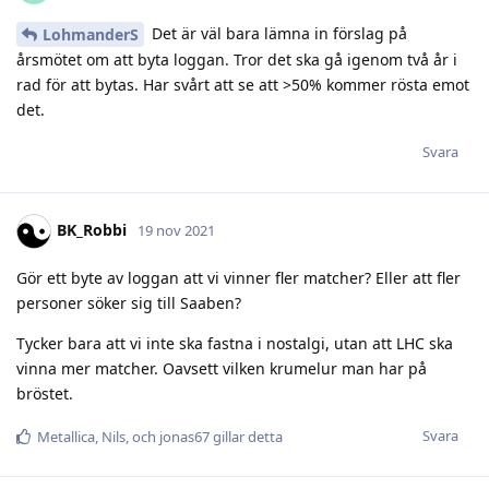
Det är väl bara lämna in förslag på
LohmanderS
årsmötet om att byta loggan. Tror det ska gå igenom två år i
rad för att bytas. Har svårt att se att >50% kommer rösta emot
det.
Svara
BK_Robbi
19 nov 2021
Gör ett byte av loggan att vi vinner fler matcher? Eller att fler
personer söker sig till Saaben?
Tycker bara att vi inte ska fastna i nostalgi, utan att LHC ska
vinna mer matcher. Oavsett vilken krumelur man har på
bröstet.
Svara
Metallica
,
Nils
, och
jonas67
gillar detta