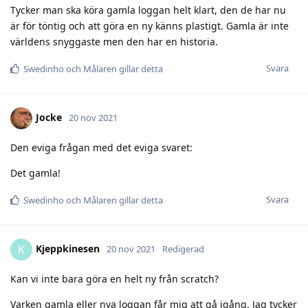
Tycker man ska köra gamla loggan helt klart, den de har nu
är för töntig och att göra en ny känns plastigt. Gamla är inte
världens snyggaste men den har en historia.
Svara
Swedinho
och
Målaren
gillar detta
Jocke
20 nov 2021
Den eviga frågan med det eviga svaret:
Det gamla!
Svara
Swedinho
och
Målaren
gillar detta
Kjeppkinesen
K
20 nov 2021
Redigerad
Kan vi inte bara göra en helt ny från scratch?
Varken gamla eller nya loggan får mig att gå igång. Jag tycker