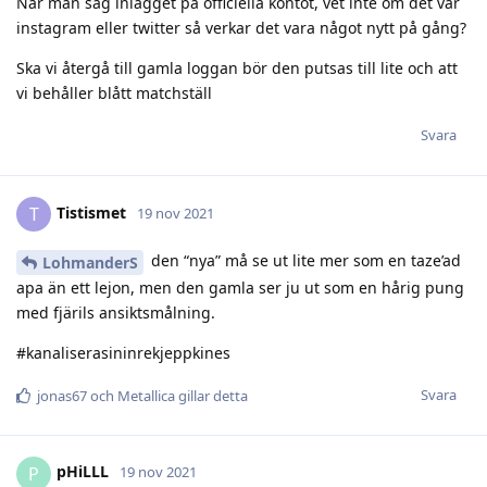
När man såg inlägget på officiella kontot, vet inte om det var
instagram eller twitter så verkar det vara något nytt på gång?
Ska vi återgå till gamla loggan bör den putsas till lite och att
vi behåller blått matchställ
Svara
Tistismet
T
19 nov 2021
den “nya” må se ut lite mer som en taze’ad
LohmanderS
apa än ett lejon, men den gamla ser ju ut som en hårig pung
med fjärils ansiktsmålning.
#kanaliserasininrekjeppkines
Svara
jonas67
och
Metallica
gillar detta
pHiLLL
P
19 nov 2021