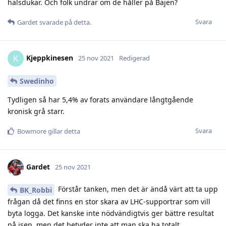
halsdukar. Och folk undrar om de håller på Bajen?
Svara
Gardet
svarade på detta.
Kjeppkinesen
K
25 nov 2021
Redigerad
Swedinho
Tydligen så har 5,4% av forats användare långtgående
kronisk grå starr.
Svara
Bowmore
gillar detta
Gardet
25 nov 2021
Förstår tanken, men det är ändå värt att ta upp
BK_Robbi
frågan då det finns en stor skara av LHC-supportrar som vill
byta logga. Det kanske inte nödvändigtvis ger bättre resultat
på isen, men det betyder inte att man ska ha totalt