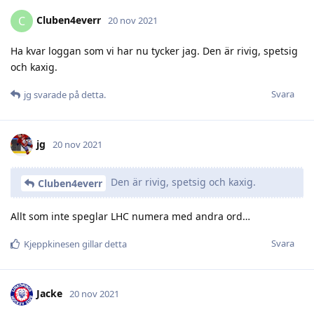
Cluben4everr
C
20 nov 2021
Ha kvar loggan som vi har nu tycker jag. Den är rivig, spetsig
och kaxig.
Svara
jg
svarade på detta.
jg
20 nov 2021
Den är rivig, spetsig och kaxig.
Cluben4everr
Allt som inte speglar LHC numera med andra ord…
Svara
Kjeppkinesen
gillar detta
Jacke
20 nov 2021