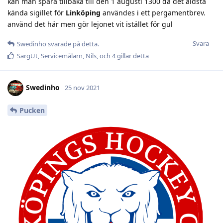
kan man spåra tillbaka till den 1 augusti 1300 då det äldsta
kända sigillet för
Linköping
användes i ett pergamentbrev.
använd det här men gör lejonet vit istället för gul
Svara
Swedinho
svarade på detta.
SargUt
,
Servicemålarn
,
Nils
, och
4
gillar detta
Swedinho
25 nov 2021
Pucken