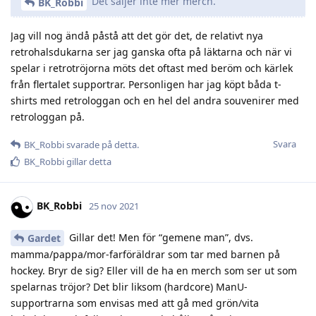
Det säljer inte mer merch.
BK_Robbi
Jag vill nog ändå påstå att det gör det, de relativt nya
retrohalsdukarna ser jag ganska ofta på läktarna och när vi
spelar i retrotröjorna möts det oftast med beröm och kärlek
från flertalet supportrar. Personligen har jag köpt båda t-
shirts med retrologgan och en hel del andra souvenirer med
retrologgan på.
Svara
BK_Robbi
svarade på detta.
BK_Robbi
gillar detta
BK_Robbi
25 nov 2021
Gillar det! Men för “gemene man”, dvs.
Gardet
mamma/pappa/mor-farföräldrar som tar med barnen på
hockey. Bryr de sig? Eller vill de ha en merch som ser ut som
spelarnas tröjor? Det blir liksom (hardcore) ManU-
supportrarna som envisas med att gå med grön/vita