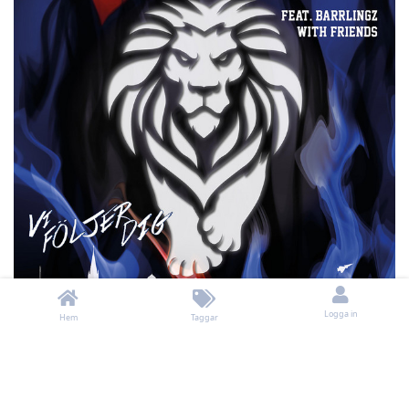
Logga in
Hem
Taggar
Denna är säkerligen gjord på två minuter i Paint, men ärligt
talat ser det ju vettigare ut än många andra förslag man får
titta på. Skriv Linköping HC längst upp så är saken biff.