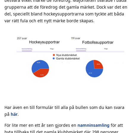
besvara vilket märke de föredrog. Majoriteten svarade i båda
grupperna att de föredrog det gamla märket. Dock var det en
del, speciellt bland hockeysupportrarna som tyckte att båda
var rätt fula och ett nytt märke borde skapas.
Har även en till formulär till alla på bullen som du kan svara
på
här
.
För lite mer en ett år sen gjordes en
namninsamling
för att
byta tillbaka till det gamla klubbmärket där 298 personer